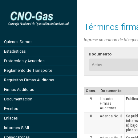
Términos firm
Ingrese un criterio de búsque
Quienes Somos
Estadisticas
Documento
Protocolos y Acuerdos
Reglamento de Transporte
Requisitos Firmas Auditoras
Firmas Auditoras
Cons.
Documento
Documentacion
9
Listado
Public
Firmas
Auditoras
Eventos
8
Adenda No. 3
Se publ
Enlaces
informa
(i) baj
Informes SIMI
plazos 
Convocatorias