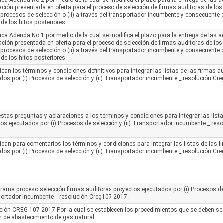
ica Adenda No 2 por medio de la cual se modifica el plazo para la entrega de las a
ción presentada en oferta para el proceso de selección de firmas auditoras de los
o procesos de selección o (ii) a través del transportador incumbente y consecuente
de los hitos posteriores.
ica Adenda No 1 por medio de la cual se modifica el plazo para la entrega de las a
ción presentada en oferta para el proceso de selección de firmas auditoras de los
o procesos de selección o (ii) a través del transportador incumbente y consecuente
de los hitos posteriores.
ican los términos y condiciones definitivos para integrar las listas de las firmas 
dos por (i) Procesos de selección y (ii) Transportador incumbente _ resolución C
tas preguntas y aclaraciones a los términos y condiciones para integrar las lista
os ejecutados por (i) Procesos de selección y (ii) Transportador incumbente _ res
ican para comentarios los términos y condiciones para integrar las listas de las 
dos por (i) Procesos de selección y (ii) Transportador incumbente _ resolución Cr
ama proceso selección firmas auditoras proyectos ejecutados por (i) Procesos de s
ortador incumbente _ resolución Creg107-2017.
ción CREG-107-2017-Por la cual se establecen los procedimientos que se deben seg
n de abastecimiento de gas natural