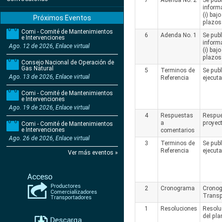
7
Adenda No. 2
Se publ
informa
(i) baj
Próximos Eventos
plazos 
Comi - Comité de Mantenimientos
6
Adenda No. 1
Se publ
e Intervenciones
informa
Ago. 12 de 2026, Enlace virtual
(i) baj
plazos 
Consejo Nacional de Operación de
Gas Natural
5
Terminos de
Se publ
Ago. 13 de 2026, Enlace virtual
Referencia
ejecuta
Comi - Comité de Mantenimientos
e Intervenciones
Ago. 19 de 2026, Enlace virtual
4
Respuestas
Respues
a
proyect
Comi - Comité de Mantenimientos
e Intervenciones
comentarios
Ago. 26 de 2026, Enlace virtual
3
Terminos de
Se publ
Referencia
ejecuta
Ver más eventos »
2
Cronograma
Cronogr
Transp
1
Resoluciones
Resolu
del pla