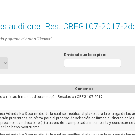
as auditoras Res. CREG107-2017-2d
da y oprima el botón "Buscar"
Entidad que lo expide:
Contenido
ación listas firmas auditoras según Resolución CREG 107-2017
ica Adenda No 3 por medio de la cual se modifica el plazo para la entrega de las a
ción presentada en oferta para el proceso de selección de firmas auditoras de los
o procesos de selección o (ii) a través del transportador incumbente y consecuente
de los hitos posteriores.