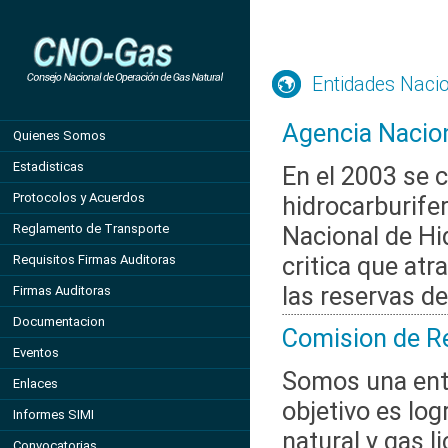
Entidades Naci
Agencia Nacio
Quienes Somos
Estadisticas
En el 2003 se c
Protocolos y Acuerdos
hidrocarburife
Reglamento de Transporte
Nacional de Hi
critica que at
Requisitos Firmas Auditoras
las reservas de 
Firmas Auditoras
Documentacion
Comision de Re
Eventos
Somos una ent
Enlaces
objetivo es log
Informes SIMI
natural y gas 
Convocatorias