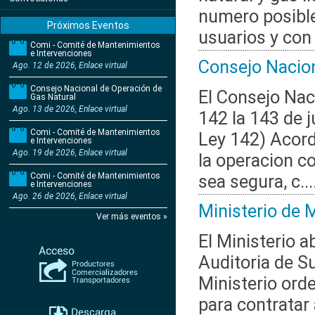
numero posible
Próximos Eventos
usuarios y con 
Comi - Comité de Mantenimientos
e Intervenciones
Consejo Nacion
Ago. 12 de 2026, Enlace virtual
Consejo Nacional de Operación de
El Consejo Nac
Gas Natural
Ago. 13 de 2026, Enlace virtual
142 la 143 de j
Comi - Comité de Mantenimientos
Ley 142) Acord
e Intervenciones
Ago. 19 de 2026, Enlace virtual
la operacion c
Comi - Comité de Mantenimientos
sea segura, c...
e Intervenciones
Ago. 26 de 2026, Enlace virtual
Ministerio de 
Ver más eventos »
El Ministerio 
Auditoria de Su
Ministerio ord
para contratar