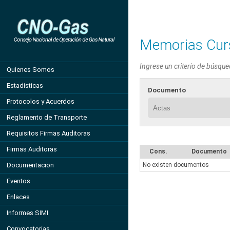
Memorias Curs
Ingrese un criterio de búsque
Quienes Somos
Estadisticas
Documento
Protocolos y Acuerdos
Reglamento de Transporte
Requisitos Firmas Auditoras
Firmas Auditoras
Cons.
Documento
Documentacion
No existen documentos
Eventos
Enlaces
Informes SIMI
Convocatorias