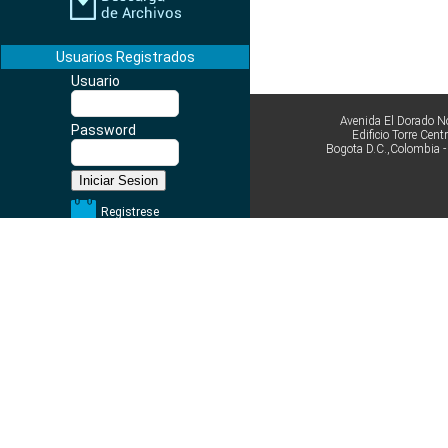
Usuarios Registrados
Usuario
Avenida El Dorado No
Password
Edificio Torre Cen
Bogota D.C.,Colombia 
Registrese