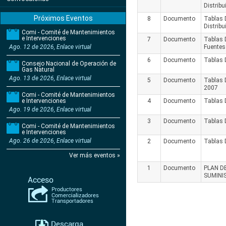
Distribu
Próximos Eventos
8
Documento
Tablas 
Distribu
Comi - Comité de Mantenimientos
e Intervenciones
7
Documento
Tablas 
Ago. 12 de 2026, Enlace virtual
Fuentes
6
Documento
Tablas 
Consejo Nacional de Operación de
Gas Natural
Ago. 13 de 2026, Enlace virtual
5
Documento
Tablas 
2007
Comi - Comité de Mantenimientos
e Intervenciones
4
Documento
Tablas 
Ago. 19 de 2026, Enlace virtual
3
Documento
Tablas 
Comi - Comité de Mantenimientos
e Intervenciones
Ago. 26 de 2026, Enlace virtual
2
Documento
Tablas 
Ver más eventos »
1
Documento
PLAN D
SUMINI