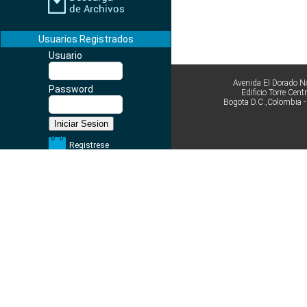
Usuarios Registrados
Usuario
Avenida El Dorado No
Password
Edificio Torre Cen
Bogota D.C.,Colombia 
Registrese