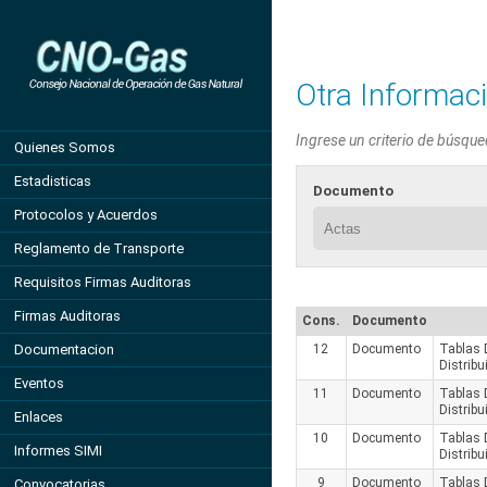
Otra Informaci
Ingrese un criterio de búsque
Quienes Somos
Estadisticas
Documento
Protocolos y Acuerdos
Reglamento de Transporte
Requisitos Firmas Auditoras
Firmas Auditoras
Cons.
Documento
Documentacion
12
Documento
Tablas 
Distrib
Eventos
11
Documento
Tablas 
Distrib
Enlaces
10
Documento
Tablas 
Informes SIMI
Distribu
9
Documento
Tablas 
Convocatorias