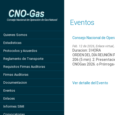
Eventos
Quienes Somos
Consejo Nacional de Oper
Estadisticas
Feb. 12 de 2026, Enlace virtual,
Duracion: 3 HORA
Protocolos y Acuerdos
ORDEN DEL DÍA REUNIÓN PL
Reglamento de Transporte
206 (5 min). 2. Presentac
CNOGas 2026. o Prórroga c
Requisitos Firmas Auditoras
Firmas Auditoras
Documentacion
Ver detalle del Evento
Eventos
Enlaces
Informes SIMI
Convocatorias