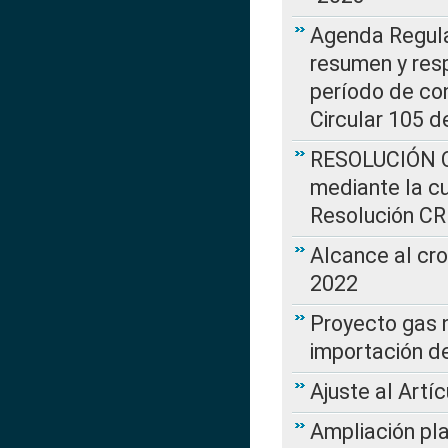
Agenda Regulat
resumen y resp
período de co
Circular 105 d
RESOLUCIÓN CR
mediante la cu
Resolución C
Alcance al cr
2022
Proyecto gas n
importación d
Ajuste al Artí
Ampliación pl