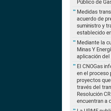
Público de Ga
Medidas transi
acuerdo de pre
suministro y t
establecido e
Mediante la cu
Minas Y Energ
aplicación del
El CNOGas info
en el proceso 
proyectos que 
través del tra
Resolución CRE
encuentran a 
La UPME public