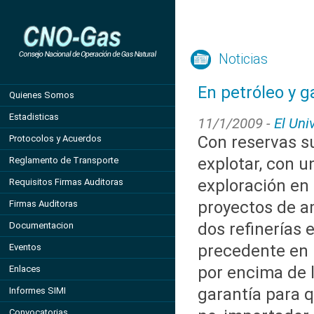
Noticias
En petróleo y 
Quienes Somos
Estadisticas
11/1/2009 -
El Uni
Con reservas su
Protocolos y Acuerdos
explotar, con 
Reglamento de Transporte
exploración en 
Requisitos Firmas Auditoras
proyectos de a
Firmas Auditoras
dos refinerías 
Documentacion
precedente en 
Eventos
por encima de l
Enlaces
garantía para q
Informes SIMI
Convocatorias