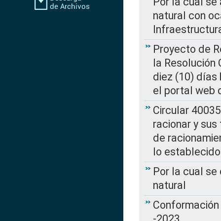
Por la cual s
natural con o
Infraestructur
Proyecto de Re
la Resolución
diez (10) días 
el portal web 
Circular 4003
racionar y sus
de racionamie
lo establecid
Por la cual s
natural
Conformación 
-2023