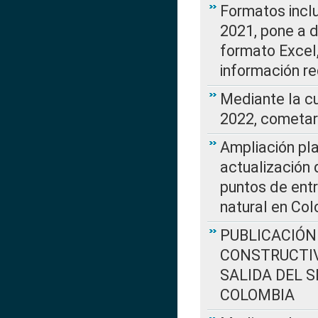
Formatos incl
2021, pone a d
formato Excel,
información re
Mediante la c
2022, cometar
Ampliación pla
actualización 
puntos de entr
natural en Co
PUBLICACIÓN
CONSTRUCTIV
SALIDA DEL 
COLOMBIA