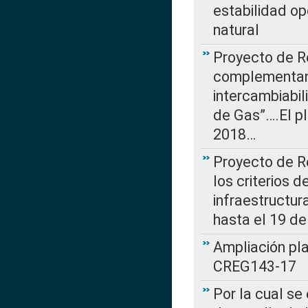
estabilidad op
natural
Proyecto de R
complementan 
intercambiabi
de Gas”….El p
2018…
Proyecto de R
los criterios d
infraestructur
hasta el 19 de
Ampliación pl
CREG143-17
Por la cual se