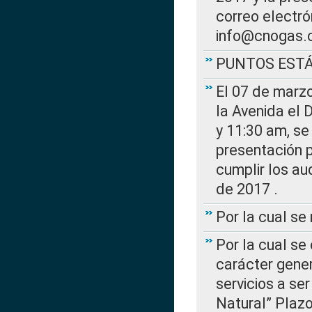
correo electr
info@cnogas.
PUNTOS EST
El 07 de marzo
la Avenida el 
y 11:30 am, se 
presentación p
cumplir los au
de 2017 .
Por la cual s
Por la cual se
carácter gener
servicios a se
Natural” Plaz