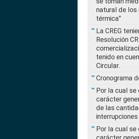
se toman medi
natural de los
térmica”
La CREG tenien
Resolución CR
comercializaci
tenido en cuen
Circular.
Cronograma de
Por la cual se
carácter gener
de las cantida
interrupcione
Por la cual se
carácter gener