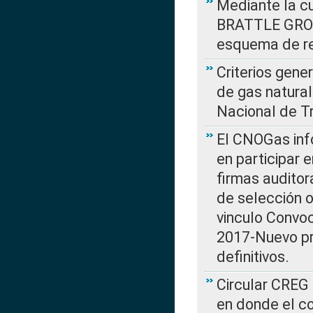
Mediante la cu
BRATTLE GROUP
esquema de re
Criterios gene
de gas natura
Nacional de T
El CNOGas info
en participar 
firmas auditor
de selección o
vinculo Convo
2017-Nuevo pr
definitivos.
Circular CREG 
en donde el co