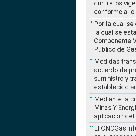
contratos vige
conforme a lo
Por la cual se
la cual se est
Componente Var
Público de Ga
Medidas transi
acuerdo de pre
suministro y t
establecido e
Mediante la cu
Minas Y Energ
aplicación del
El CNOGas info