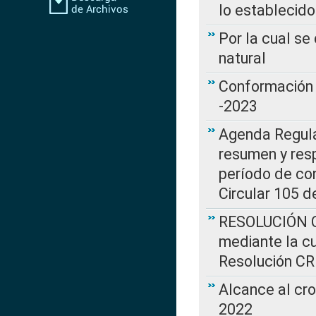
lo establecid
Por la cual s
natural
Conformación 
-2023
Agenda Regulat
resumen y resp
período de co
Circular 105 d
RESOLUCIÓN CR
mediante la cu
Resolución C
Alcance al cr
2022