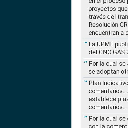
en el proceso 
proyectos que 
través del tra
Resolución CRE
encuentran a 
La UPME public
del CNO GAS 2
Por la cual se
se adoptan ot
Plan Indicativ
comentarios….
establece plaz
comentarios…
Por la cual se
con la comerci