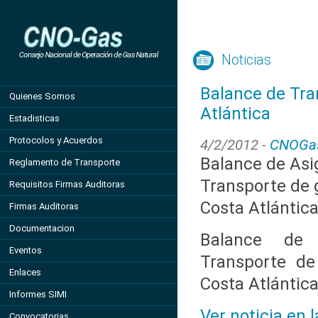
Noticias
Balance de Tra
Quienes Somos
Atlántica
Estadisticas
Protocolos y Acuerdos
4/2/2012 -
CNOGa
Balance de Asi
Reglamento de Transporte
Transporte de g
Requisitos Firmas Auditoras
Costa Atlántic
Firmas Auditoras
Documentacion
Balance de 
Eventos
Transporte de
Enlaces
Costa Atlántic
Informes SIMI
Ver noticia en 
Convocatorias