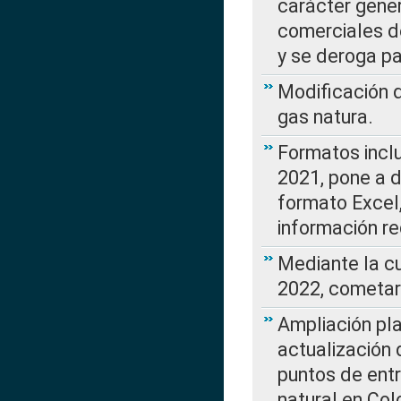
carácter gener
comerciales d
y se deroga p
Modificación 
gas natura.
Formatos incl
2021, pone a d
formato Excel,
información re
Mediante la c
2022, cometar
Ampliación pla
actualización 
puntos de entr
natural en Co