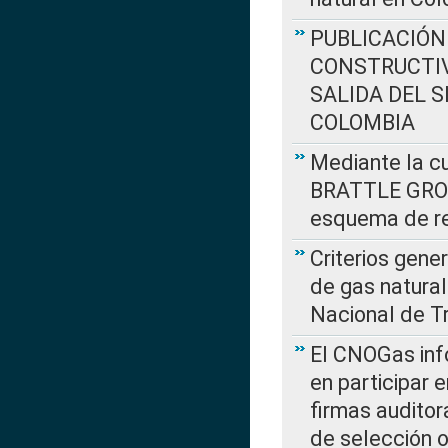
PUBLICACIÓN
CONSTRUCTIV
SALIDA DEL 
COLOMBIA
Mediante la cu
BRATTLE GROUP
esquema de re
Criterios gene
de gas natura
Nacional de T
El CNOGas info
en participar 
firmas auditor
de selección o