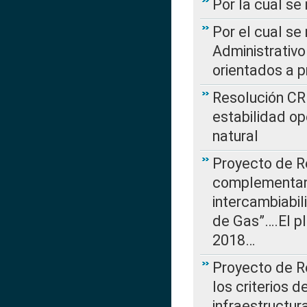
Por la cual se
Por el cual se
Administrativo
orientados a p
Resolución CR
estabilidad op
natural
Proyecto de R
complementan 
intercambiabi
de Gas”….El p
2018…
Proyecto de R
los criterios d
infraestructur