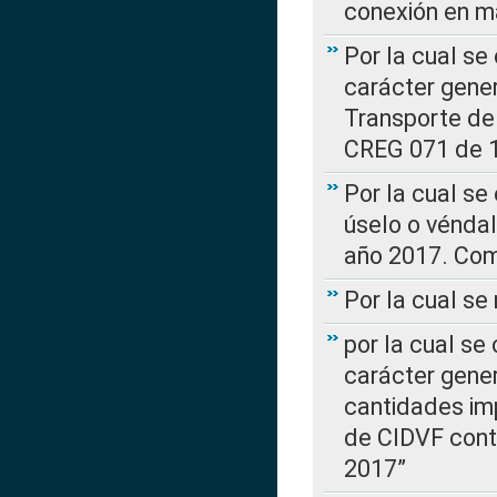
conexión en ma
Por la cual se
carácter gener
Transporte de
CREG 071 de 1
Por la cual se
úselo o véndal
año 2017. Com
Por la cual s
por la cual se
carácter genera
cantidades imp
de CIDVF conte
2017”