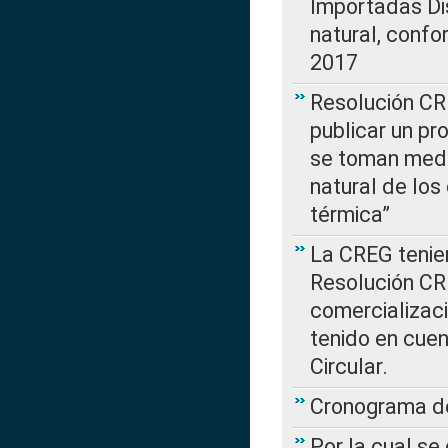
Importadas Di
natural, confo
2017
Resolución CR
publicar un pr
se toman medi
natural de los
térmica”
La CREG tenien
Resolución CR
comercializaci
tenido en cuen
Circular.
Cronograma de
Por la cual se