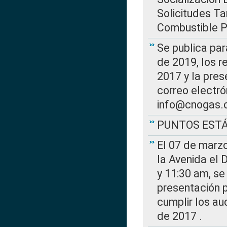
Solicitudes Ta
Combustible Po
Se publica par
de 2019, los r
2017 y la pres
correo electr
info@cnogas.
PUNTOS EST
El 07 de marzo
la Avenida el 
y 11:30 am, se 
presentación p
cumplir los au
de 2017 .