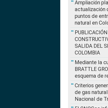
Ampliación pla
actualización 
puntos de entr
natural en Co
PUBLICACIÓN
CONSTRUCTIV
SALIDA DEL 
COLOMBIA
Mediante la cu
BRATTLE GROUP
esquema de re
Criterios gene
de gas natura
Nacional de T