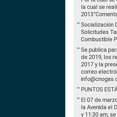
la cual se rea
2013”Comentar
Socialización 
Solicitudes Ta
Combustible Po
Se publica par
de 2019, los r
2017 y la pres
correo electr
info@cnogas.
PUNTOS EST
El 07 de marzo
la Avenida el 
y 11:30 am, se 