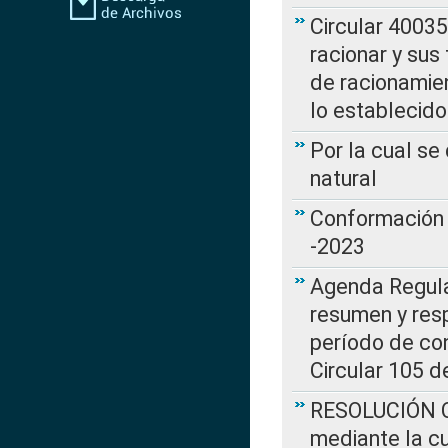
Circular 4003
racionar y sus
de racionamie
lo establecid
Por la cual s
natural
Conformación 
-2023
Agenda Regulat
resumen y resp
período de co
Circular 105 d
RESOLUCIÓN CR
mediante la cu