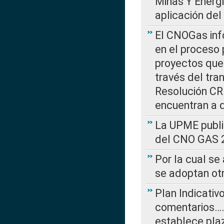
Minas Y Energ
aplicación del
El CNOGas info
en el proceso 
proyectos que 
través del tra
Resolución CRE
encuentran a 
La UPME public
del CNO GAS 2
Por la cual se
se adoptan ot
Plan Indicativ
comentarios….
establece plaz