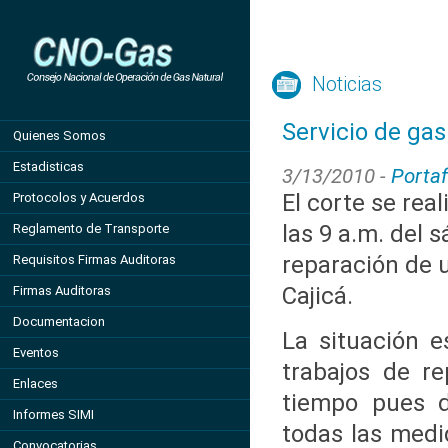
Noticias
Servicio de gas
Quienes Somos
Estadisticas
3/13/2010 -
Portaf
El corte se real
Protocolos y Acuerdos
las 9 a.m. del 
Reglamento de Transporte
reparación de 
Requisitos Firmas Auditoras
Cajicá.
Firmas Auditoras
Documentacion
La situación e
Eventos
trabajos de r
Enlaces
tiempo pues 
Informes SIMI
todas las medi
Convocatorias