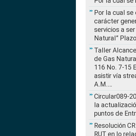
Por la cual s
Por la cual se
carácter gener
servicios a se
Natural” Plaz
Taller Alcance
de Gas Natural
116 No. 7-15 E
asistir vía st
A.M.…
Circular089-20
la actualizaci
puntos de Ent
Resolución CR
RUT en lo rel