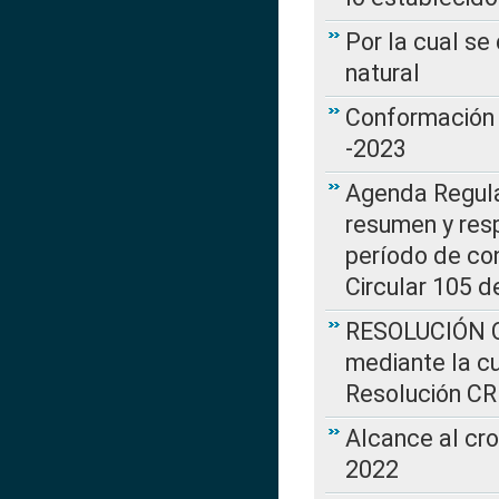
Por la cual s
natural
Conformación 
-2023
Agenda Regulat
resumen y resp
período de co
Circular 105 d
RESOLUCIÓN CR
mediante la cu
Resolución C
Alcance al cr
2022