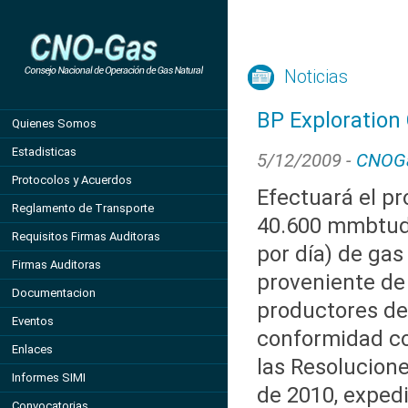
Noticias
BP Exploration
Quienes Somos
Estadisticas
5/12/2009 -
CNOG
Protocolos y Acuerdos
Efectuará el p
Reglamento de Transporte
40.600 mmbtud
Requisitos Firmas Auditoras
por día) de gas
Firmas Auditoras
proveniente de
Documentacion
productores de
Eventos
conformidad co
Enlaces
las Resolucion
Informes SIMI
de 2010, expedi
Convocatorias