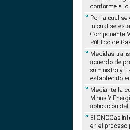
conforme a lo
Por la cual se
la cual se est
Componente Var
Público de Ga
Medidas transi
acuerdo de pre
suministro y t
establecido e
Mediante la cu
Minas Y Energ
aplicación del
El CNOGas info
en el proceso 