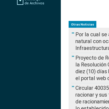
Otras Noticias
Por la cual s
natural con o
Infraestructur
Proyecto de Re
la Resolución
diez (10) días 
el portal web 
Circular 4003
racionar y sus
de racionamie
lo establecid