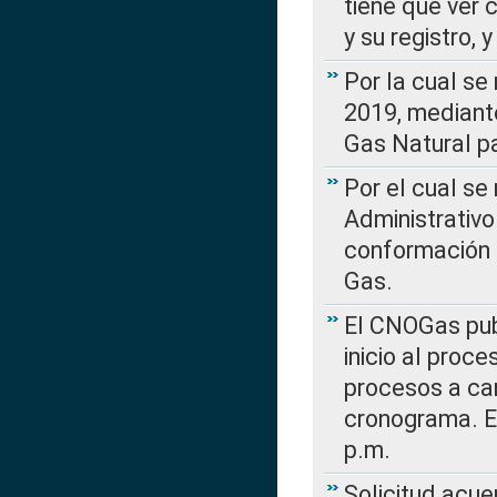
tiene que ver 
y su registro,
Por la cual se
2019, mediante
Gas Natural pa
Por el cual se
Administrativo
conformación 
Gas.
El CNOGas publ
inicio al proce
procesos a car
cronograma. E
p.m.
Solicitud acue