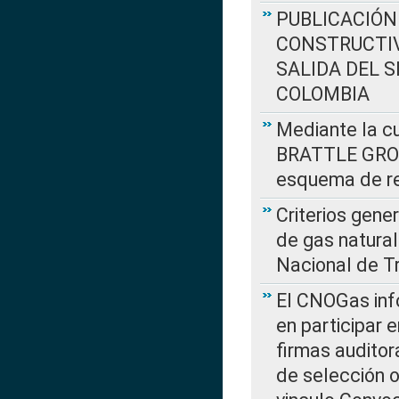
PUBLICACIÓN
CONSTRUCTIV
SALIDA DEL 
COLOMBIA
Mediante la cu
BRATTLE GROUP
esquema de re
Criterios gene
de gas natura
Nacional de T
El CNOGas info
en participar 
firmas auditor
de selección o