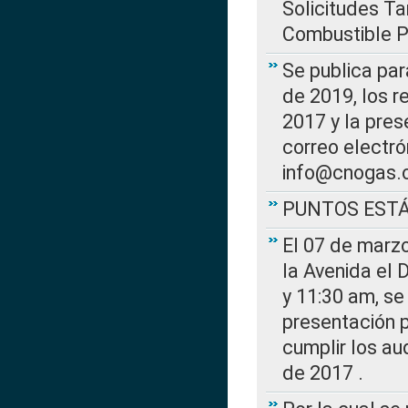
Solicitudes Ta
Combustible Po
Se publica par
de 2019, los r
2017 y la pres
correo electr
info@cnogas.
PUNTOS EST
El 07 de marzo
la Avenida el 
y 11:30 am, se 
presentación p
cumplir los au
de 2017 .