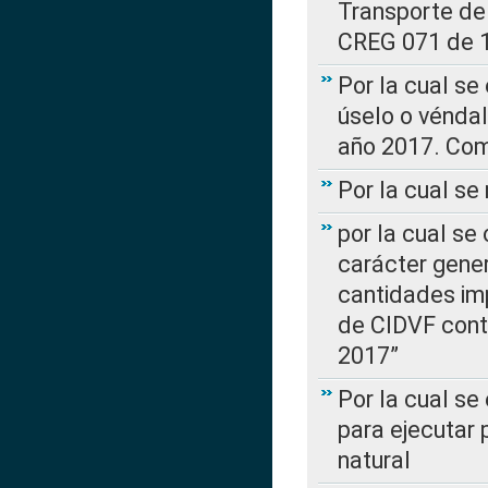
Transporte de
CREG 071 de 1
Por la cual se
úselo o véndal
año 2017. Com
Por la cual s
por la cual se
carácter genera
cantidades imp
de CIDVF conte
2017”
Por la cual se
para ejecutar
natural