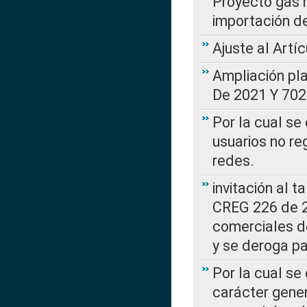
Proyecto gas n
importación d
Ajuste al Artí
Ampliación pl
De 2021 Y 702
Por la cual se
usuarios no re
redes.
invitación al t
CREG 226 de 2
comerciales d
y se deroga p
Por la cual se
carácter gener