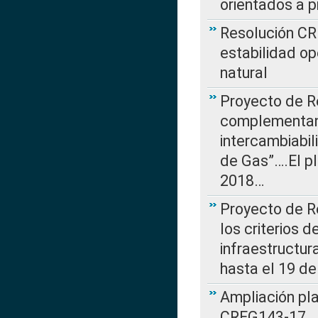
orientados a p
Resolución CR
estabilidad op
natural
Proyecto de R
complementan 
intercambiabi
de Gas”….El p
2018…
Proyecto de R
los criterios d
infraestructur
hasta el 19 de
Ampliación pl
CREG143-17