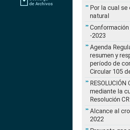
Por la cual s
natural
Conformación 
-2023
Agenda Regulat
resumen y resp
período de co
Circular 105 d
RESOLUCIÓN CR
mediante la cu
Resolución C
Alcance al cr
2022