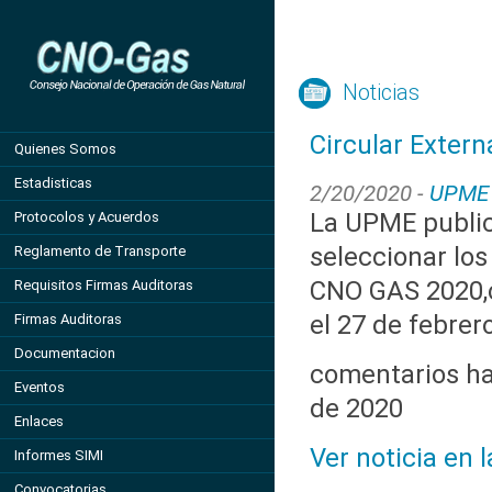
Noticias
Circular Extern
Quienes Somos
Estadisticas
2/20/2020 -
UPME
La UPME public
Protocolos y Acuerdos
seleccionar los
Reglamento de Transporte
CNO GAS 2020,
Requisitos Firmas Auditoras
el 27 de febrer
Firmas Auditoras
Documentacion
comentarios ha
Eventos
de 2020
Enlaces
Ver noticia en 
Informes SIMI
Convocatorias