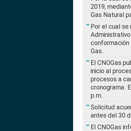
2019, mediante
Gas Natural pa
Por el cual se
Administrativo
conformación 
Gas.
El CNOGas publ
inicio al proce
procesos a car
cronograma. E
p.m.
Solicitud acue
antes del 30 
El CNOGas info