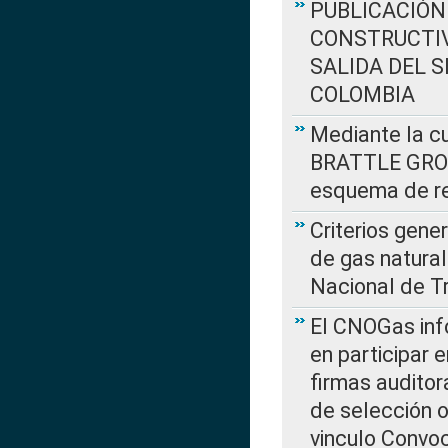
PUBLICACIÓN
CONSTRUCTIV
SALIDA DEL 
COLOMBIA
Mediante la cu
BRATTLE GROUP
esquema de re
Criterios gene
de gas natura
Nacional de T
El CNOGas info
en participar 
firmas auditor
de selección o
vinculo Convo