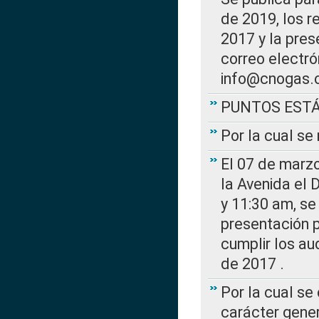
de 2019, los r
2017 y la pres
correo electr
info@cnogas.
PUNTOS EST
Por la cual s
El 07 de marzo
la Avenida el 
y 11:30 am, se 
presentación p
cumplir los au
de 2017 .
Por la cual se
carácter gener