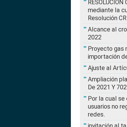
RESOLUCIÓN CR
mediante la cu
Resolución C
Alcance al cr
2022
Proyecto gas n
importación d
Ajuste al Artí
Ampliación pl
De 2021 Y 702
Por la cual se
usuarios no re
redes.
invitación al t