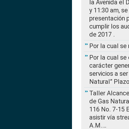
la Avenida el 
y 11:30 am, se 
presentación p
cumplir los au
de 2017 .
Por la cual s
Por la cual se
carácter gener
servicios a se
Natural” Plaz
Taller Alcance
de Gas Natural
116 No. 7-15 E
asistir vía st
A.M.…