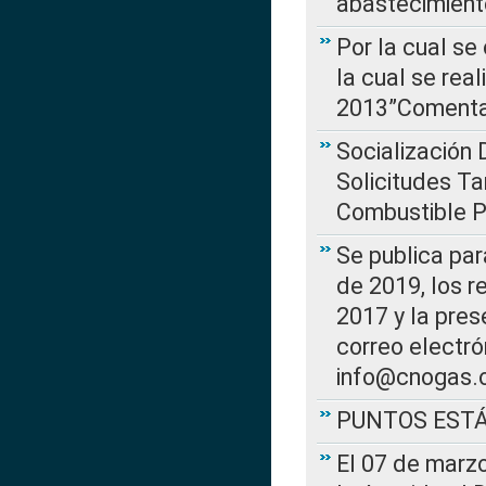
abastecimient
Por la cual se
la cual se rea
2013”Comentar
Socialización 
Solicitudes Ta
Combustible Po
Se publica par
de 2019, los r
2017 y la pres
correo electr
info@cnogas.
PUNTOS EST
El 07 de marzo