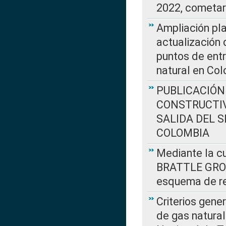
2022, cometar
Ampliación pla
actualización 
puntos de entr
natural en Co
PUBLICACIÓN
CONSTRUCTIV
SALIDA DEL 
COLOMBIA
Mediante la cu
BRATTLE GROUP
esquema de re
Criterios gene
de gas natura