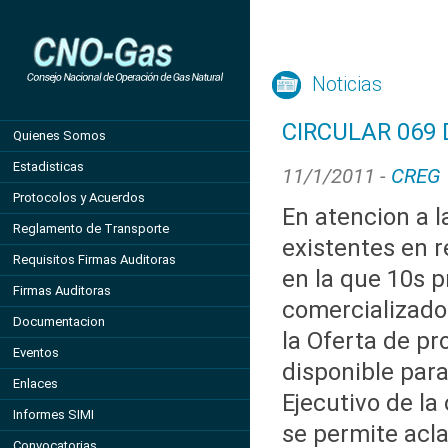
Noticias
CIRCULAR 069 
Quienes Somos
Estadisticas
11/1/2011 -
CREG
Protocolos y Acuerdos
En atencion a l
Reglamento de Transporte
existentes en r
Requisitos Firmas Auditoras
en la que 10s 
Firmas Auditoras
comercializado
Documentacion
la Oferta de pr
Eventos
disponible para
Enlaces
Ejecutivo de l
Informes SIMI
se permite acla
Convocatorias