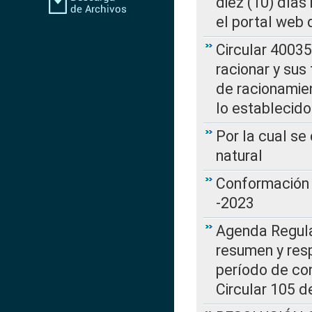
diez (10) días 
el portal web 
Circular 4003
racionar y sus
de racionamie
lo establecid
Por la cual s
natural
Conformación 
-2023
Agenda Regulat
resumen y resp
período de co
Circular 105 d