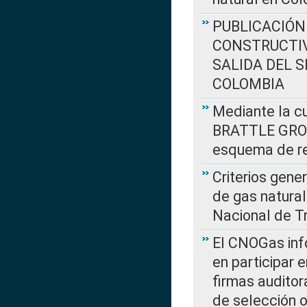
PUBLICACIÓN
CONSTRUCTIV
SALIDA DEL 
COLOMBIA
Mediante la cu
BRATTLE GROUP
esquema de re
Criterios gene
de gas natura
Nacional de T
El CNOGas info
en participar 
firmas auditor
de selección o