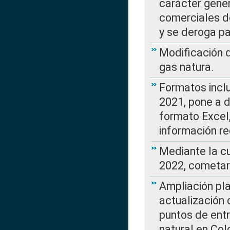
carácter gener
comerciales d
y se deroga p
Modificación 
gas natura.
Formatos incl
2021, pone a d
formato Excel,
información re
Mediante la c
2022, cometar
Ampliación pla
actualización 
puntos de entr
natural en Co