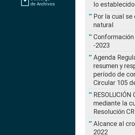
lo establecid
Por la cual s
natural
Conformación 
-2023
Agenda Regulat
resumen y resp
período de co
Circular 105 d
RESOLUCIÓN CR
mediante la cu
Resolución C
Alcance al cr
2022