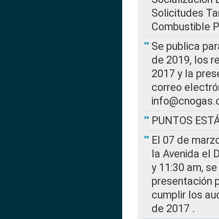
Solicitudes Ta
Combustible Po
Se publica par
de 2019, los r
2017 y la pres
correo electr
info@cnogas.
PUNTOS EST
El 07 de marzo
la Avenida el 
y 11:30 am, se 
presentación p
cumplir los au
de 2017 .