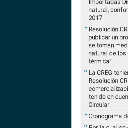
Importadas Di
natural, confo
2017
Resolución CR
publicar un pr
se toman medi
natural de los
térmica”
La CREG tenien
Resolución CR
comercializaci
tenido en cuen
Circular.
Cronograma de
Por la cual se