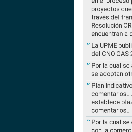
en el proceso 
proyectos que 
través del tra
Resolución CRE
encuentran a 
La UPME public
del CNO GAS 2
Por la cual se
se adoptan ot
Plan Indicativ
comentarios….
establece plaz
comentarios…
Por la cual se
con la comerci