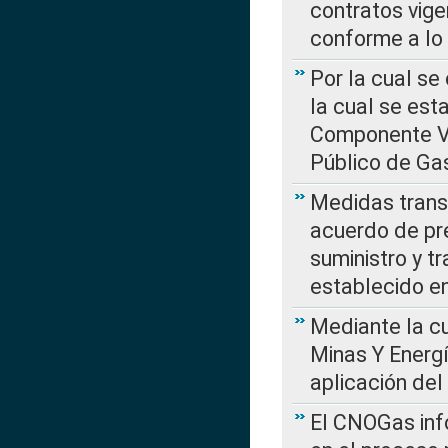
contratos vige
conforme a lo
Por la cual se
la cual se est
Componente Var
Público de Ga
Medidas transi
acuerdo de pre
suministro y t
establecido e
Mediante la cu
Minas Y Energ
aplicación del
El CNOGas info