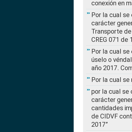
conexión en ma
Por la cual se
carácter gener
Transporte de
CREG 071 de 1
Por la cual se
úselo o véndal
año 2017. Com
Por la cual s
por la cual se
carácter genera
cantidades imp
de CIDVF conte
2017”