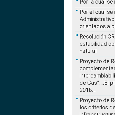
Por la cual se
Por el cual se
Administrativo
orientados a p
Resolución CR
estabilidad op
natural
Proyecto de R
complementan 
intercambiabi
de Gas”….El p
2018…
Proyecto de R
los criterios d
infraestructur