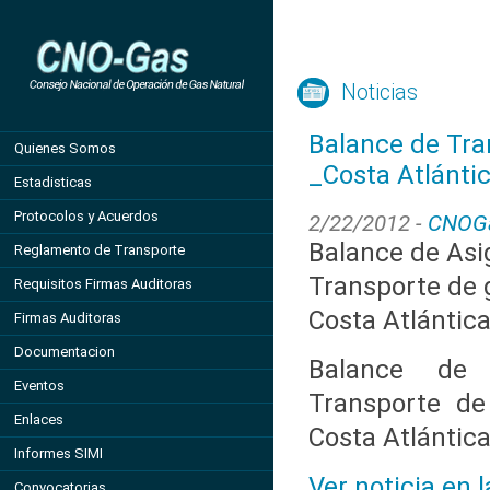
Noticias
Balance de Tra
Quienes Somos
_Costa Atlánti
Estadisticas
Protocolos y Acuerdos
2/22/2012 -
CNOG
Balance de Asi
Reglamento de Transporte
Transporte de g
Requisitos Firmas Auditoras
Costa Atlántic
Firmas Auditoras
Documentacion
Balance de 
Eventos
Transporte de
Enlaces
Costa Atlántic
Informes SIMI
Ver noticia en 
Convocatorias