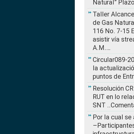
Natural” Plaz
Taller Alcance
de Gas Natural
116 No. 7-15 E
asistir vía st
A.M.…
Circular089-20
la actualizaci
puntos de Ent
Resolución CR
RUT en lo rel
SNT ..Comenta
Por la cual se
–Participantes
infraestructur