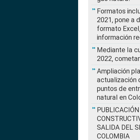
Formatos incl
2021, pone a d
formato Excel,
información re
Mediante la c
2022, cometar
Ampliación pla
actualización 
puntos de entr
natural en Co
PUBLICACIÓN
CONSTRUCTIV
SALIDA DEL 
COLOMBIA