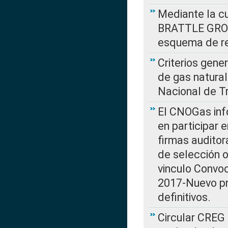
Mediante la cu
BRATTLE GROUP
esquema de re
Criterios gene
de gas natura
Nacional de T
El CNOGas info
en participar 
firmas auditor
de selección o
vinculo Convo
2017-Nuevo pr
definitivos.
Circular CREG 