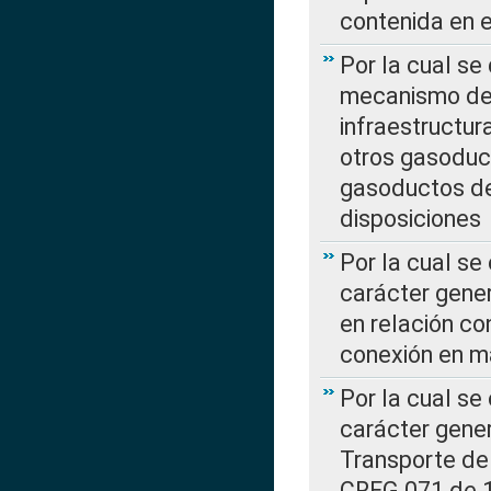
contenida en e
Por la cual se
mecanismo de 
infraestructur
otros gasoduc
gasoductos de
disposiciones
Por la cual se
carácter gener
en relación co
conexión en ma
Por la cual se
carácter gener
Transporte de
CREG 071 de 1