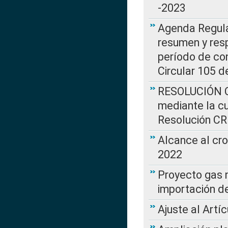
-2023
Agenda Regulat
resumen y resp
período de co
Circular 105 d
RESOLUCIÓN CR
mediante la cu
Resolución C
Alcance al cr
2022
Proyecto gas n
importación d
Ajuste al Artí