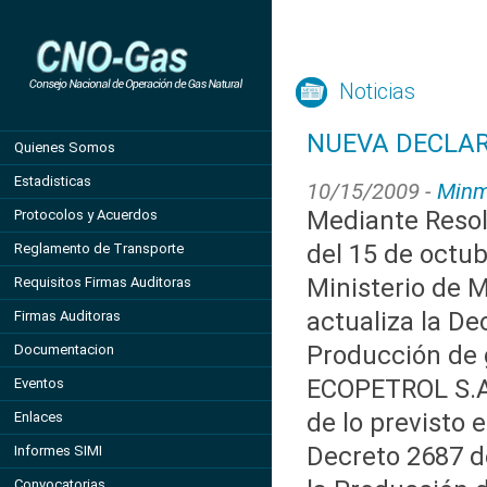
Noticias
NUEVA DECLAR
Quienes Somos
Estadisticas
10/15/2009 -
Minm
Mediante Resol
Protocolos y Acuerdos
del 15 de octub
Reglamento de Transporte
Ministerio de M
Requisitos Firmas Auditoras
actualiza la De
Firmas Auditoras
Producción de 
Documentacion
ECOPETROL S.A
Eventos
de lo previsto e
Enlaces
Decreto 2687 d
Informes SIMI
Convocatorias