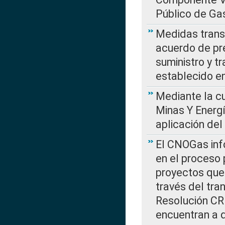
Público de Ga
Medidas transi
acuerdo de pre
suministro y t
establecido e
Mediante la cu
Minas Y Energ
aplicación del
El CNOGas info
en el proceso 
proyectos que 
través del tra
Resolución CRE
encuentran a 