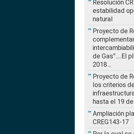
Resolución CR
estabilidad op
natural
Proyecto de R
complementan 
intercambiabi
de Gas”….El p
2018…
Proyecto de R
los criterios d
infraestructur
hasta el 19 de
Ampliación pl
CREG143-17
Por la cual se