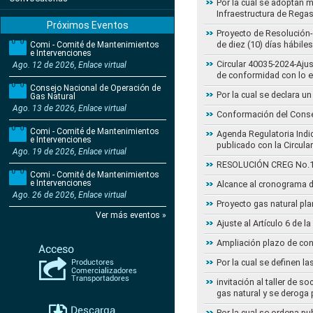
Por la cual se adoptan 
Infraestructura de Regas
Próximos Eventos
Proyecto de Resolución-
de diez (10) días hábiles
Comi - Comité de Mantenimientos
e Intervenciones
Circular 40035-2024-Aju
Ago. 12 de 2026, Enlace virtual
de conformidad con lo 
Consejo Nacional de Operación de
Por la cual se declara 
Gas Natural
Ago. 13 de 2026, Enlace virtual
Conformación del Conse
Comi - Comité de Mantenimientos
Agenda Regulatoria Indic
e Intervenciones
publicado con la Circula
Ago. 19 de 2026, Enlace virtual
RESOLUCIÓN CREG No.102 
Comi - Comité de Mantenimientos
e Intervenciones
Alcance al cronograma d
Ago. 26 de 2026, Enlace virtual
Proyecto gas natural pla
Ver más eventos »
Ajuste al Artículo 6 de 
Ampliación plazo de con
Por la cual se definen la
invitación al taller de 
gas natural y se deroga
Por la cual se ordena pu