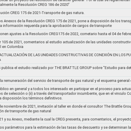
cialmente la Resolución CREG 186 de 2020”
lución CREG 175 de 2021-Transporte de gas natura.
os Anexos de la Resolución CREG 175 de 2021, pone a disposición de los transp
 la información requerida para la aprobación de cargos de transporte
ponen ajustes a la Resolución CREG175 de 2022, cometario hasta el 04 de febr
r 105 de 2021, comentarios al estudio actualización de las unidades constructi
al en Colombia
ACTUALIZACIÓN DE LAS UNIDADES CONSTRUCTIVAS DE CONEXIÓN EN LOS PU
A
G publica el estudio realizado por THE BRATTLE GROUP sobre "Estudio para d
 la remuneración del servicio de transporte de gas natural y el esquema genera
lico en general y a todos los interesado en participar en el proceso para actual
sos de selección o (ii) a través del transportador incumbente, que en el vincu
 disposición los términos definitivos.
de noviembre de 2021, invitación al taller en donde el consultor The Brattle Gr
n de transporte de gas natural
21 y su Anexo, mediante la cual la CREG presenta, para comentarios, el proyect
nos parámetros para la estimación de las tasas de descuento y se determinan la