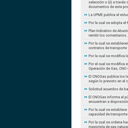
selección o (ii) a travé
documentos de este pr
La UPME publica el estu
Por la cual se adopta e
Plan Indicativo de Abast
remitir los comentarios
Por la cual se establece
contratos de transporte 
Por la cual se modifica 
Por el cual se modifica 
Operación de Gas, CNO 
El CNOGas publica los té
según lo previsto en el 
Solicitud acuerdos de b
El CNOGas informa al púb
encuentran a disposició
Por la cual se establec
capacidad de transporte
Por la cual se ordena ha
mayorista de gas natura