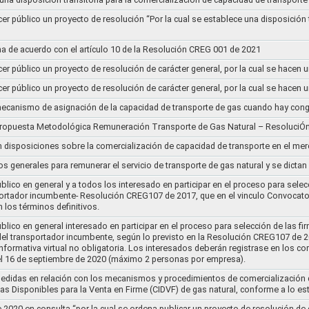
cer público un proyecto de resolución “Por la cual se establece una disposición 
a de acuerdo con el artículo 10 de la Resolución CREG 001 de 2021
cer público un proyecto de resolución de carácter general, por la cual se hace
cer público un proyecto de resolución de carácter general, por la cual se hace
l mecanismo de asignación de la capacidad de transporte de gas cuando hay cong
 propuesta Metodológica Remuneración Transporte de Gas Natural – ResoluciÓ
en disposiciones sobre la comercialización de capacidad de transporte en el me
ios generales para remunerar el servicio de transporte de gas natural y se dicta
lico en general y a todos los interesado en participar en el proceso para selec
nsportador incumbente- Resolución CREG107 de 2017, que en el vinculo Convoca
 los términos definitivos.
lico en general interesado en participar en el proceso para selección de las fi
s del transportador incumbente, según lo previsto en la Resolución CREG107 de 20
informativa virtual no obligatoria. Los interesados deberán registrase en los 
el 16 de septiembre de 2020 (máximo 2 personas por empresa).
medidas en relación con los mecanismos y procedimientos de comercialización d
as Disponibles para la Venta en Firme (CIDVF) de gas natural, conforme a lo e
020 en consulta “por la cual se ordena publicar un proyecto de resolución de c