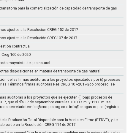
transitoria para la comercialización de capacidad de transporte de gas
n unos ajustes a la Resolución CREG 152 de 2017
n unos ajustes a la Resolución CREG107 de 2017
estión contractual
n Creg 160 de 2020
rcado mayorista de gas natural
n otras disposiciones en materia de transporte de gas natural
ción de las firmas auditoras a los proyectos ejecutados por (i) procesos
torias Términos firmas auditoras Res CREG 107-2017-2do proceso, se
rmas auditoras a los proyectos que se ejecuten (i) bajo procesos de
17, que el día 17 de septiembre entre las 10:00 a.m. y 12:00 m. se
correos secretariotecnico@cnogas.org.co e info@cnogas.org.co (registro
e la Producción Total Disponible para la Venta en Firme (PTDVF), y de
stablecido en la Resolución CREG 114 de 2017
arácter general “por la cual se toman medidas para la asignación de las