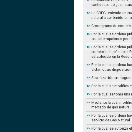
cantidades de gas natur
La CREG teniendo en cue
natural a ser tenido en c
Cronograma de comercial
Por la cual se ordena pu
con interrupciones para
Por la cual se ordena p
comercialización de la P
establecido en la Resol
Por la cual se ordena h
dictan otras disposicion
Socialización cronogram
Por la cual se modifica 
Por la cual se toma una 
Mediante la cual modific
mercado de gas natural.
Por la cual se ordena ha
servicio de Gas Natural.
Por la cual se autoriza 