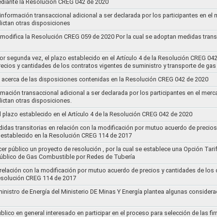
ediante la Resolución CREG 042 de 2020
 información transaccional adicional a ser declarada por los participantes en el
ictan otras disposiciones
y modifica la Resolución CREG 059 de 2020 Por la cual se adoptan medidas transi
por segunda vez, el plazo establecido en el Artículo 4 de la Resolución CREG 04
ecios y cantidades de los contratos vigentes de suministro y transporte de ga
 acerca de las disposiciones contenidas en la Resolución CREG 042 de 2020
rmación transaccional adicional a ser declarada por los participantes en el mer
ictan otras disposiciones.
el plazo establecido en el Artículo 4 de la Resolución CREG 042 de 2020
idas transitorias en relación con la modificación por mutuo acuerdo de precios
 establecido en la Resolución CREG 114 de 2017
cer público un proyecto de resolución , por la cual se establece una Opción Tar
 Público de Gas Combustible por Redes de Tubería
 relación con la modificación por mutuo acuerdo de precios y cantidades de los
Resolución CREG 114 de 2017
ministro de Energía del Ministerio DE Minas Y Energía plantea algunas considera
lico en general interesado en participar en el proceso para selección de las fi