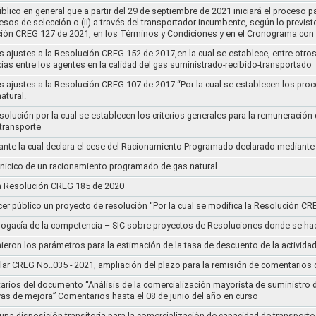
lico en general que a partir del 29 de septiembre de 2021 iniciará el proceso pa
cesos de selección o (ii) a través del transportador incumbente, según lo previs
ución CREG 127 de 2021, en los Términos y Condiciones y en el Cronograma con 
s ajustes a la Resolución CREG 152 de 2017,en la cual se establece, entre otros
ias entre los agentes en la calidad del gas suministrado-recibido-transportado
s ajustes a la Resolución CREG 107 de 2017 “Por la cual se establecen los pro
atural.
Resolución por la cual se establecen los criterios generales para la remuneración
 transporte
nte la cual declara el cese del Racionamiento Programado declarado mediante
l inicico de un racionamiento programado de gas natural
 la Resolución CREG 185 de 2020
cer público un proyecto de resolución “Por la cual se modifica la Resolución C
bogacía de la competencia – SIC sobre proyectos de Resoluciones donde se h
nieron los parámetros para la estimación de la tasa de descuento de la actividad
lar CREG No..035 - 2021, ampliación del plazo para la remisión de comentarios d
arios del documento “Análisis de la comercialización mayorista de suministro 
vas de mejora” Comentarios hasta el 08 de junio del año en curso
 una disposición transitoria para la comercialización de capacidad de transporte