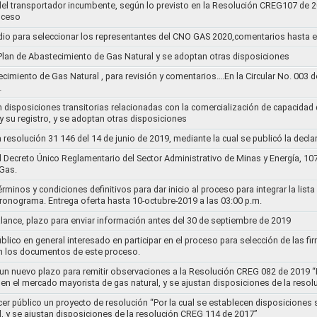
s del transportador incumbente, según lo previsto en la Resolución CREG107 de 2
oceso
dio para seleccionar los representantes del CNO GAS 2020,comentarios hasta e
l Plan de Abastecimiento de Gas Natural y se adoptan otras disposiciones
ecimiento de Gas Natural , para revisión y comentarios….En la Circular No. 003
…
n disposiciones transitorias relacionadas con la comercialización de capacidad d
y su registro, y se adoptan otras disposiciones
la resolución 31 146 del 14 de junio de 2019, mediante la cual se publicó la decl
el Decreto Único Reglamentario del Sector Administrativo de Minas y Energía, 1
Gas.
rminos y condiciones definitivos para dar inicio al proceso para integrar la lis
cronograma. Entrega oferta hasta 10-octubre-2019 a las 03:00 p.m.
alance, plazo para enviar información antes del 30 de septiembre de 2019
lico en general interesado en participar en el proceso para selección de las fi
n los documentos de este proceso.
e un nuevo plazo para remitir observaciones a la Resolución CREG 082 de 2019 “
 en el mercado mayorista de gas natural, y se ajustan disposiciones de la reso
cer público un proyecto de resolución “Por la cual se establecen disposiciones
l, y se ajustan disposiciones de la resolución CREG 114 de 2017”