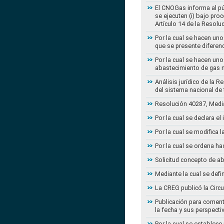
El CNOGas informa al púb
se ejecuten (i) bajo pro
Artículo 14 de la Resol
Por la cual se hacen uno
que se presente diferenc
Por la cual se hacen uno
abastecimiento de gas n
Análisis jurídico de la 
del sistema nacional de
Resolución 40287, Media
Por la cual se declara e
Por la cual se modifica
Por la cual se ordena ha
Solicitud concepto de a
Mediante la cual se defi
La CREG publicó la Circu
Publicación para coment
la fecha y sus perspecti
Por la cual se establece