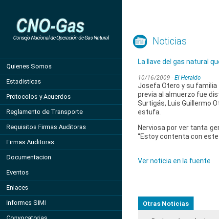
Noticias
La llave del gas natural 
Quienes Somos
10/16/2009 -
El Heraldo
Estadisticas
Josefa Otero y su familia 
previa al almuerzo fue dis
Protocolos y Acuerdos
Surtigás, Luis Guillermo O
Reglamento de Transporte
estufa.
Requisitos Firmas Auditoras
Nerviosa por ver tanta gen
“Estoy contenta con este s
Firmas Auditoras
Documentacion
Ver noticia en la fuente
Eventos
Enlaces
Informes SIMI
Otras Noticias
Convocatorias