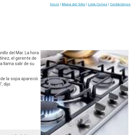
Inicio
|
Mapa del Sitio
|
Lista Correo
|
Contáctenos
illo del Mar. La hora
tínez, el gerente de
 llama salir de su
 de la sopa apareció.
 dijo.