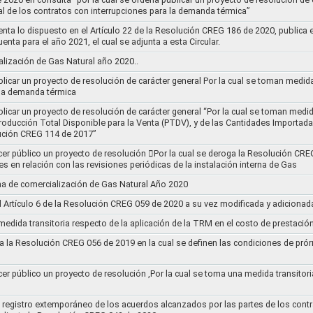
al de los contratos con interrupciones para la demanda térmica”
nta lo dispuesto en el Artículo 22 de la Resolución CREG 186 de 2020, publica
uenta para el año 2021, el cual se adjunta a esta Circular.
ización de Gas Natural año 2020..
blicar un proyecto de resolución de carácter general Por la cual se toman medid
 la demanda térmica
ublicar un proyecto de resolución de carácter general “Por la cual se toman me
roducción Total Disponible para la Venta (PTDV), y de las Cantidades Importada
ución CREG 114 de 2017”
acer público un proyecto de resolución 􀂴Por la cual se deroga la Resolución C
es en relación con las revisiones periódicas de la instalación interna de Gas
a de comercialización de Gas Natural Año 2020
el Artículo 6 de la Resolución CREG 059 de 2020 a su vez modificada y adiciona
medida transitoria respecto de la aplicación de la TRM en el costo de prestació
a la Resolución CREG 056 de 2019 en la cual se definen las condiciones de prórr
cer público un proyecto de resolución ,Por la cual se toma una medida transitori
el registro extemporáneo de los acuerdos alcanzados por las partes de los cont