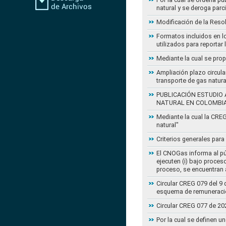
natural y se deroga par
Modificación de la Reso
Formatos incluidos en l
utilizados para reportar
Mediante la cual se pro
Ampliación plazo circula
transporte de gas natur
PUBLICACIÓN ESTUDIO 
NATURAL EN COLOMBI
Mediante la cual la CRE
natural"
Criterios generales para
El CNOGas informa al púb
ejecuten (i) bajo proce
proceso, se encuentran a
Circular CREG 079 del 9 
esquema de remuneració
Circular CREG 077 de 20
Por la cual se definen u