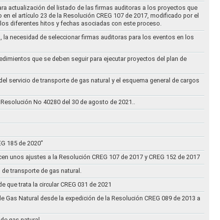
ra actualización del listado de las firmas auditoras a los proyectos que
to en el artículo 23 de la Resolución CREG 107 de 2017, modificado por el
los diferentes hitos y fechas asociadas con este proceso.
, la necesidad de seleccionar firmas auditoras para los eventos en los
cedimientos que se deben seguir para ejecutar proyectos del plan de
 del servicio de transporte de gas natural y el esquema general de cargos
 Resolución No 40280 del 30 de agosto de 2021..
REG 185 de 2020”
acen unos ajustes a la Resolución CREG 107 de 2017 y CREG 152 de 2017
 de transporte de gas natural.
e que trata la circular CREG 031 de 2021
de Gas Natural desde la expedición de la Resolución CREG 089 de 2013 a
 de gas natural.