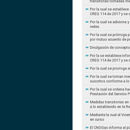
transitorias tomadas m
Por la cual se establece
CREG 114 de 2017 y se d
Por la cual se adiciona 
redes.
Por la cual se prórroga 
por mutuo acuerdo de pr
Divulgación de concepto
Por la se establece info
CREG 114 de 2017 y se d
Por la cual se prorroga 
Por la cual se toman med
suscritos conforme a lo
Por la cual se ordena ha
Prestación del Servicio
Medidas transitorias en
a lo establecido en la 
Mediante la cual el Vice
en curso
El CNOGas informa al púb