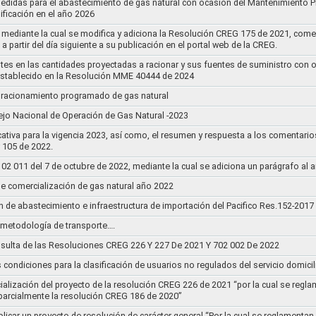
medidas para el abastecimiento de gas natural con ocasión del Mantenimiento 
ificación en el año 2026
 mediante la cual se modifica y adiciona la Resolución CREG 175 de 2021, come
 a partir del día siguiente a su publicación en el portal web de la CREG.
stes en las cantidades proyectadas a racionar y sus fuentes de suministro con 
establecido en la Resolución MME 40444 de 2024
un racionamiento programado de gas natural
jo Nacional de Operación de Gas Natural -2023
ativa para la vigencia 2023, así como, el resumen y respuesta a los comentario
r 105 de 2022.
011 del 7 de octubre de 2022, mediante la cual se adiciona un parágrafo al a
e comercialización de gas natural año 2022
n de abastecimiento e infraestructura de importación del Pacifico Res.152-2017
la metodología de transporte….
sulta de las Resoluciones CREG 226 Y 227 De 2021 Y 702 002 De 2022
s condiciones para la clasificación de usuarios no regulados del servicio domicil
socialización del proyecto de la resolución CREG 226 de 2021 “por la cual se r
 parcialmente la resolución CREG 186 de 2020”
blicar un proyecto de resolución de carácter general “Por la cual se reglament