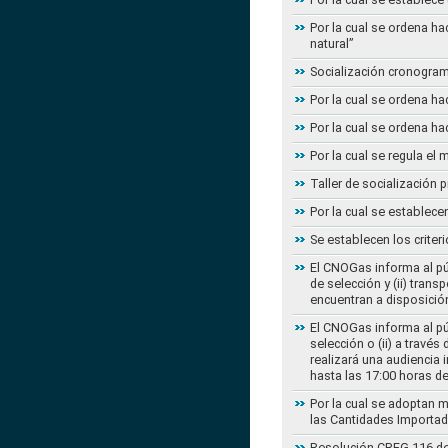
Por la cual se ordena ha
natural”
Socialización cronogram
Por la cual se ordena ha
Por la cual se ordena ha
Por la cual se regula e
Taller de socialización
Por la cual se establec
Se establecen los criter
El CNOGas informa al púb
de selección y (ii) tra
encuentran a disposición
El CNOGas informa al púb
selección o (ii) a travé
realizará una audiencia 
hasta las 17:00 horas d
Por la cual se adoptan 
las Cantidades Importad
Resolución CREG 116 de 2