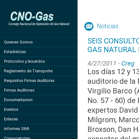
Noticias
SEIS CONSULT
Quienes Somos
GAS NATURAL 
Estadisticas
Protocolos y Acuerdos
4/27/2011 -
Creg
Los días 12 y 1
Reglamento de Transporte
auditorio de la
Requisitos Firmas Auditoras
Virgilio Barco 
Firmas Auditoras
No. 57 - 60) de 
Documentacion
expertos David
Eventos
Milgrom, Marco
Enlaces
Broxson, Dan Ha
Informes SIMI
Convocatorias