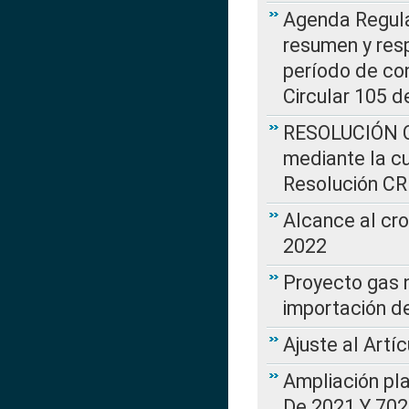
Agenda Regulat
resumen y resp
período de co
Circular 105 d
RESOLUCIÓN CR
mediante la cu
Resolución C
Alcance al cr
2022
Proyecto gas n
importación d
Ajuste al Artí
Ampliación pl
De 2021 Y 702