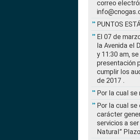
correo electr
info@cnogas.
PUNTOS EST
El 07 de marzo
la Avenida el 
y 11:30 am, se 
presentación p
cumplir los au
de 2017 .
Por la cual s
Por la cual se
carácter gener
servicios a se
Natural” Plaz