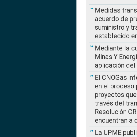
Medidas transi
acuerdo de pre
suministro y t
establecido e
Mediante la cu
Minas Y Energ
aplicación del
El CNOGas info
en el proceso 
proyectos que 
través del tra
Resolución CRE
encuentran a 
La UPME public