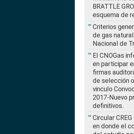
BRATTLE GROUP
esquema de re
Criterios gene
de gas natura
Nacional de T
El CNOGas info
en participar 
firmas auditor
de selección o
vinculo Convo
2017-Nuevo pr
definitivos.
Circular CREG 
en donde el co