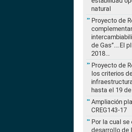
estabilidad op
natural
Proyecto de R
complementan 
intercambiabi
de Gas”….El p
2018…
Proyecto de R
los criterios d
infraestructur
hasta el 19 de
Ampliación pl
CREG143-17
Por la cual se
desarrollo de 