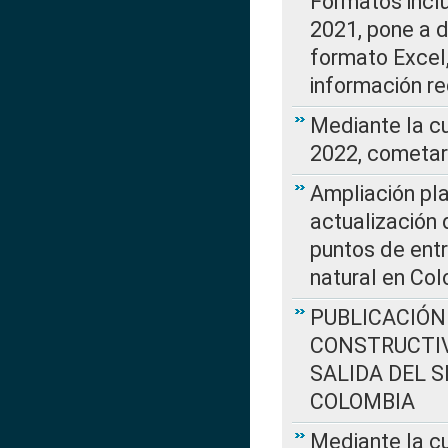
Formatos incl
2021, pone a d
formato Excel,
información re
Mediante la c
2022, cometar
Ampliación pla
actualización 
puntos de entr
natural en Co
PUBLICACIÓN
CONSTRUCTIV
SALIDA DEL 
COLOMBIA
Mediante la cu