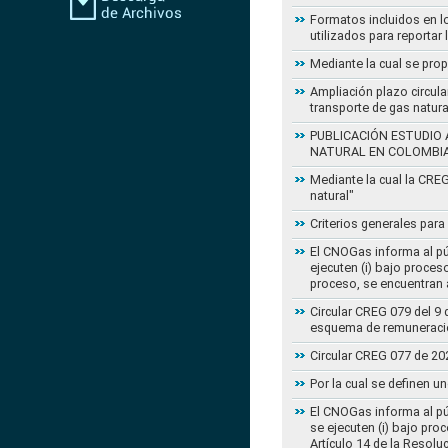
Formatos incluidos en l
utilizados para reportar
Mediante la cual se pro
Ampliación plazo circula
transporte de gas natur
PUBLICACIÓN ESTUDIO 
NATURAL EN COLOMBI
Mediante la cual la CRE
natural"
Criterios generales para
El CNOGas informa al púb
ejecuten (i) bajo proce
proceso, se encuentran a
Circular CREG 079 del 9 
esquema de remuneració
Circular CREG 077 de 20
Por la cual se definen u
El CNOGas informa al púb
se ejecuten (i) bajo pro
Artículo 14 de la Resol