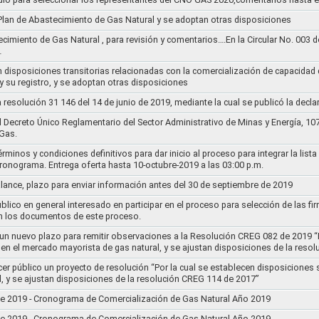
l Plan de Abastecimiento de Gas Natural y se adoptan otras disposiciones
ecimiento de Gas Natural , para revisión y comentarios….En la Circular No. 003
…
n disposiciones transitorias relacionadas con la comercialización de capacidad d
y su registro, y se adoptan otras disposiciones
la resolución 31 146 del 14 de junio de 2019, mediante la cual se publicó la decl
el Decreto Único Reglamentario del Sector Administrativo de Minas y Energía, 1
Gas.
rminos y condiciones definitivos para dar inicio al proceso para integrar la lis
cronograma. Entrega oferta hasta 10-octubre-2019 a las 03:00 p.m.
alance, plazo para enviar información antes del 30 de septiembre de 2019
lico en general interesado en participar en el proceso para selección de las fi
n los documentos de este proceso.
e un nuevo plazo para remitir observaciones a la Resolución CREG 082 de 2019 “
 en el mercado mayorista de gas natural, y se ajustan disposiciones de la reso
cer público un proyecto de resolución “Por la cual se establecen disposiciones
l, y se ajustan disposiciones de la resolución CREG 114 de 2017”
8 de 2019 - Cronograma de Comercialización de Gas Natural Año 2019
8 de 2019 - Cronograma de Comercialización de Gas Natural Año 2019..