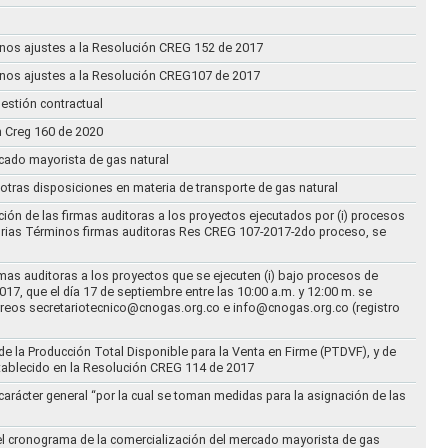
n unos ajustes a la Resolución CREG 152 de 2017
n unos ajustes a la Resolución CREG107 de 2017
estión contractual
n Creg 160 de 2020
rcado mayorista de gas natural
n otras disposiciones en materia de transporte de gas natural
ción de las firmas auditoras a los proyectos ejecutados por (i) procesos
torias Términos firmas auditoras Res CREG 107-2017-2do proceso, se
rmas auditoras a los proyectos que se ejecuten (i) bajo procesos de
17, que el día 17 de septiembre entre las 10:00 a.m. y 12:00 m. se
correos secretariotecnico@cnogas.org.co e info@cnogas.org.co (registro
e la Producción Total Disponible para la Venta en Firme (PTDVF), y de
stablecido en la Resolución CREG 114 de 2017
arácter general “por la cual se toman medidas para la asignación de las
 el cronograma de la comercialización del mercado mayorista de gas