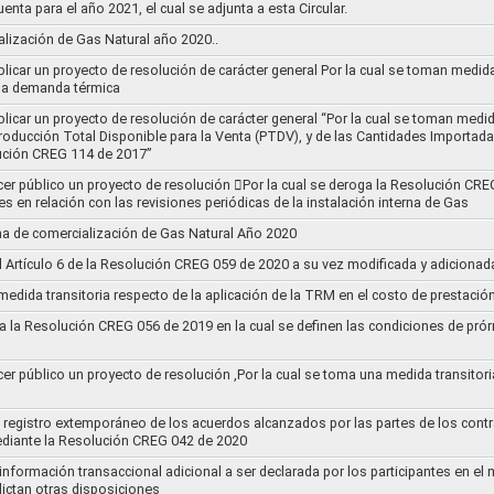
uenta para el año 2021, el cual se adjunta a esta Circular.
ización de Gas Natural año 2020..
blicar un proyecto de resolución de carácter general Por la cual se toman medid
 la demanda térmica
ublicar un proyecto de resolución de carácter general “Por la cual se toman me
roducción Total Disponible para la Venta (PTDV), y de las Cantidades Importada
ución CREG 114 de 2017”
acer público un proyecto de resolución 􀂴Por la cual se deroga la Resolución C
es en relación con las revisiones periódicas de la instalación interna de Gas
a de comercialización de Gas Natural Año 2020
el Artículo 6 de la Resolución CREG 059 de 2020 a su vez modificada y adiciona
medida transitoria respecto de la aplicación de la TRM en el costo de prestació
a la Resolución CREG 056 de 2019 en la cual se definen las condiciones de prórr
cer público un proyecto de resolución ,Por la cual se toma una medida transitori
el registro extemporáneo de los acuerdos alcanzados por las partes de los cont
ediante la Resolución CREG 042 de 2020
 información transaccional adicional a ser declarada por los participantes en el
ictan otras disposiciones