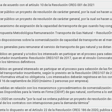
a de acuerdo con el artículo 10 de la Resolución CREG 001 de 2021
cer público un proyecto de resolución de carácter general, por la cual se hace
cer público un proyecto de resolución de carácter general, por la cual se hace
l mecanismo de asignación de la capacidad de transporte de gas cuando hay cong
 propuesta Metodológica Remuneración Transporte de Gas Natural – ResoluciÓ
en disposiciones sobre la comercialización de capacidad de transporte en el me
ios generales para remunerar el servicio de transporte de gas natural y se dicta
lico en general y a todos los interesado en participar en el proceso para selec
nsportador incumbente- Resolución CREG107 de 2017, que en el vinculo Convoca
 los términos definitivos.
lico en general interesado en participar en el proceso para selección de las fi
s del transportador incumbente, según lo previsto en la Resolución CREG107 de 20
informativa virtual no obligatoria. Los interesados deberán registrase en los 
el 16 de septiembre de 2020 (máximo 2 personas por empresa).
medidas en relación con los mecanismos y procedimientos de comercialización d
as Disponibles para la Venta en Firme (CIDVF) de gas natural, conforme a lo e
020 en consulta “por la cual se ordena publicar un proyecto de resolución de c
al de los contratos con interrupciones para la demanda térmica”
nta lo dispuesto en el Artículo 22 de la Resolución CREG 186 de 2020, publica