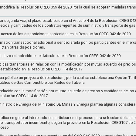
y modifica la Resolución CREG 059 de 2020 Por la cual se adoptan medidas transi
por segunda vez, el plazo establecido en el Artículo 4 de la Resolución CREG 04
ecios y cantidades de los contratos vigentes de suministro y transporte de ga
 acerca de las disposiciones contenidas en la Resolución CREG 042 de 2020
rmación transaccional adicional a ser declarada por los participantes en el mer
ictan otras disposiciones.
el plazo establecido en el Artículo 4 de la Resolución CREG 042 de 2020
idas transitorias en relación con la modificación por mutuo acuerdo de precios
 establecido en la Resolución CREG 114 de 2017
cer público un proyecto de resolución , por la cual se establece una Opción Tar
 Público de Gas Combustible por Redes de Tubería
 relación con la modificación por mutuo acuerdo de precios y cantidades de los
Resolución CREG 114 de 2017
ministro de Energía del Ministerio DE Minas Y Energía plantea algunas considera
lico en general interesado en participar en el proceso para selección de las fi
s del transportador incumbente, según lo previsto en la Resolución CREG107 de 2
oceso
dio para seleccionar los representantes del CNO GAS 2020,comentarios hasta e