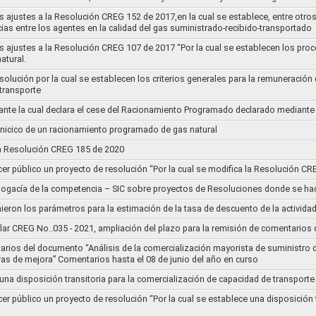
s ajustes a la Resolución CREG 152 de 2017,en la cual se establece, entre otros
ias entre los agentes en la calidad del gas suministrado-recibido-transportado
s ajustes a la Resolución CREG 107 de 2017 “Por la cual se establecen los pro
atural.
Resolución por la cual se establecen los criterios generales para la remuneración
 transporte
nte la cual declara el cese del Racionamiento Programado declarado mediante
l inicico de un racionamiento programado de gas natural
 la Resolución CREG 185 de 2020
cer público un proyecto de resolución “Por la cual se modifica la Resolución C
bogacía de la competencia – SIC sobre proyectos de Resoluciones donde se h
nieron los parámetros para la estimación de la tasa de descuento de la actividad
lar CREG No..035 - 2021, ampliación del plazo para la remisión de comentarios d
arios del documento “Análisis de la comercialización mayorista de suministro 
vas de mejora” Comentarios hasta el 08 de junio del año en curso
 una disposición transitoria para la comercialización de capacidad de transporte
cer público un proyecto de resolución “Por la cual se establece una disposición 