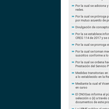
Por la cual se adiciona 
redes.
Por la cual se prórroga 
por mutuo acuerdo de pr
Divulgación de concepto
Por la se establece info
CREG 114 de 2017 y se d
Por la cual se prorroga 
Por la cual se toman med
suscritos conforme a lo
Por la cual se ordena ha
Prestación del Servicio
Medidas transitorias en
a lo establecido en la 
Mediante la cual el Vice
en curso
El CNOGas informa al púb
selección o (ii) a travé
documentos de este pr
La UPME publica el estu