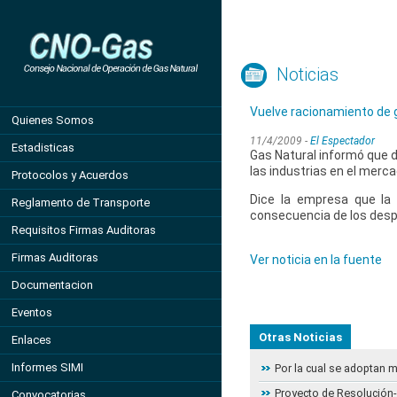
Noticias
Vuelve racionamiento de g
Quienes Somos
11/4/2009 -
El Espectador
Estadisticas
Gas Natural informó que d
las industrias en el merc
Protocolos y Acuerdos
Dice la empresa que la
Reglamento de Transporte
consecuencia de los despa
Requisitos Firmas Auditoras
Firmas Auditoras
Ver noticia en la fuente
Documentacion
Eventos
Otras Noticias
Enlaces
Informes SIMI
Por la cual se adoptan 
Proyecto de Resolución- 
Convocatorias