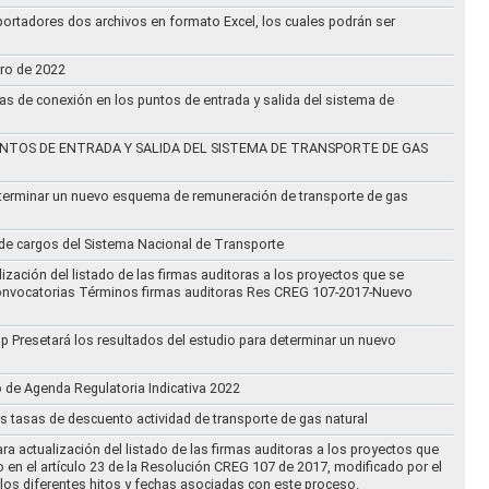
ortadores dos archivos en formato Excel, los cuales podrán ser
ero de 2022
vas de conexión en los puntos de entrada y salida del sistema de
NTOS DE ENTRADA Y SALIDA DEL SISTEMA DE TRANSPORTE DE GAS
eterminar un nuevo esquema de remuneración de transporte de gas
l de cargos del Sistema Nacional de Transporte
ización del listado de las firmas auditoras a los proyectos que se
lo Convocatorias Términos firmas auditoras Res CREG 107-2017-Nuevo
oup Presetará los resultados del estudio para determinar un nuevo
o de Agenda Regulatoria Indicativa 2022
s tasas de descuento actividad de transporte de gas natural
ra actualización del listado de las firmas auditoras a los proyectos que
to en el artículo 23 de la Resolución CREG 107 de 2017, modificado por el
los diferentes hitos y fechas asociadas con este proceso.