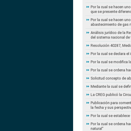
Por la cual se hacen uno
que se presente diferenc
Por la cual se hacen uno
abastecimiento de gas n
Análisis jurídico de la 
del sistema nacional de
Resolución 40287, Media
Por la cual se declara e
Por la cual se modifica
Por la cual se ordena ha
Solicitud concepto de a
Mediante la cual se defi
La CREG publicó la Circu
Publicación para coment
la fecha y sus perspecti
Por la cual se establece
Por la cual se ordena ha
natural”