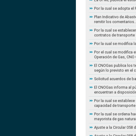
Por la cual se adopta e
Plan Indicativo de Abast
remitir los comentarios
Por la cual se establece
contratos de transporte 
Por la cual se modifica 
Por el cual se modifica 
Operación de Gas, CNO 
El CNOGas publica los té
según lo previsto en el 
Solicitud acuerdos de b
El CNOGas informa al púb
encuentran a disposició
Por la cual se establec
capacidad de transporte
Por la cual se ordena ha
mayorista de gas natura
Ajuste a la Circular 05
Ajuste a la Circular 05