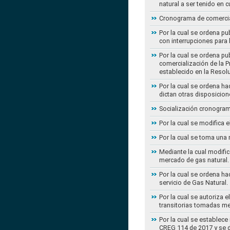
natural a ser tenido en c
Cronograma de comercial
Por la cual se ordena pu
con interrupciones para
Por la cual se ordena p
comercialización de la P
establecido en la Resol
Por la cual se ordena h
dictan otras disposicion
Socialización cronogram
Por la cual se modifica 
Por la cual se toma una 
Mediante la cual modific
mercado de gas natural.
Por la cual se ordena ha
servicio de Gas Natural.
Por la cual se autoriza 
transitorias tomadas m
Por la cual se establece
CREG 114 de 2017 y se d