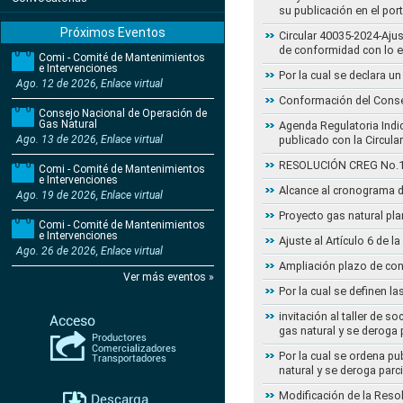
su publicación en el por
Próximos Eventos
Circular 40035-2024-Aju
de conformidad con lo 
Comi - Comité de Mantenimientos
e Intervenciones
Por la cual se declara 
Ago. 12 de 2026, Enlace virtual
Conformación del Conse
Consejo Nacional de Operación de
Gas Natural
Agenda Regulatoria Indic
Ago. 13 de 2026, Enlace virtual
publicado con la Circula
RESOLUCIÓN CREG No.102 
Comi - Comité de Mantenimientos
e Intervenciones
Alcance al cronograma d
Ago. 19 de 2026, Enlace virtual
Proyecto gas natural pla
Comi - Comité de Mantenimientos
e Intervenciones
Ajuste al Artículo 6 de 
Ago. 26 de 2026, Enlace virtual
Ampliación plazo de con
Ver más eventos »
Por la cual se definen la
invitación al taller de 
gas natural y se deroga
Por la cual se ordena pu
natural y se deroga par
Modificación de la Reso