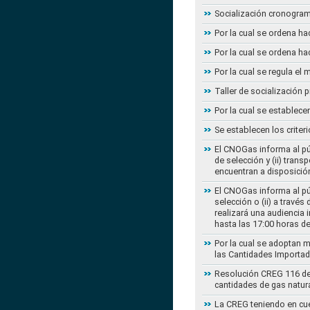
Socialización cronogram
Por la cual se ordena ha
Por la cual se ordena ha
Por la cual se regula e
Taller de socialización
Por la cual se establec
Se establecen los criter
El CNOGas informa al púb
de selección y (ii) tra
encuentran a disposición
El CNOGas informa al púb
selección o (ii) a travé
realizará una audiencia 
hasta las 17:00 horas d
Por la cual se adoptan 
las Cantidades Importad
Resolución CREG 116 de 2
cantidades de gas natur
La CREG teniendo en cue