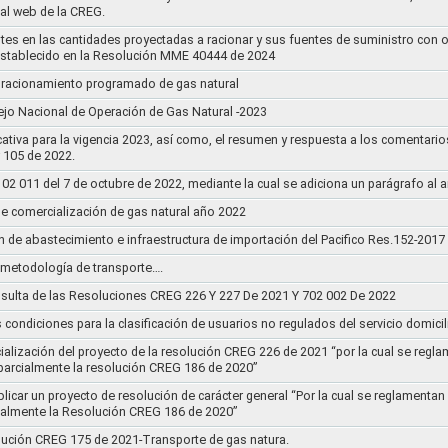
tal web de la CREG.
stes en las cantidades proyectadas a racionar y sus fuentes de suministro con 
establecido en la Resolución MME 40444 de 2024
un racionamiento programado de gas natural
jo Nacional de Operación de Gas Natural -2023
ativa para la vigencia 2023, así como, el resumen y respuesta a los comentario
r 105 de 2022.
011 del 7 de octubre de 2022, mediante la cual se adiciona un parágrafo al a
e comercialización de gas natural año 2022
n de abastecimiento e infraestructura de importación del Pacifico Res.152-2017
la metodología de transporte….
sulta de las Resoluciones CREG 226 Y 227 De 2021 Y 702 002 De 2022
s condiciones para la clasificación de usuarios no regulados del servicio domicil
socialización del proyecto de la resolución CREG 226 de 2021 “por la cual se r
 parcialmente la resolución CREG 186 de 2020”
blicar un proyecto de resolución de carácter general “Por la cual se reglament
cialmente la Resolución CREG 186 de 2020”
lución CREG 175 de 2021-Transporte de gas natura.