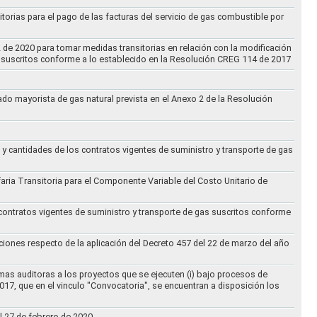
torias para el pago de las facturas del servicio de gas combustible por
2 de 2020 para tomar medidas transitorias en relación con la modificación
s suscritos conforme a lo establecido en la Resolución CREG 114 de 2017
cado mayorista de gas natural prevista en el Anexo 2 de la Resolución
 y cantidades de los contratos vigentes de suministro y transporte de gas
ifaria Transitoria para el Componente Variable del Costo Unitario de
 contratos vigentes de suministro y transporte de gas suscritos conforme
ciones respecto de la aplicación del Decreto 457 del 22 de marzo del año
rmas auditoras a los proyectos que se ejecuten (i) bajo procesos de
017, que en el vinculo "Convocatoria", se encuentran a disposición los
l 27 de febrero de 2020