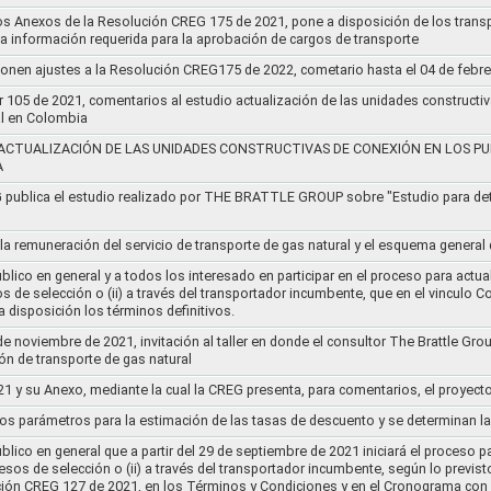
os Anexos de la Resolución CREG 175 de 2021, pone a disposición de los transp
 la información requerida para la aprobación de cargos de transporte
ponen ajustes a la Resolución CREG175 de 2022, cometario hasta el 04 de febr
r 105 de 2021, comentarios al estudio actualización de las unidades constructi
al en Colombia
ACTUALIZACIÓN DE LAS UNIDADES CONSTRUCTIVAS DE CONEXIÓN EN LOS PU
A
G publica el estudio realizado por THE BRATTLE GROUP sobre "Estudio para d
 la remuneración del servicio de transporte de gas natural y el esquema genera
lico en general y a todos los interesado en participar en el proceso para actual
sos de selección o (ii) a través del transportador incumbente, que en el vincu
 disposición los términos definitivos.
de noviembre de 2021, invitación al taller en donde el consultor The Brattle Gr
n de transporte de gas natural
21 y su Anexo, mediante la cual la CREG presenta, para comentarios, el proyect
nos parámetros para la estimación de las tasas de descuento y se determinan la
lico en general que a partir del 29 de septiembre de 2021 iniciará el proceso pa
cesos de selección o (ii) a través del transportador incumbente, según lo previs
ución CREG 127 de 2021, en los Términos y Condiciones y en el Cronograma con 