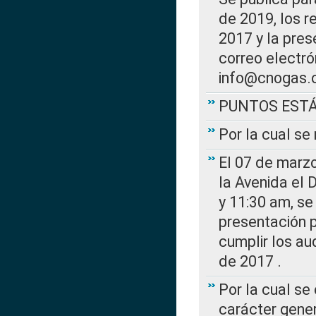
de 2019, los r
2017 y la pres
correo electr
info@cnogas.
PUNTOS EST
Por la cual s
El 07 de marzo
la Avenida el 
y 11:30 am, se 
presentación p
cumplir los au
de 2017 .
Por la cual se
carácter gener