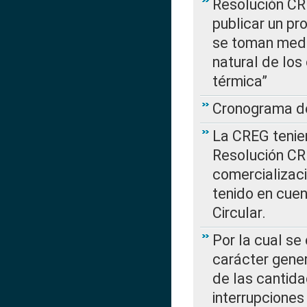
Resolución CR
publicar un pr
se toman medi
natural de los
térmica”
Cronograma de
La CREG tenien
Resolución CR
comercializaci
tenido en cuen
Circular.
Por la cual se
carácter gener
de las cantida
interrupcione