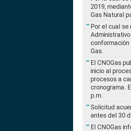
2019, mediante
Gas Natural pa
Por el cual se
Administrativo
conformación 
Gas.
El CNOGas publ
inicio al proce
procesos a car
cronograma. E
p.m.
Solicitud acue
antes del 30 
El CNOGas info