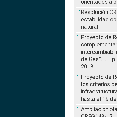
orientados a p
Resolución CR
estabilidad op
natural
Proyecto de R
complementan 
intercambiabi
de Gas”….El p
2018…
Proyecto de R
los criterios d
infraestructur
hasta el 19 de
Ampliación pl
CREG143-17