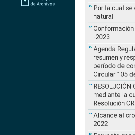
Por la cual s
natural
Conformación 
-2023
Agenda Regulat
resumen y resp
período de co
Circular 105 d
RESOLUCIÓN CR
mediante la cu
Resolución C
Alcance al cr
2022