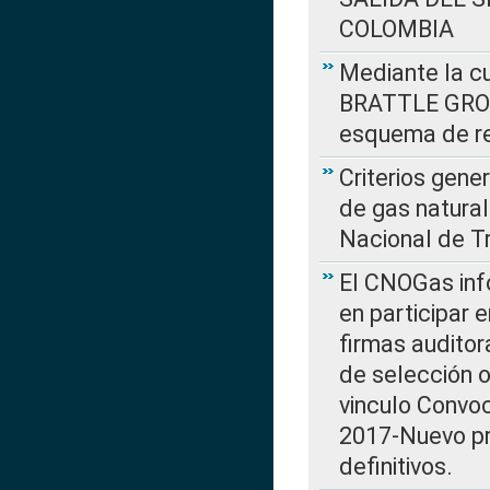
COLOMBIA
Mediante la cu
BRATTLE GROUP
esquema de re
Criterios gene
de gas natura
Nacional de T
El CNOGas info
en participar 
firmas auditor
de selección o
vinculo Convo
2017-Nuevo pr
definitivos.