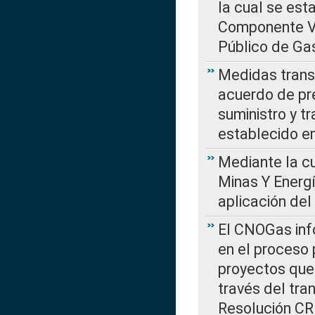
la cual se est
Componente Var
Público de Ga
Medidas transi
acuerdo de pre
suministro y t
establecido e
Mediante la cu
Minas Y Energ
aplicación del
El CNOGas info
en el proceso 
proyectos que 
través del tra
Resolución CRE