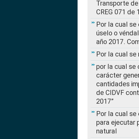
Transporte de
CREG 071 de 1
Por la cual se
úselo o véndal
año 2017. Com
Por la cual s
por la cual se
carácter genera
cantidades imp
de CIDVF conte
2017”
Por la cual se
para ejecutar
natural