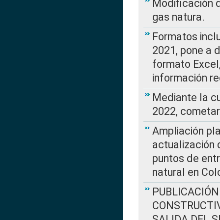
Modificación 
gas natura.
Formatos incl
2021, pone a d
formato Excel,
información re
Mediante la c
2022, cometar
Ampliación pla
actualización 
puntos de entr
natural en Co
PUBLICACIÓN
CONSTRUCTIV
SALIDA DEL 