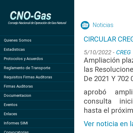
Noticias
CIRCULAR CREG
Quienes Somos
Estadisticas
5/10/2022 -
CREG
Ampliación pla
Protocolos y Acuerdos
las Resolucion
Reglamento de Transporte
De 2021 Y 702 
Requisitos Firmas Auditoras
Firmas Auditoras
aprobó ampl
Documentacion
consulta inic
Eventos
hasta el próxi
Enlaces
Ver noticia en 
Informes SIMI
Convocatorias