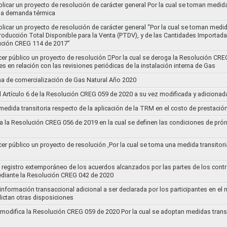
blicar un proyecto de resolución de carácter general Por la cual se toman medid
 la demanda térmica
ublicar un proyecto de resolución de carácter general “Por la cual se toman me
roducción Total Disponible para la Venta (PTDV), y de las Cantidades Importada
ución CREG 114 de 2017”
acer público un proyecto de resolución 􀂴Por la cual se deroga la Resolución C
es en relación con las revisiones periódicas de la instalación interna de Gas
a de comercialización de Gas Natural Año 2020
el Artículo 6 de la Resolución CREG 059 de 2020 a su vez modificada y adiciona
medida transitoria respecto de la aplicación de la TRM en el costo de prestació
a la Resolución CREG 056 de 2019 en la cual se definen las condiciones de prórr
cer público un proyecto de resolución ,Por la cual se toma una medida transitori
el registro extemporáneo de los acuerdos alcanzados por las partes de los cont
ediante la Resolución CREG 042 de 2020
 información transaccional adicional a ser declarada por los participantes en el
ictan otras disposiciones
y modifica la Resolución CREG 059 de 2020 Por la cual se adoptan medidas transi