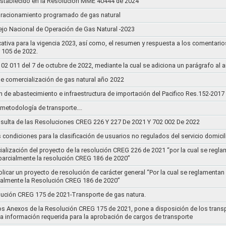
establecido en la Resolución MME 40444 de 2024
un racionamiento programado de gas natural
jo Nacional de Operación de Gas Natural -2023
ativa para la vigencia 2023, así como, el resumen y respuesta a los comentario
r 105 de 2022.
011 del 7 de octubre de 2022, mediante la cual se adiciona un parágrafo al a
e comercialización de gas natural año 2022
n de abastecimiento e infraestructura de importación del Pacifico Res.152-2017
la metodología de transporte….
sulta de las Resoluciones CREG 226 Y 227 De 2021 Y 702 002 De 2022
s condiciones para la clasificación de usuarios no regulados del servicio domicil
socialización del proyecto de la resolución CREG 226 de 2021 “por la cual se r
 parcialmente la resolución CREG 186 de 2020”
blicar un proyecto de resolución de carácter general “Por la cual se reglament
cialmente la Resolución CREG 186 de 2020”
lución CREG 175 de 2021-Transporte de gas natura.
os Anexos de la Resolución CREG 175 de 2021, pone a disposición de los transp
 la información requerida para la aprobación de cargos de transporte