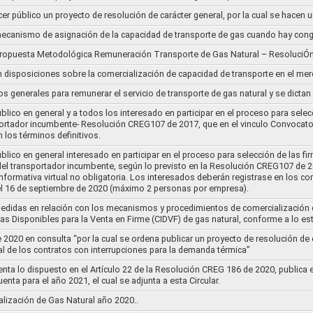
cer público un proyecto de resolución de carácter general, por la cual se hace
l mecanismo de asignación de la capacidad de transporte de gas cuando hay cong
 propuesta Metodológica Remuneración Transporte de Gas Natural – ResoluciÓ
en disposiciones sobre la comercialización de capacidad de transporte en el me
ios generales para remunerar el servicio de transporte de gas natural y se dicta
lico en general y a todos los interesado en participar en el proceso para selec
nsportador incumbente- Resolución CREG107 de 2017, que en el vinculo Convoca
 los términos definitivos.
lico en general interesado en participar en el proceso para selección de las fi
s del transportador incumbente, según lo previsto en la Resolución CREG107 de 20
informativa virtual no obligatoria. Los interesados deberán registrase en los 
el 16 de septiembre de 2020 (máximo 2 personas por empresa).
medidas en relación con los mecanismos y procedimientos de comercialización d
as Disponibles para la Venta en Firme (CIDVF) de gas natural, conforme a lo e
020 en consulta “por la cual se ordena publicar un proyecto de resolución de c
al de los contratos con interrupciones para la demanda térmica”
nta lo dispuesto en el Artículo 22 de la Resolución CREG 186 de 2020, publica
uenta para el año 2021, el cual se adjunta a esta Circular.
ización de Gas Natural año 2020..