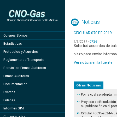
Noticias
CIRCULAR 070 DE 2019
Quienes Somos
9/9/2019 -
CREG
Estadisticas
Solicitud acuerdos de bal
Protocolos y Acuerdos
plazo para enviar informa
Reglamento de Transporte
Ver noticia en la fuente
Requisitos Firmas Auditoras
Firmas Auditoras
Documentacion
Otras Noticias
Eventos
Por la cual se adoptan 
Enlaces
Proyecto de Resolución- 
su publicación en el por
Informes SIMI
Circular 40035-2024-Aju
Convocatorias