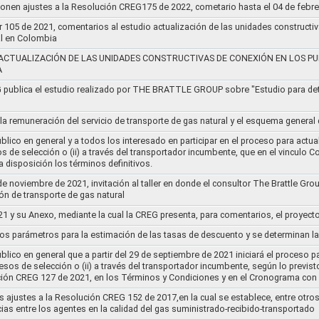
ponen ajustes a la Resolución CREG175 de 2022, cometario hasta el 04 de febr
r 105 de 2021, comentarios al estudio actualización de las unidades constructi
al en Colombia
ACTUALIZACIÓN DE LAS UNIDADES CONSTRUCTIVAS DE CONEXIÓN EN LOS PU
A
G publica el estudio realizado por THE BRATTLE GROUP sobre "Estudio para d
 la remuneración del servicio de transporte de gas natural y el esquema genera
lico en general y a todos los interesado en participar en el proceso para actual
sos de selección o (ii) a través del transportador incumbente, que en el vincu
 disposición los términos definitivos.
de noviembre de 2021, invitación al taller en donde el consultor The Brattle Gr
n de transporte de gas natural
21 y su Anexo, mediante la cual la CREG presenta, para comentarios, el proyect
nos parámetros para la estimación de las tasas de descuento y se determinan la
lico en general que a partir del 29 de septiembre de 2021 iniciará el proceso pa
cesos de selección o (ii) a través del transportador incumbente, según lo previs
ución CREG 127 de 2021, en los Términos y Condiciones y en el Cronograma con 
s ajustes a la Resolución CREG 152 de 2017,en la cual se establece, entre otros
ias entre los agentes en la calidad del gas suministrado-recibido-transportado