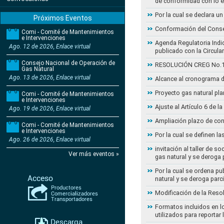
de conformidad con lo 
Por la cual se declara 
Próximos Eventos
Conformación del Conse
Comi - Comité de Mantenimientos
e Intervenciones
Agenda Regulatoria Indic
Ago. 12 de 2026, Enlace virtual
publicado con la Circula
Consejo Nacional de Operación de
RESOLUCIÓN CREG No.102 
Gas Natural
Ago. 13 de 2026, Enlace virtual
Alcance al cronograma d
Proyecto gas natural pla
Comi - Comité de Mantenimientos
e Intervenciones
Ajuste al Artículo 6 de 
Ago. 19 de 2026, Enlace virtual
Ampliación plazo de con
Comi - Comité de Mantenimientos
e Intervenciones
Por la cual se definen la
Ago. 26 de 2026, Enlace virtual
invitación al taller de 
Ver más eventos »
gas natural y se deroga
Por la cual se ordena pu
natural y se deroga par
Modificación de la Reso
Formatos incluidos en l
utilizados para reportar