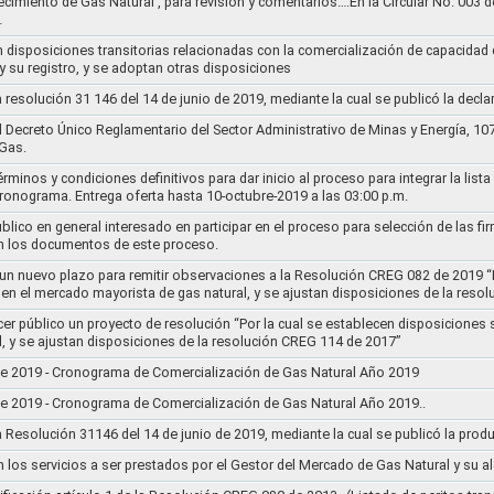
ecimiento de Gas Natural , para revisión y comentarios….En la Circular No. 003
…
n disposiciones transitorias relacionadas con la comercialización de capacidad d
y su registro, y se adoptan otras disposiciones
la resolución 31 146 del 14 de junio de 2019, mediante la cual se publicó la decl
el Decreto Único Reglamentario del Sector Administrativo de Minas y Energía, 1
Gas.
rminos y condiciones definitivos para dar inicio al proceso para integrar la lis
cronograma. Entrega oferta hasta 10-octubre-2019 a las 03:00 p.m.
lico en general interesado en participar en el proceso para selección de las fi
n los documentos de este proceso.
e un nuevo plazo para remitir observaciones a la Resolución CREG 082 de 2019 “
 en el mercado mayorista de gas natural, y se ajustan disposiciones de la reso
cer público un proyecto de resolución “Por la cual se establecen disposiciones
l, y se ajustan disposiciones de la resolución CREG 114 de 2017”
8 de 2019 - Cronograma de Comercialización de Gas Natural Año 2019
8 de 2019 - Cronograma de Comercialización de Gas Natural Año 2019..
la Resolución 31146 del 14 de junio de 2019, mediante la cual se publicó la prod
n los servicios a ser prestados por el Gestor del Mercado de Gas Natural y su a