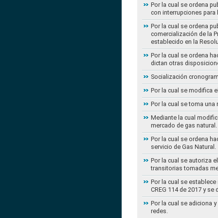
Por la cual se ordena pu
con interrupciones para
Por la cual se ordena p
comercialización de la P
establecido en la Resol
Por la cual se ordena h
dictan otras disposicion
Socialización cronogram
Por la cual se modifica 
Por la cual se toma una 
Mediante la cual modific
mercado de gas natural.
Por la cual se ordena ha
servicio de Gas Natural.
Por la cual se autoriza 
transitorias tomadas m
Por la cual se establece
CREG 114 de 2017 y se d
Por la cual se adiciona 
redes.