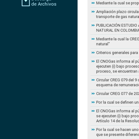
Mediante la cual se pro
Ampliación plazo circula
transporte de gas natur
PUBLICACIÓN ESTUDIO 
NATURAL EN COLOMBI
Mediante la cual la CRE
natural"
Criterios generales para
El CNOGas informa al púb
ejecuten (i) bajo proce
proceso, se encuentran a
Circular CREG 079 del 9 
esquema de remuneració
Circular CREG 077 de 20
Por la cual se definen u
El CNOGas informa al púb
se ejecuten (i) bajo pro
Artículo 14 de la Resol
Por la cual se hacen uno
que se presente diferenc