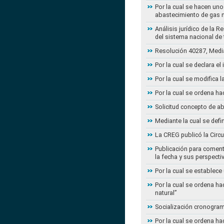
Por la cual se hacen uno
abastecimiento de gas n
Análisis jurídico de la 
del sistema nacional de
Resolución 40287, Media
Por la cual se declara e
Por la cual se modifica
Por la cual se ordena ha
Solicitud concepto de a
Mediante la cual se defi
La CREG publicó la Circu
Publicación para coment
la fecha y sus perspecti
Por la cual se establece
Por la cual se ordena ha
natural”
Socialización cronogram
Por la cual se ordena ha