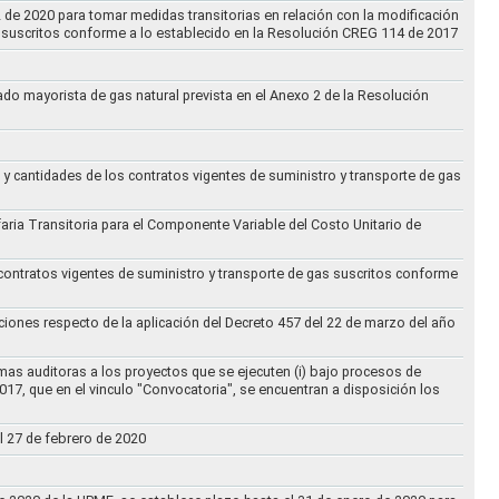
2 de 2020 para tomar medidas transitorias en relación con la modificación
s suscritos conforme a lo establecido en la Resolución CREG 114 de 2017
cado mayorista de gas natural prevista en el Anexo 2 de la Resolución
 y cantidades de los contratos vigentes de suministro y transporte de gas
ifaria Transitoria para el Componente Variable del Costo Unitario de
 contratos vigentes de suministro y transporte de gas suscritos conforme
ciones respecto de la aplicación del Decreto 457 del 22 de marzo del año
rmas auditoras a los proyectos que se ejecuten (i) bajo procesos de
017, que en el vinculo "Convocatoria", se encuentran a disposición los
l 27 de febrero de 2020