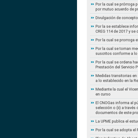
Por la cual se prórroga 
por mutuo acuerdo de pr
Divulgación de concepto
Por la se establece info
CREG 114 de 2017 y se d
Por la cual se prorroga 
Por la cual se toman med
suscritos conforme a lo
Por la cual se ordena ha
Prestación del Servicio
Medidas transitorias en
a lo establecido en la 
Mediante la cual el Vice
en curso
El CNOGas informa al púb
selección o (ii) a travé
documentos de este pr
La UPME publica el estu
Por la cual se adopta e