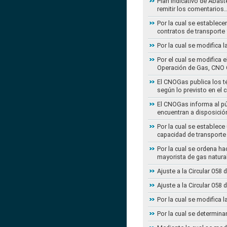
Plan Indicativo de Abast
remitir los comentarios
Por la cual se establece
contratos de transporte 
Por la cual se modifica 
Por el cual se modifica 
Operación de Gas, CNO 
El CNOGas publica los té
según lo previsto en el 
El CNOGas informa al púb
encuentran a disposició
Por la cual se establec
capacidad de transporte
Por la cual se ordena ha
mayorista de gas natura
Ajuste a la Circular 05
Ajuste a la Circular 05
Por la cual se modifica 
Por la cual se determina