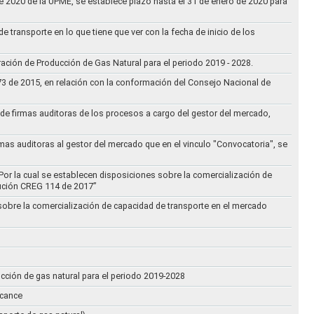
 de 2020 de la UPME, se establece plazo hasta el 31 de enero de 2020 para
e transporte en lo que tiene que ver con la fecha de inicio de los
aración de Producción de Gas Natural para el periodo 2019 - 2028.
073 de 2015, en relación con la conformación del Consejo Nacional de
ta de firmas auditoras de los procesos a cargo del gestor del mercado,
rmas auditoras al gestor del mercado que en el vinculo "Convocatoria", se
Por la cual se establecen disposiciones sobre la comercialización de
lución CREG 114 de 2017”
 sobre la comercialización de capacidad de transporte en el mercado
ucción de gas natural para el periodo 2019-2028
lcance