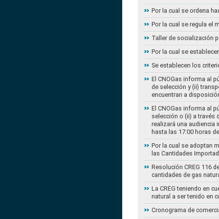
Por la cual se ordena ha
Por la cual se regula e
Taller de socialización
Por la cual se establec
Se establecen los criter
El CNOGas informa al púb
de selección y (ii) tra
encuentran a disposición
El CNOGas informa al púb
selección o (ii) a travé
realizará una audiencia 
hasta las 17:00 horas d
Por la cual se adoptan 
las Cantidades Importad
Resolución CREG 116 de 2
cantidades de gas natur
La CREG teniendo en cue
natural a ser tenido en c
Cronograma de comercial