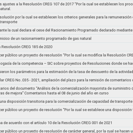
s ajustes a la Resolución CREG 107 de 2017 “Por la cual se establecen los pro
atural.
Resolución por la cual se establecen los criterios generales para la remuneración
 transporte
nte la cual declara el cese del Racionamiento Programado declarado mediante
l inicico de un racionamiento programado de gas natural
 la Resolución CREG 185 de 2020
cer público un proyecto de resolución “Por la cual se modifica la Resolución C
bogacía de la competencia – SIC sobre proyectos de Resoluciones donde se h
nieron los parámetros para la estimación de la tasa de descuento de la actividad
lar CREG No..035 - 2021, ampliación del plazo para la remisión de comentarios d
arios del documento “Análisis de la comercialización mayorista de suministro 
vas de mejora” Comentarios hasta el 08 de junio del año en curso
 una disposición transitoria para la comercialización de capacidad de transporte
cer público un proyecto de resolución “Por la cual se establece una disposición 
a de acuerdo con el artículo 10 de la Resolución CREG 001 de 2021
cer público un proyecto de resolución de carácter general, por la cual se hace