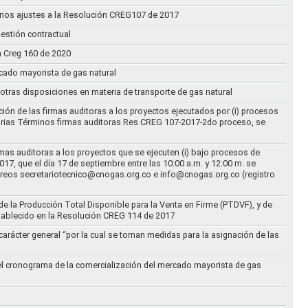
n unos ajustes a la Resolución CREG107 de 2017
estión contractual
n Creg 160 de 2020
rcado mayorista de gas natural
n otras disposiciones en materia de transporte de gas natural
ción de las firmas auditoras a los proyectos ejecutados por (i) procesos
torias Términos firmas auditoras Res CREG 107-2017-2do proceso, se
rmas auditoras a los proyectos que se ejecuten (i) bajo procesos de
17, que el día 17 de septiembre entre las 10:00 a.m. y 12:00 m. se
correos secretariotecnico@cnogas.org.co e info@cnogas.org.co (registro
e la Producción Total Disponible para la Venta en Firme (PTDVF), y de
stablecido en la Resolución CREG 114 de 2017
arácter general “por la cual se toman medidas para la asignación de las
 el cronograma de la comercialización del mercado mayorista de gas