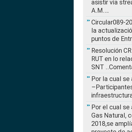
asistir vía st
A.M.…
Circular089-20
la actualizaci
puntos de Ent
Resolución CR
RUT en lo rel
SNT ..Comenta
Por la cual se
–Participantes
infraestructur
Por el cual se
Gas Natural, 
2018,se amplí
proyecto de ac