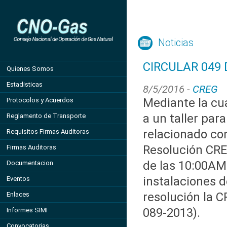
Noticias
CIRCULAR 049 
Quienes Somos
Estadisticas
8/5/2016 -
CREG
Mediante la cu
Protocolos y Acuerdos
a un taller par
Reglamento de Transporte
relacionado co
Requisitos Firmas Auditoras
Resolución CRE
Firmas Auditoras
de las 10:00AM
Documentacion
instalaciones d
Eventos
resolución la C
Enlaces
089-2013).
Informes SIMI
Convocatorias