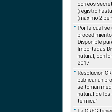
correos secre
(registro hast
(máximo 2 per
Por la cual s
procedimiento
Disponible par
Importadas Di
natural, confo
2017
Resolución CR
publicar un pr
se toman medi
natural de los
térmica”
La CREG tenien