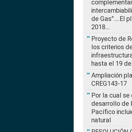
complementan 
intercambiabi
de Gas”….El p
2018…
Proyecto de R
los criterios d
infraestructur
hasta el 19 de
Ampliación pl
CREG143-17
Por la cual se
desarrollo de 
Pacífico inclu
natural
RESOLUCIÓN CR