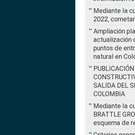
Mediante la c
2022, cometar
Ampliación pla
actualización 
puntos de entr
natural en Co
PUBLICACIÓN
CONSTRUCTIV
SALIDA DEL 
COLOMBIA
Mediante la cu
BRATTLE GROUP
esquema de re
Criterios gene