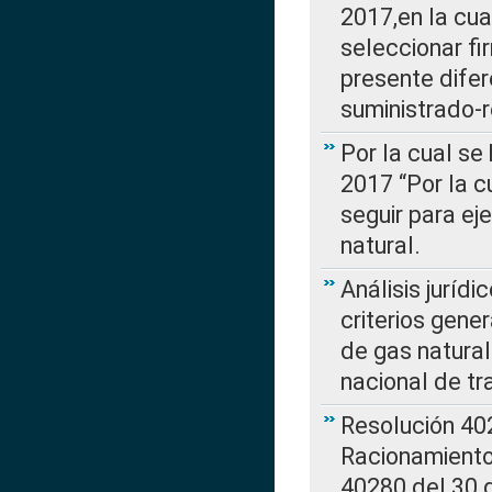
2017,en la cua
seleccionar fi
presente difer
suministrado-
Por la cual se
2017 “Por la 
seguir para ej
natural.
Análisis jurídi
criterios gene
de gas natura
nacional de tr
Resolución 402
Racionamient
40280 del 30 