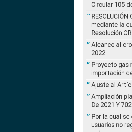
Circular 105 d
RESOLUCIÓN CR
mediante la cu
Resolución C
Alcance al cr
2022
Proyecto gas n
importación d
Ajuste al Artí
Ampliación pl
De 2021 Y 702
Por la cual se
usuarios no re