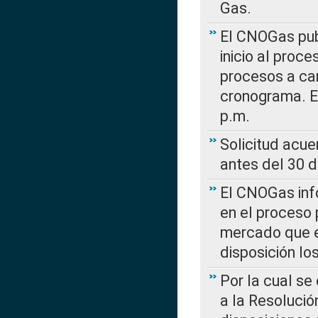
Gas.
El CNOGas publ
inicio al proce
procesos a car
cronograma. E
p.m.
Solicitud acue
antes del 30 
El CNOGas info
en el proceso 
mercado que en
disposición l
Por la cual se
a la Resolució