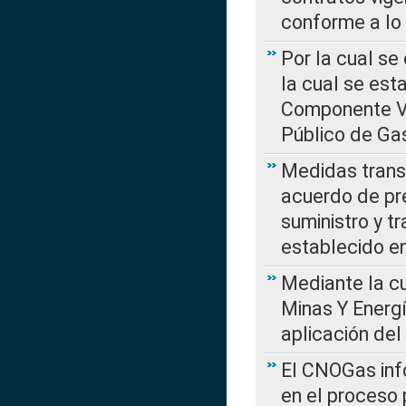
conforme a lo
Por la cual se
la cual se est
Componente Var
Público de Ga
Medidas transi
acuerdo de pre
suministro y t
establecido e
Mediante la cu
Minas Y Energ
aplicación del
El CNOGas info
en el proceso 