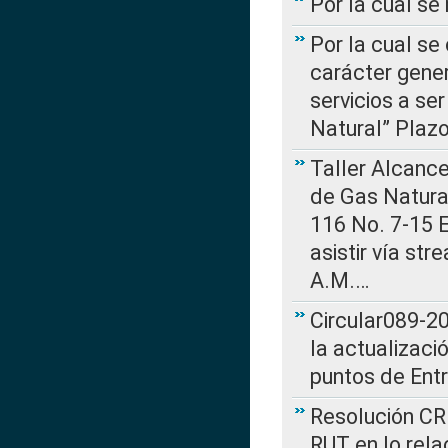
Por la cual s
Por la cual se
carácter gener
servicios a se
Natural” Plaz
Taller Alcance
de Gas Natural
116 No. 7-15 E
asistir vía st
A.M.…
Circular089-20
la actualizaci
puntos de Ent
Resolución CR
RUT en lo rel