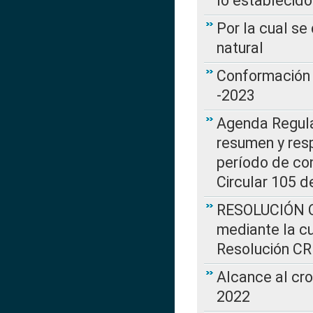
lo establecid
Por la cual s
natural
Conformación 
-2023
Agenda Regulat
resumen y resp
período de co
Circular 105 d
RESOLUCIÓN CR
mediante la cu
Resolución C
Alcance al cr
2022