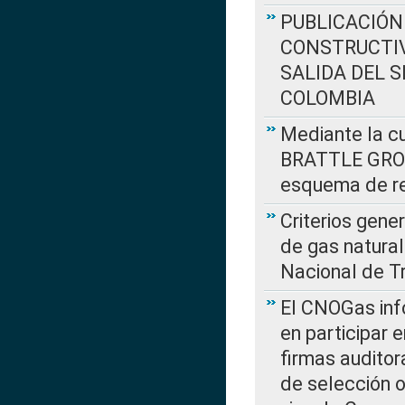
PUBLICACIÓN
CONSTRUCTIV
SALIDA DEL 
COLOMBIA
Mediante la cu
BRATTLE GROUP
esquema de re
Criterios gene
de gas natura
Nacional de T
El CNOGas info
en participar 
firmas auditor
de selección o