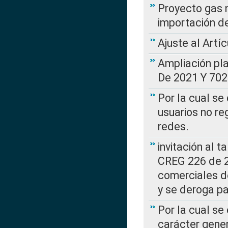
Proyecto gas n
importación d
Ajuste al Artí
Ampliación pl
De 2021 Y 702
Por la cual se
usuarios no re
redes.
invitación al t
CREG 226 de 2
comerciales d
y se deroga p
Por la cual se
carácter gener