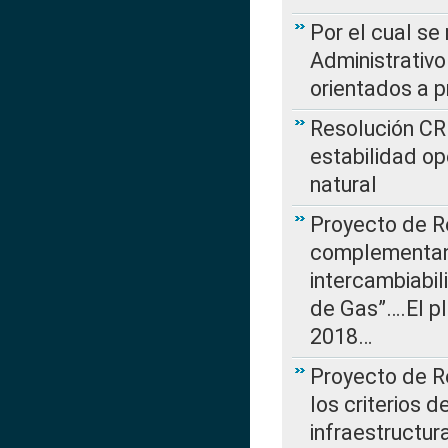
Por el cual se
Administrativo
orientados a p
Resolución CR
estabilidad op
natural
Proyecto de R
complementan 
intercambiabi
de Gas”….El p
2018…
Proyecto de R
los criterios d
infraestructur