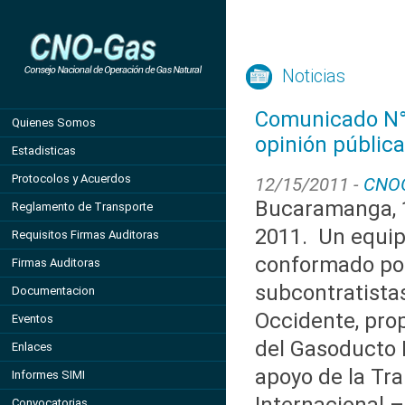
Noticias
Comunicado N°2 
Quienes Somos
opinión pública
Estadisticas
Protocolos y Acuerdos
12/15/2011 -
CNO
Bucaramanga, 
Reglamento de Transporte
2011. Un equip
Requisitos Firmas Auditoras
conformado po
Firmas Auditoras
subcontratista
Documentacion
Occidente, prop
Eventos
del Gasoducto M
Enlaces
apoyo de la Tr
Informes SIMI
Convocatorias