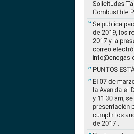
Solicitudes Ta
Combustible Po
Se publica par
de 2019, los r
2017 y la pres
correo electr
info@cnogas.
PUNTOS EST
El 07 de marzo
la Avenida el 
y 11:30 am, se 
presentación p
cumplir los au
de 2017 .