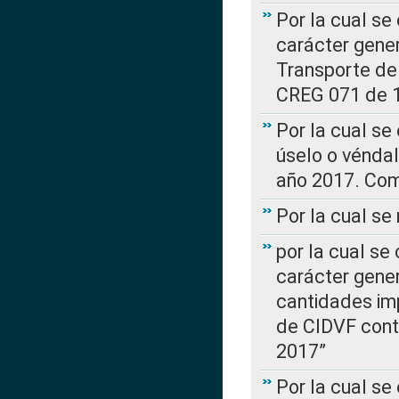
Por la cual se
carácter gener
Transporte de
CREG 071 de 1
Por la cual se
úselo o véndal
año 2017. Com
Por la cual s
por la cual se
carácter genera
cantidades imp
de CIDVF conte
2017”
Por la cual se