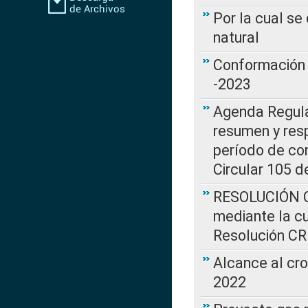
Por la cual s
natural
Conformación 
-2023
Agenda Regulat
resumen y resp
período de co
Circular 105 d
RESOLUCIÓN CR
mediante la cu
Resolución C
Alcance al cr
2022