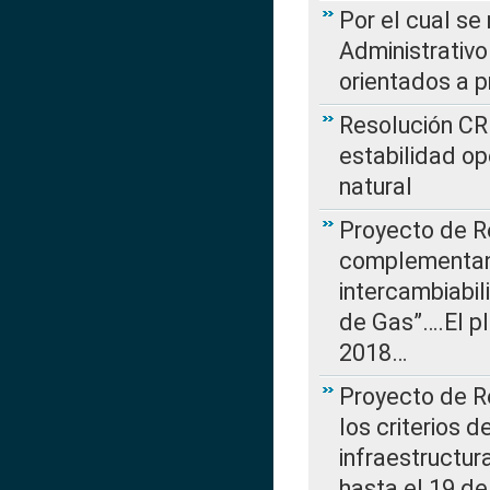
Por el cual se
Administrativo
orientados a p
Resolución CR
estabilidad op
natural
Proyecto de R
complementan 
intercambiabi
de Gas”….El p
2018…
Proyecto de R
los criterios d
infraestructur
hasta el 19 de