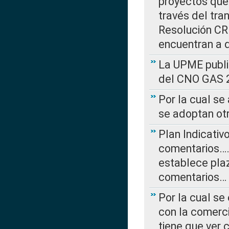
proyectos que 
través del tra
Resolución CRE
encuentran a 
La UPME public
del CNO GAS 2
Por la cual se
se adoptan ot
Plan Indicativ
comentarios….
establece plaz
comentarios…
Por la cual se
con la comerci
tiene que ver 