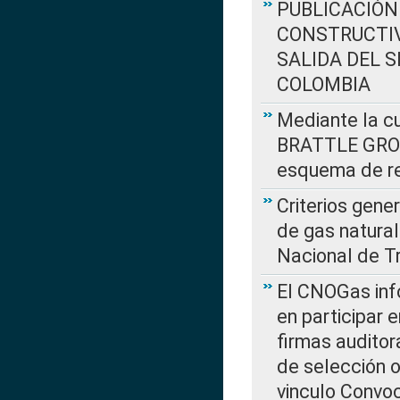
PUBLICACIÓN
CONSTRUCTIV
SALIDA DEL 
COLOMBIA
Mediante la cu
BRATTLE GROUP
esquema de re
Criterios gene
de gas natura
Nacional de T
El CNOGas info
en participar 
firmas auditor
de selección o
vinculo Convo