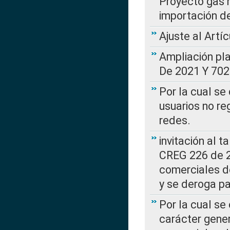
Proyecto gas n
importación d
Ajuste al Artí
Ampliación pl
De 2021 Y 702
Por la cual se
usuarios no re
redes.
invitación al t
CREG 226 de 2
comerciales d
y se deroga p
Por la cual se
carácter gener