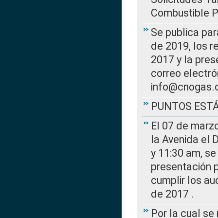
Combustible Po
Se publica par
de 2019, los r
2017 y la pres
correo electr
info@cnogas.
PUNTOS EST
El 07 de marzo
la Avenida el 
y 11:30 am, se 
presentación p
cumplir los au
de 2017 .
Por la cual s