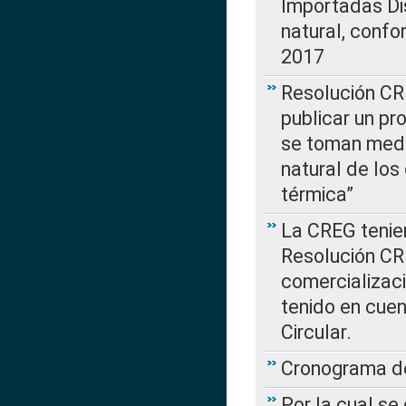
Importadas Di
natural, confo
2017
Resolución CR
publicar un pr
se toman medi
natural de los
térmica”
La CREG tenien
Resolución CR
comercializaci
tenido en cuen
Circular.
Cronograma de
Por la cual se