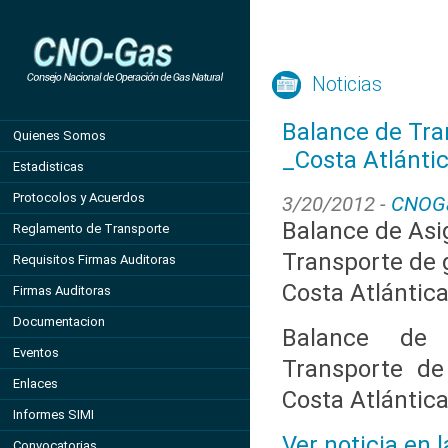
Noticias
Balance de Tra
Quienes Somos
_Costa Atlánti
Estadisticas
Protocolos y Acuerdos
3/20/2012 -
CNOG
Balance de Asi
Reglamento de Transporte
Transporte de g
Requisitos Firmas Auditoras
Costa Atlántic
Firmas Auditoras
Documentacion
Balance de 
Eventos
Transporte de
Enlaces
Costa Atlántic
Informes SIMI
Ver noticia en 
Convocatorias