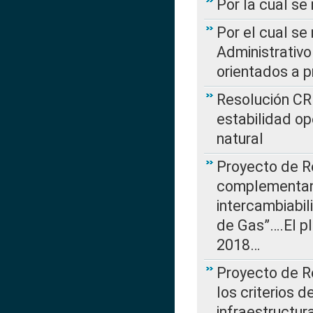
Por la cual se
Por el cual se
Administrativo
orientados a p
Resolución CR
estabilidad op
natural
Proyecto de R
complementan 
intercambiabi
de Gas”….El p
2018…
Proyecto de R
los criterios d
infraestructur