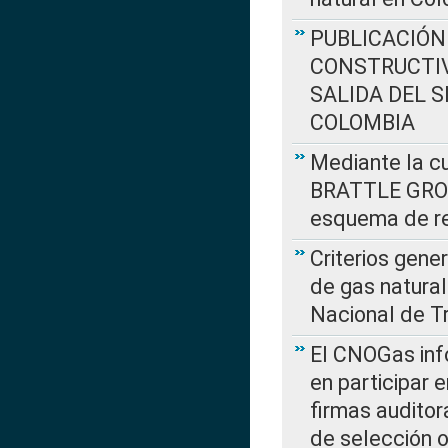
PUBLICACIÓN
CONSTRUCTIV
SALIDA DEL 
COLOMBIA
Mediante la cu
BRATTLE GROUP
esquema de re
Criterios gene
de gas natura
Nacional de T
El CNOGas info
en participar 
firmas auditor
de selección o