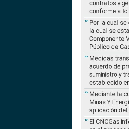
contratos vige
conforme a lo
Por la cual se
la cual se est
Componente Var
Público de Ga
Medidas transi
acuerdo de pre
suministro y t
establecido e
Mediante la cu
Minas Y Energ
aplicación del
El CNOGas info