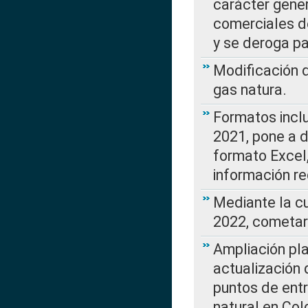
carácter gener
comerciales d
y se deroga p
Modificación 
gas natura.
Formatos incl
2021, pone a d
formato Excel,
información re
Mediante la c
2022, cometar
Ampliación pla
actualización 
puntos de entr
natural en Co