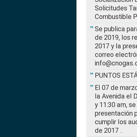
Solicitudes Ta
Combustible Po
Se publica par
de 2019, los r
2017 y la pres
correo electr
info@cnogas.
PUNTOS EST
El 07 de marzo
la Avenida el 
y 11:30 am, se 
presentación p
cumplir los au
de 2017 .