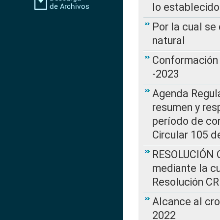
lo establecid
Por la cual s
natural
Conformación 
-2023
Agenda Regulat
resumen y resp
período de co
Circular 105 d
RESOLUCIÓN CR
mediante la cu
Resolución C
Alcance al cr
2022