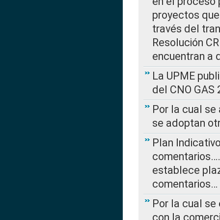
en el proceso 
proyectos que 
través del tra
Resolución CRE
encuentran a 
La UPME public
del CNO GAS 2
Por la cual se
se adoptan ot
Plan Indicativ
comentarios….
establece plaz
comentarios…
Por la cual se
con la comerci