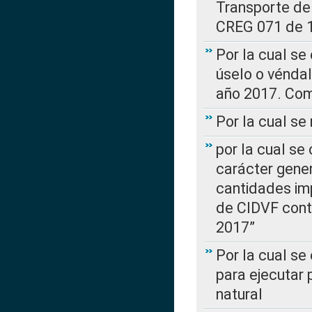
Transporte de
CREG 071 de 1
Por la cual se
úselo o véndal
año 2017. Com
Por la cual s
por la cual se
carácter genera
cantidades imp
de CIDVF conte
2017”
Por la cual se
para ejecutar
natural