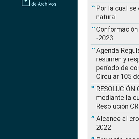
Por la cual s
natural
Conformación 
-2023
Agenda Regulat
resumen y resp
período de co
Circular 105 d
RESOLUCIÓN CR
mediante la cu
Resolución C
Alcance al cr
2022