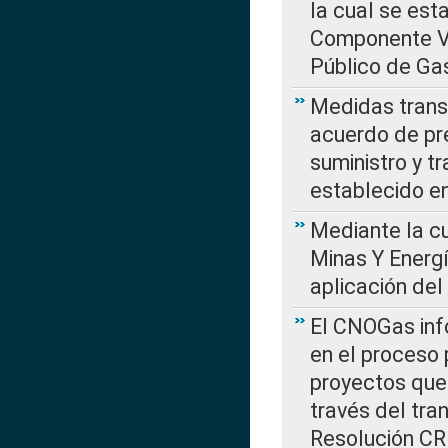
la cual se est
Componente Var
Público de Ga
Medidas transi
acuerdo de pre
suministro y t
establecido e
Mediante la cu
Minas Y Energ
aplicación del
El CNOGas info
en el proceso 
proyectos que 
través del tra
Resolución CRE