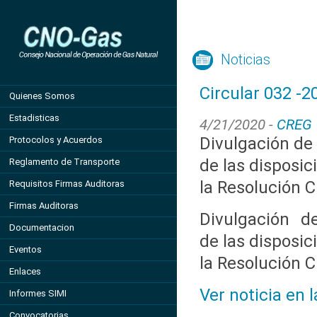
Noticias
Circular 032 -2
Quienes Somos
Estadisticas
4/21/2020 -
CREG
Divulgación de
Protocolos y Acuerdos
de las disposi
Reglamento de Transporte
la Resolución 
Requisitos Firmas Auditoras
Firmas Auditoras
Divulgación d
Documentacion
de las disposi
Eventos
la Resolución 
Enlaces
Ver noticia en 
Informes SIMI
Convocatorias