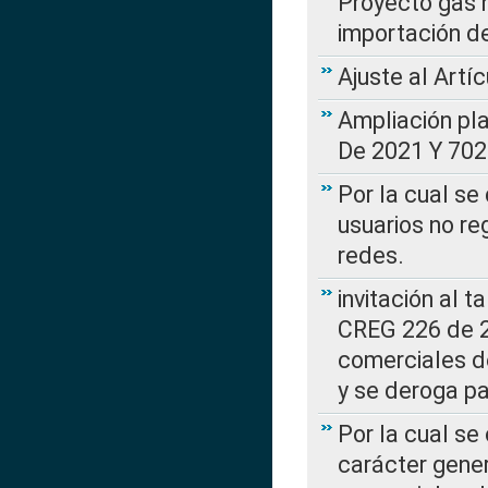
Proyecto gas n
importación d
Ajuste al Artí
Ampliación pl
De 2021 Y 702
Por la cual se
usuarios no re
redes.
invitación al t
CREG 226 de 2
comerciales d
y se deroga p
Por la cual se
carácter gener