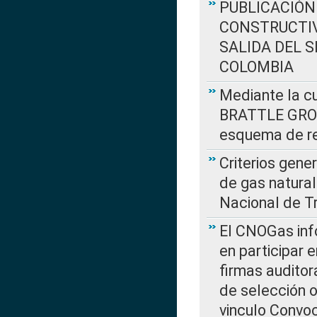
PUBLICACIÓN
CONSTRUCTIV
SALIDA DEL 
COLOMBIA
Mediante la cu
BRATTLE GROUP
esquema de re
Criterios gene
de gas natura
Nacional de T
El CNOGas info
en participar 
firmas auditor
de selección o
vinculo Convo