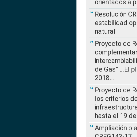
orientados a p
Resolución CR
estabilidad op
natural
Proyecto de R
complementan 
intercambiabi
de Gas”….El p
2018…
Proyecto de R
los criterios d
infraestructur
hasta el 19 de
Ampliación pl
CREG143-17