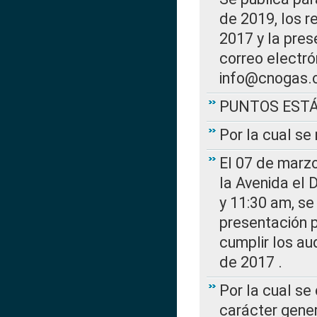
de 2019, los r
2017 y la pres
correo electr
info@cnogas.
PUNTOS EST
Por la cual s
El 07 de marzo
la Avenida el 
y 11:30 am, se 
presentación p
cumplir los au
de 2017 .
Por la cual se
carácter gener