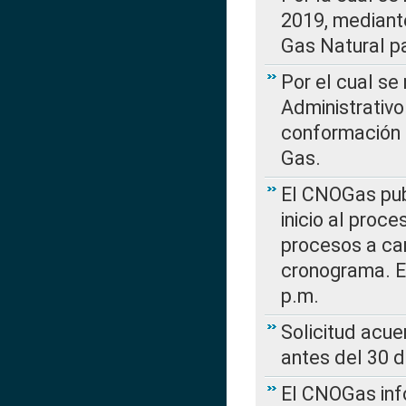
2019, mediante
Gas Natural pa
Por el cual se
Administrativo
conformación 
Gas.
El CNOGas publ
inicio al proce
procesos a car
cronograma. E
p.m.
Solicitud acue
antes del 30 
El CNOGas info