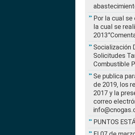
abastecimient
Por la cual se
la cual se rea
2013”Comentar
Socialización 
Solicitudes Ta
Combustible Po
Se publica par
de 2019, los r
2017 y la pres
correo electr
info@cnogas.
PUNTOS EST
El 07 de marzo