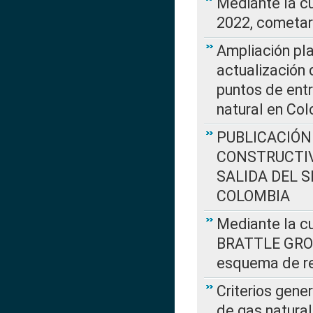
Mediante la c
2022, cometar
Ampliación pla
actualización 
puntos de entr
natural en Co
PUBLICACIÓN
CONSTRUCTIV
SALIDA DEL 
COLOMBIA
Mediante la cu
BRATTLE GROUP
esquema de re
Criterios gene
de gas natura