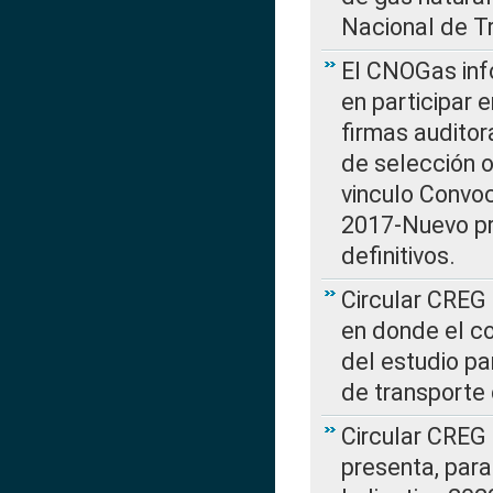
Nacional de T
El CNOGas info
en participar 
firmas auditor
de selección o
vinculo Convo
2017-Nuevo pr
definitivos.
Circular CREG 
en donde el co
del estudio p
de transporte 
Circular CREG
presenta, para