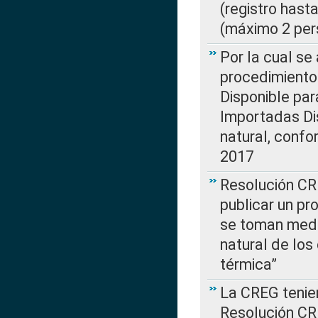
(registro hast
(máximo 2 per
Por la cual s
procedimiento
Disponible par
Importadas Di
natural, confo
2017
Resolución CR
publicar un pr
se toman medi
natural de los
térmica”
La CREG tenien
Resolución CR