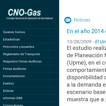
Noticias
En el año 2014 
Quienes Somos
Estadisticas
10/28/2009 -
El Un
El estudio real
Protocolos y Acuerdos
de Planeación 
Reglamento de Transporte
(Upme), en el c
Requisitos Firmas Auditoras
comportamient
Firmas Auditoras
disponibilidad
Documentacion
a la demanda e
Eventos
escenario base
Enlaces
muestra que a p
Informes SIMI
Convocatorias