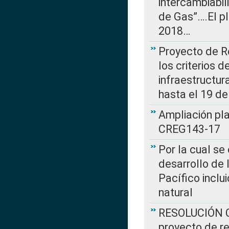
intercambiabi
de Gas”….El p
2018…
Proyecto de R
los criterios d
infraestructur
hasta el 19 de
Ampliación pl
CREG143-17
Por la cual se
desarrollo de 
Pacífico inclu
natural
RESOLUCIÓN CR
proyecto de re