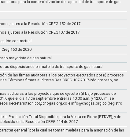
transitoria para la comercialización de capacidad de transporte de gas
n unos ajustes a la Resolución CREG 152 de 2017
n unos ajustes a la Resolución CREG107 de 2017
estión contractual
n Creg 160 de 2020
rcado mayorista de gas natural
n otras disposiciones en materia de transporte de gas natural
ción de las firmas auditoras a los proyectos ejecutados por (i) procesos
torias Términos firmas auditoras Res CREG 107-2017-2do proceso, se
rmas auditoras a los proyectos que se ejecuten (i) bajo procesos de
17, que el día 17 de septiembre entre las 10:00 a.m. y 12:00 m. se
correos secretariotecnico@cnogas.org.co e info@cnogas.org.co (registro
e la Producción Total Disponible para la Venta en Firme (PTDVF), y de
stablecido en la Resolución CREG 114 de 2017
arácter general “por la cual se toman medidas para la asignación de las