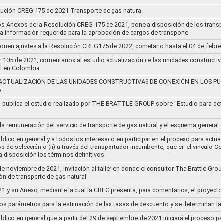
lución CREG 175 de 2021-Transporte de gas natura.
os Anexos de la Resolución CREG 175 de 2021, pone a disposición de los transp
 la información requerida para la aprobación de cargos de transporte
ponen ajustes a la Resolución CREG175 de 2022, cometario hasta el 04 de febr
r 105 de 2021, comentarios al estudio actualización de las unidades constructi
al en Colombia
ACTUALIZACIÓN DE LAS UNIDADES CONSTRUCTIVAS DE CONEXIÓN EN LOS PU
A
G publica el estudio realizado por THE BRATTLE GROUP sobre "Estudio para d
 la remuneración del servicio de transporte de gas natural y el esquema genera
lico en general y a todos los interesado en participar en el proceso para actual
sos de selección o (ii) a través del transportador incumbente, que en el vincu
 disposición los términos definitivos.
de noviembre de 2021, invitación al taller en donde el consultor The Brattle Gr
n de transporte de gas natural
21 y su Anexo, mediante la cual la CREG presenta, para comentarios, el proyect
nos parámetros para la estimación de las tasas de descuento y se determinan la
lico en general que a partir del 29 de septiembre de 2021 iniciará el proceso pa