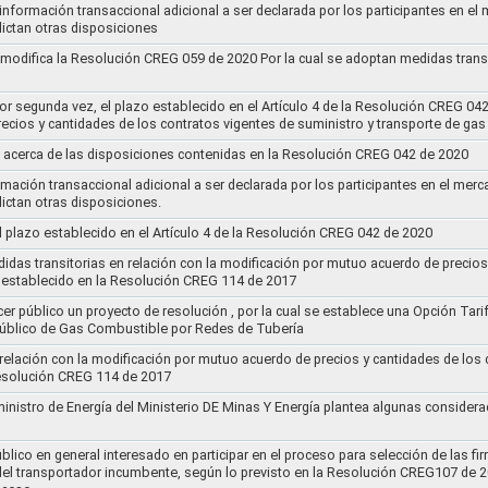
 información transaccional adicional a ser declarada por los participantes en el
ictan otras disposiciones
y modifica la Resolución CREG 059 de 2020 Por la cual se adoptan medidas transi
por segunda vez, el plazo establecido en el Artículo 4 de la Resolución CREG 04
ecios y cantidades de los contratos vigentes de suministro y transporte de ga
 acerca de las disposiciones contenidas en la Resolución CREG 042 de 2020
rmación transaccional adicional a ser declarada por los participantes en el mer
ictan otras disposiciones.
el plazo establecido en el Artículo 4 de la Resolución CREG 042 de 2020
idas transitorias en relación con la modificación por mutuo acuerdo de precios
 establecido en la Resolución CREG 114 de 2017
cer público un proyecto de resolución , por la cual se establece una Opción Tar
 Público de Gas Combustible por Redes de Tubería
 relación con la modificación por mutuo acuerdo de precios y cantidades de los
Resolución CREG 114 de 2017
ministro de Energía del Ministerio DE Minas Y Energía plantea algunas considera
lico en general interesado en participar en el proceso para selección de las fi
s del transportador incumbente, según lo previsto en la Resolución CREG107 de 2