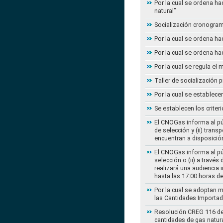
Por la cual se ordena ha
natural”
Socialización cronogram
Por la cual se ordena ha
Por la cual se ordena ha
Por la cual se regula e
Taller de socialización
Por la cual se establec
Se establecen los criter
El CNOGas informa al púb
de selección y (ii) tra
encuentran a disposición
El CNOGas informa al púb
selección o (ii) a travé
realizará una audiencia 
hasta las 17:00 horas d
Por la cual se adoptan 
las Cantidades Importad
Resolución CREG 116 de 2
cantidades de gas natur