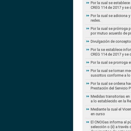
Por la cual se establece
CREG 114 de 2017 y se d
Por la cual se adiciona 
redes.
Por la cual se prórroga 
por mutuo acuerdo de pr
Divulgación de concepto
Por la se establece info
CREG 114 de 2017 y se d
Por la cual se prorroga 
Por la cual se toman med
suscritos conforme a lo
Por la cual se ordena ha
Prestación del Servicio
Medidas transitorias en
a lo establecido en la 
Mediante la cual el Vice
en curso
El CNOGas informa al púb
selección o (ii) a travé