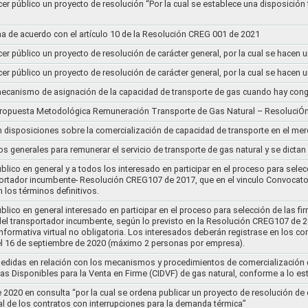
cer público un proyecto de resolución “Por la cual se establece una disposición 
a de acuerdo con el artículo 10 de la Resolución CREG 001 de 2021
cer público un proyecto de resolución de carácter general, por la cual se hace
cer público un proyecto de resolución de carácter general, por la cual se hace
l mecanismo de asignación de la capacidad de transporte de gas cuando hay cong
 propuesta Metodológica Remuneración Transporte de Gas Natural – ResoluciÓ
en disposiciones sobre la comercialización de capacidad de transporte en el me
ios generales para remunerar el servicio de transporte de gas natural y se dicta
lico en general y a todos los interesado en participar en el proceso para selec
nsportador incumbente- Resolución CREG107 de 2017, que en el vinculo Convoca
 los términos definitivos.
lico en general interesado en participar en el proceso para selección de las fi
s del transportador incumbente, según lo previsto en la Resolución CREG107 de 20
informativa virtual no obligatoria. Los interesados deberán registrase en los 
el 16 de septiembre de 2020 (máximo 2 personas por empresa).
medidas en relación con los mecanismos y procedimientos de comercialización d
as Disponibles para la Venta en Firme (CIDVF) de gas natural, conforme a lo e
020 en consulta “por la cual se ordena publicar un proyecto de resolución de c
al de los contratos con interrupciones para la demanda térmica”