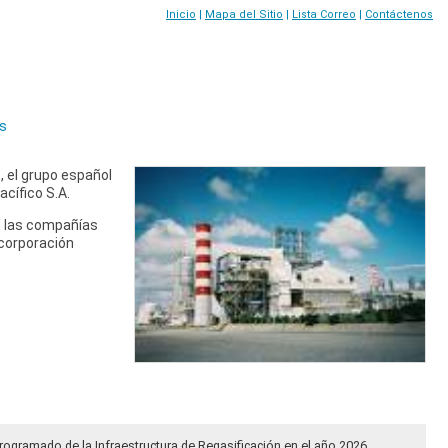
Inicio
|
Mapa del Sitio
|
Lista Correo
|
Contáctenos
os
, el grupo español
acífico S.A.
n las compañías
 corporación
rogramado de la Infraestructura de Regasificación en el año 2026