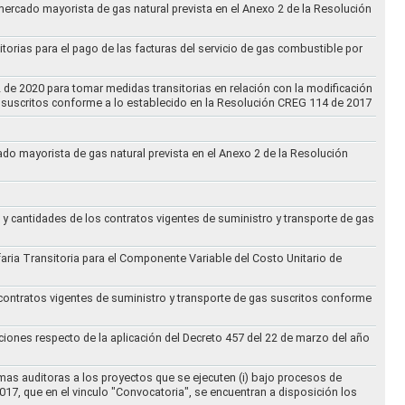
 mercado mayorista de gas natural prevista en el Anexo 2 de la Resolución
torias para el pago de las facturas del servicio de gas combustible por
2 de 2020 para tomar medidas transitorias en relación con la modificación
s suscritos conforme a lo establecido en la Resolución CREG 114 de 2017
cado mayorista de gas natural prevista en el Anexo 2 de la Resolución
 y cantidades de los contratos vigentes de suministro y transporte de gas
ifaria Transitoria para el Componente Variable del Costo Unitario de
 contratos vigentes de suministro y transporte de gas suscritos conforme
ciones respecto de la aplicación del Decreto 457 del 22 de marzo del año
rmas auditoras a los proyectos que se ejecuten (i) bajo procesos de
017, que en el vinculo "Convocatoria", se encuentran a disposición los