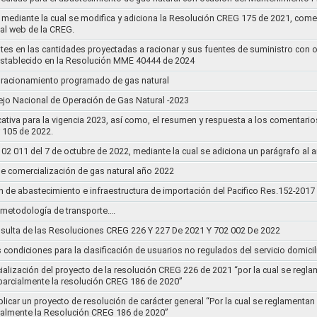
mediante la cual se modifica y adiciona la Resolución CREG 175 de 2021, comentar
tal web de la CREG.
stes en las cantidades proyectadas a racionar y sus fuentes de suministro con 
establecido en la Resolución MME 40444 de 2024
un racionamiento programado de gas natural
jo Nacional de Operación de Gas Natural -2023
ativa para la vigencia 2023, así como, el resumen y respuesta a los comentario
r 105 de 2022.
011 del 7 de octubre de 2022, mediante la cual se adiciona un parágrafo al a
e comercialización de gas natural año 2022
n de abastecimiento e infraestructura de importación del Pacifico Res.152-2017
la metodología de transporte….
sulta de las Resoluciones CREG 226 Y 227 De 2021 Y 702 002 De 2022
s condiciones para la clasificación de usuarios no regulados del servicio domicil
socialización del proyecto de la resolución CREG 226 de 2021 “por la cual se r
 parcialmente la resolución CREG 186 de 2020”
blicar un proyecto de resolución de carácter general “Por la cual se reglament
cialmente la Resolución CREG 186 de 2020”