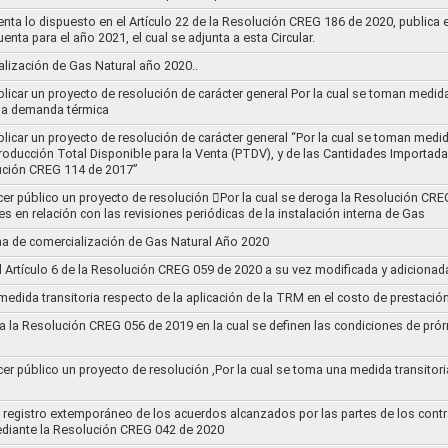
nta lo dispuesto en el Artículo 22 de la Resolución CREG 186 de 2020, publica
uenta para el año 2021, el cual se adjunta a esta Circular.
ización de Gas Natural año 2020..
blicar un proyecto de resolución de carácter general Por la cual se toman medid
 la demanda térmica
ublicar un proyecto de resolución de carácter general “Por la cual se toman me
roducción Total Disponible para la Venta (PTDV), y de las Cantidades Importada
ución CREG 114 de 2017”
acer público un proyecto de resolución 􀂴Por la cual se deroga la Resolución C
es en relación con las revisiones periódicas de la instalación interna de Gas
a de comercialización de Gas Natural Año 2020
el Artículo 6 de la Resolución CREG 059 de 2020 a su vez modificada y adiciona
medida transitoria respecto de la aplicación de la TRM en el costo de prestació
a la Resolución CREG 056 de 2019 en la cual se definen las condiciones de prórr
cer público un proyecto de resolución ,Por la cual se toma una medida transitori
el registro extemporáneo de los acuerdos alcanzados por las partes de los cont
ediante la Resolución CREG 042 de 2020