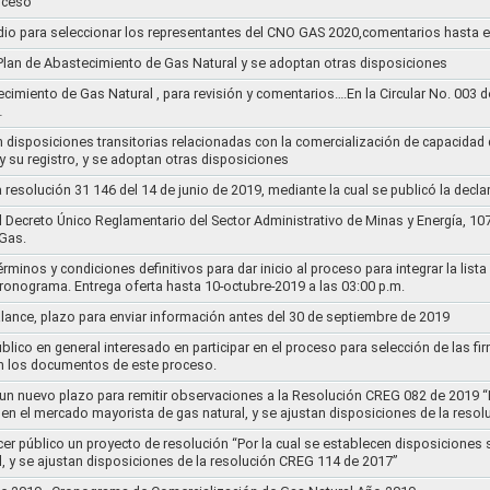
oceso
dio para seleccionar los representantes del CNO GAS 2020,comentarios hasta e
l Plan de Abastecimiento de Gas Natural y se adoptan otras disposiciones
ecimiento de Gas Natural , para revisión y comentarios….En la Circular No. 003
…
n disposiciones transitorias relacionadas con la comercialización de capacidad d
y su registro, y se adoptan otras disposiciones
la resolución 31 146 del 14 de junio de 2019, mediante la cual se publicó la decl
el Decreto Único Reglamentario del Sector Administrativo de Minas y Energía, 1
Gas.
rminos y condiciones definitivos para dar inicio al proceso para integrar la lis
cronograma. Entrega oferta hasta 10-octubre-2019 a las 03:00 p.m.
alance, plazo para enviar información antes del 30 de septiembre de 2019
lico en general interesado en participar en el proceso para selección de las fi
n los documentos de este proceso.
e un nuevo plazo para remitir observaciones a la Resolución CREG 082 de 2019 “
 en el mercado mayorista de gas natural, y se ajustan disposiciones de la reso
cer público un proyecto de resolución “Por la cual se establecen disposiciones
l, y se ajustan disposiciones de la resolución CREG 114 de 2017”