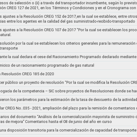
cesos de selección o (ii) a través del transportador incumbente, según lo previs
ución CREG 127 de 2021, en los Términos y Condiciones y en el Cronograma con 
s ajustes a la Resolución CREG 152 de 2017,en la cual se establece, entre otros
ias entre los agentes en la calidad del gas suministrado-recibido-transportado
s ajustes a la Resolución CREG 107 de 2017 “Por la cual se establecen los pro
atural.
Resolución por la cual se establecen los criterios generales para la remuneración
 transporte
nte la cual declara el cese del Racionamiento Programado declarado mediante
l inicico de un racionamiento programado de gas natural
 la Resolución CREG 185 de 2020
cer público un proyecto de resolución “Por la cual se modifica la Resolución C
bogacía de la competencia – SIC sobre proyectos de Resoluciones donde se h
nieron los parámetros para la estimación de la tasa de descuento de la actividad
lar CREG No..035 - 2021, ampliación del plazo para la remisión de comentarios d
arios del documento “Análisis de la comercialización mayorista de suministro 
vas de mejora” Comentarios hasta el 08 de junio del año en curso
 una disposición transitoria para la comercialización de capacidad de transporte