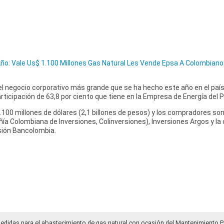
ño: Vale Us$ 1.100 Millones Gas Natural Les Vende Epsa A Colombian
 el negocio corporativo más grande que se ha hecho este año en el país
ticipación de 63,8 por ciento que tiene en la Empresa de Energía del P
.100 millones de dólares (2,1 billones de pesos) y los compradores so
añía Colombiana de Inversiones, Colinversiones), Inversiones Argos y la
sión Bancolombia.
medidas para el abastecimiento de gas natural con ocasión del Mantenimiento P