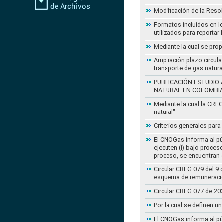
Modificación de la Reso
Formatos incluidos en l
utilizados para reportar
Mediante la cual se pro
Ampliación plazo circula
transporte de gas natur
PUBLICACIÓN ESTUDIO 
NATURAL EN COLOMBI
Mediante la cual la CRE
natural"
Criterios generales para
El CNOGas informa al púb
ejecuten (i) bajo proce
proceso, se encuentran a
Circular CREG 079 del 9 
esquema de remuneració
Circular CREG 077 de 20
Por la cual se definen u
El CNOGas informa al púb