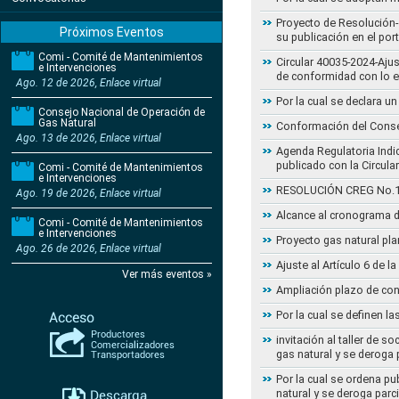
Proyecto de Resolución- 
Próximos Eventos
su publicación en el por
Comi - Comité de Mantenimientos
Circular 40035-2024-Aju
e Intervenciones
de conformidad con lo 
Ago. 12 de 2026, Enlace virtual
Por la cual se declara 
Consejo Nacional de Operación de
Gas Natural
Conformación del Conse
Ago. 13 de 2026, Enlace virtual
Agenda Regulatoria Indic
publicado con la Circula
Comi - Comité de Mantenimientos
e Intervenciones
RESOLUCIÓN CREG No.102 
Ago. 19 de 2026, Enlace virtual
Alcance al cronograma d
Comi - Comité de Mantenimientos
e Intervenciones
Proyecto gas natural pla
Ago. 26 de 2026, Enlace virtual
Ajuste al Artículo 6 de 
Ver más eventos »
Ampliación plazo de con
Por la cual se definen la
invitación al taller de 
gas natural y se deroga
Por la cual se ordena pu
natural y se deroga par