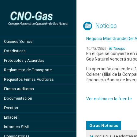
Noticias
Negocio Más Grande Del A
Quienes Somos
10/18/2009 -
El Tiempo
Estadisticas
En el que se convierte en
Gas Natural venderá su par
Protocolos y Acuerdos
La operación asciende a 1
Reglamento de Transporte
Colener (filial de la Comp
Requisitos Firmas Auditoras
financiera Banca de Inver
Firmas Auditoras
Documentacion
Ver noticia en la fuente
Eventos
Enlaces
Otras Noticias
Informes SIMI
Convocatorias
Por la cual se adoptan 