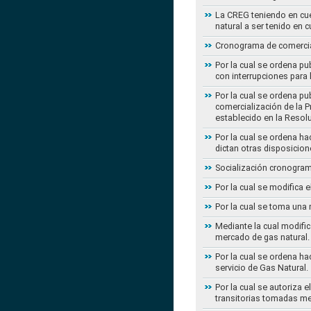
La CREG teniendo en cue
natural a ser tenido en c
Cronograma de comercial
Por la cual se ordena pu
con interrupciones para
Por la cual se ordena p
comercialización de la P
establecido en la Resol
Por la cual se ordena h
dictan otras disposicion
Socialización cronogram
Por la cual se modifica 
Por la cual se toma una 
Mediante la cual modific
mercado de gas natural.
Por la cual se ordena ha
servicio de Gas Natural.
Por la cual se autoriza 
transitorias tomadas m