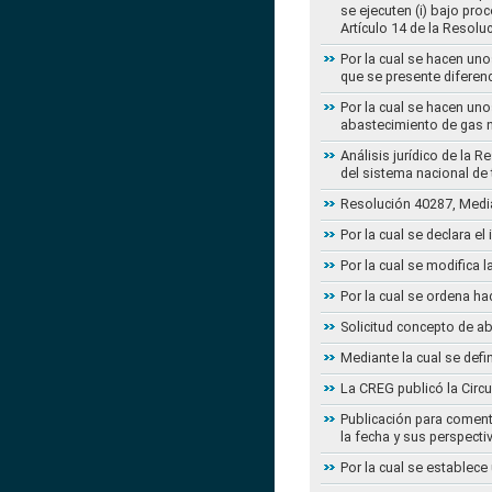
se ejecuten (i) bajo pro
Artículo 14 de la Resol
Por la cual se hacen uno
que se presente diferenc
Por la cual se hacen uno
abastecimiento de gas n
Análisis jurídico de la 
del sistema nacional de
Resolución 40287, Media
Por la cual se declara e
Por la cual se modifica
Por la cual se ordena ha
Solicitud concepto de a
Mediante la cual se defi
La CREG publicó la Circu
Publicación para coment
la fecha y sus perspecti
Por la cual se establece