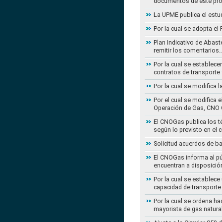
documentos de este pr
La UPME publica el estu
Por la cual se adopta e
Plan Indicativo de Abast
remitir los comentarios
Por la cual se establece
contratos de transporte 
Por la cual se modifica 
Por el cual se modifica 
Operación de Gas, CNO 
El CNOGas publica los té
según lo previsto en el 
Solicitud acuerdos de b
El CNOGas informa al púb
encuentran a disposició
Por la cual se establec
capacidad de transporte
Por la cual se ordena ha
mayorista de gas natura