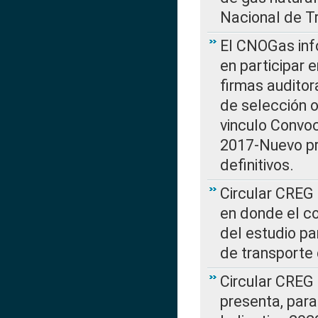
Nacional de T
El CNOGas info
en participar 
firmas auditor
de selección o
vinculo Convo
2017-Nuevo pr
definitivos.
Circular CREG 
en donde el co
del estudio p
de transporte 
Circular CREG
presenta, para