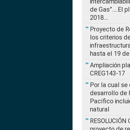
intercambiabi
de Gas”….El p
2018…
Proyecto de R
los criterios d
infraestructur
hasta el 19 de
Ampliación pl
CREG143-17
Por la cual se
desarrollo de 
Pacífico inclu
natural
RESOLUCIÓN CR
proyecto de re