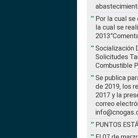
abastecimient
Por la cual se
la cual se rea
2013”Comentar
Socialización 
Solicitudes Ta
Combustible Po
Se publica par
de 2019, los r
2017 y la pres
correo electr
info@cnogas.
PUNTOS EST
El 07 de marzo