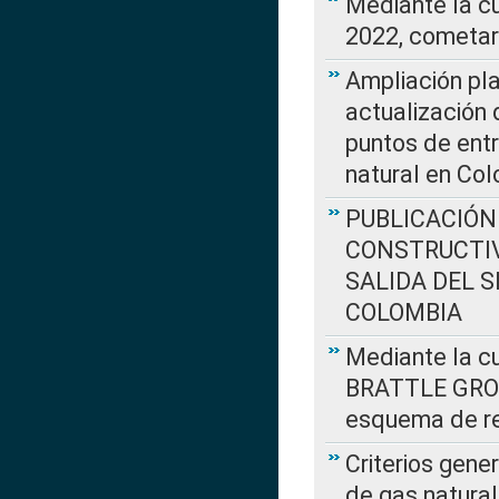
Mediante la c
2022, cometar
Ampliación pla
actualización 
puntos de entr
natural en Co
PUBLICACIÓN
CONSTRUCTIV
SALIDA DEL 
COLOMBIA
Mediante la cu
BRATTLE GROUP
esquema de re
Criterios gene
de gas natura