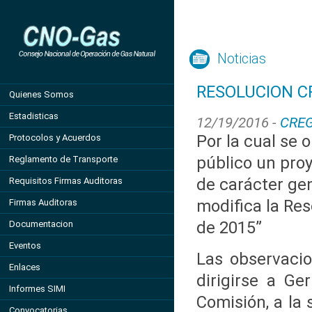
Noticias
RESOLUCION CR
Quienes Somos
Estadisticas
12/19/2016 -
CRE
Por la cual se 
Protocolos y Acuerdos
público un pro
Reglamento de Transporte
de carácter gen
Requisitos Firmas Auditoras
modifica la Re
Firmas Auditoras
de 2015”
Documentacion
Eventos
Las observacio
Enlaces
dirigirse a Ge
Informes SIMI
Comisión, a la 
Convocatorias