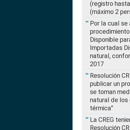
(registro hast
(máximo 2 per
Por la cual s
procedimiento
Disponible par
Importadas Di
natural, confo
2017
Resolución CR
publicar un pr
se toman medi
natural de los
térmica”
La CREG tenien
Resolución CR