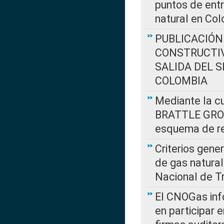
puntos de entr
natural en Co
PUBLICACIÓN
CONSTRUCTIV
SALIDA DEL 
COLOMBIA
Mediante la cu
BRATTLE GROUP
esquema de re
Criterios gene
de gas natura
Nacional de T
El CNOGas info
en participar 