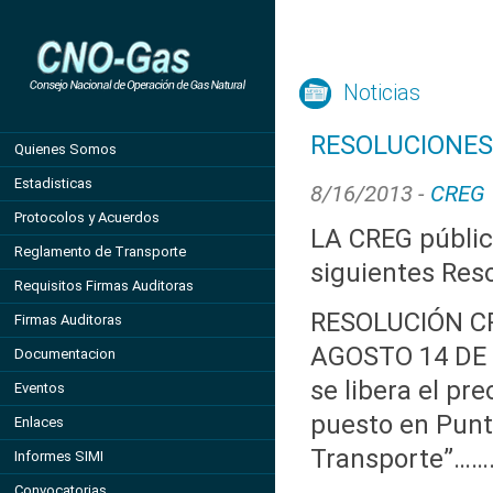
Noticias
RESOLUCIONES 
Quienes Somos
Estadisticas
8/16/2013 -
CREG
Protocolos y Acuerdos
LA CREG públic
Reglamento de Transporte
siguientes Res
Requisitos Firmas Auditoras
RESOLUCIÓN CR
Firmas Auditoras
AGOSTO 14 DE 2
Documentacion
se libera el pre
Eventos
puesto en Punt
Enlaces
Transporte”…….
Informes SIMI
Convocatorias