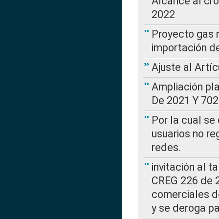
Alcance al cr
2022
Proyecto gas n
importación d
Ajuste al Artí
Ampliación pl
De 2021 Y 702
Por la cual se
usuarios no re
redes.
invitación al t
CREG 226 de 2
comerciales d
y se deroga p