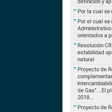
definición y a
Por la cual se
Por el cual se
Administrativo
orientados a p
Resolución CR
estabilidad op
natural
Proyecto de R
complementan 
intercambiabi
de Gas”….El p
2018…
Proyecto de R