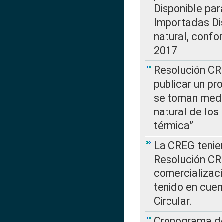
Disponible par
Importadas Di
natural, confo
2017
Resolución CR
publicar un pr
se toman medi
natural de los
térmica”
La CREG tenien
Resolución CR
comercializaci
tenido en cuen
Circular.
Cronograma de