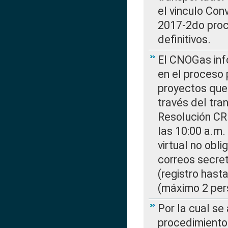
el vinculo Co
2017-2do proce
definitivos.
El CNOGas info
en el proceso 
proyectos que 
través del tra
Resolución CR
las 10:00 a.m.
virtual no obl
correos secre
(registro hast
(máximo 2 per
Por la cual s
procedimiento