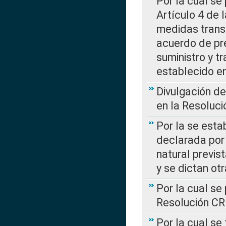
Por la cual se
Artículo 4 de
medidas transi
acuerdo de pre
suministro y t
establecido e
Divulgación d
en la Resoluc
Por la se esta
declarada por 
natural previs
y se dictan ot
Por la cual se
Resolución C
Por la cual se