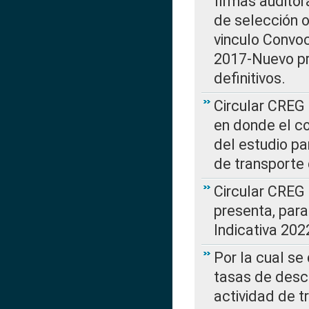
firmas auditor
de selección o
vinculo Convo
2017-Nuevo pr
definitivos.
Circular CREG 
en donde el co
del estudio p
de transporte 
Circular CREG
presenta, para
Indicativa 202
Por la cual se
tasas de desc
actividad de t