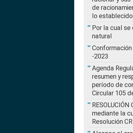
de racionamie
lo establecid
Por la cual s
natural
Conformación 
-2023
Agenda Regulat
resumen y resp
período de co
Circular 105 d
RESOLUCIÓN CR
mediante la cu
Resolución C