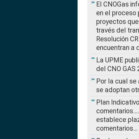
El CNOGas info
en el proceso 
proyectos que 
través del tra
Resolución CRE
encuentran a 
La UPME public
del CNO GAS 2
Por la cual se
se adoptan ot
Plan Indicativ
comentarios….
establece plaz
comentarios…