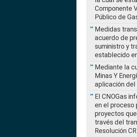
Componente Var
Público de Ga
Medidas transi
acuerdo de pre
suministro y t
establecido e
Mediante la cu
Minas Y Energ
aplicación del
El CNOGas info
en el proceso 
proyectos que 
través del tra
Resolución CRE