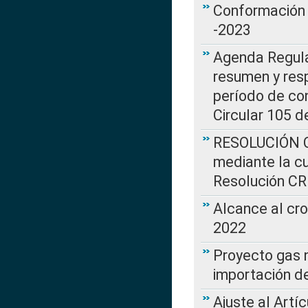
Conformación 
-2023
Agenda Regulat
resumen y resp
período de co
Circular 105 d
RESOLUCIÓN CR
mediante la cu
Resolución C
Alcance al cr
2022
Proyecto gas n
importación d
Ajuste al Artí