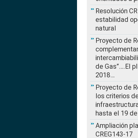
Resolución CR
estabilidad op
natural
Proyecto de R
complementan 
intercambiabi
de Gas”….El p
2018…
Proyecto de R
los criterios d
infraestructur
hasta el 19 de
Ampliación pl
CREG143-17