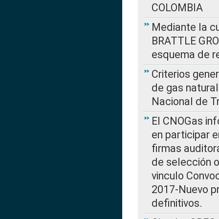
COLOMBIA
Mediante la cu
BRATTLE GROUP
esquema de re
Criterios gene
de gas natura
Nacional de T
El CNOGas info
en participar 
firmas auditor
de selección o
vinculo Convo
2017-Nuevo pr
definitivos.