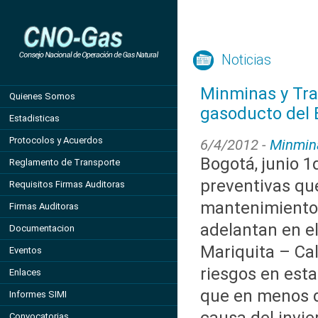
Noticias
Minminas y Tra
Quienes Somos
gasoducto del 
Estadisticas
Protocolos y Acuerdos
6/4/2012 -
Minmin
Bogotá, junio 
Reglamento de Transporte
preventivas qu
Requisitos Firmas Auditoras
mantenimiento 
Firmas Auditoras
adelantan en e
Documentacion
Mariquita – Cal
Eventos
riesgos en esta
Enlaces
que en menos 
Informes SIMI
Convocatorias