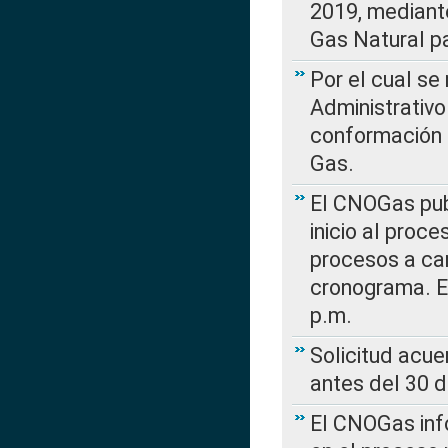
2019, mediante
Gas Natural pa
Por el cual se
Administrativo
conformación 
Gas.
El CNOGas publ
inicio al proce
procesos a car
cronograma. E
p.m.
Solicitud acue
antes del 30 
El CNOGas info