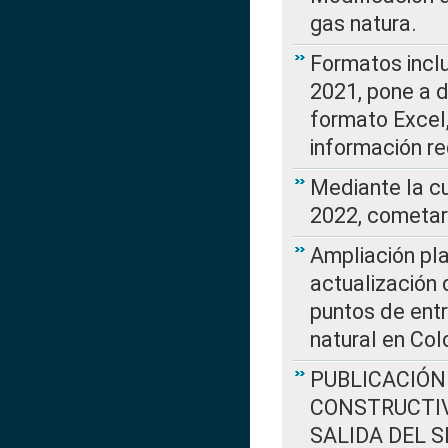
gas natura.
Formatos incl
2021, pone a d
formato Excel,
información re
Mediante la c
2022, cometar
Ampliación pla
actualización 
puntos de entr
natural en Co
PUBLICACIÓN
CONSTRUCTIV
SALIDA DEL 