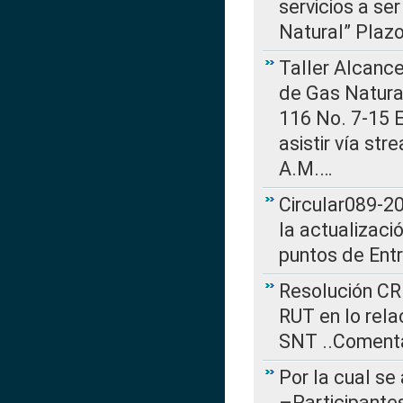
servicios a se
Natural” Plaz
Taller Alcance
de Gas Natural
116 No. 7-15 E
asistir vía st
A.M.…
Circular089-20
la actualizaci
puntos de Ent
Resolución CR
RUT en lo rel
SNT ..Comenta
Por la cual se
–Participantes