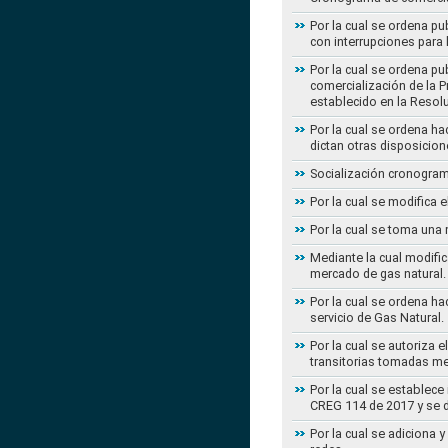
Por la cual se ordena pu
con interrupciones para
Por la cual se ordena p
comercialización de la P
establecido en la Resol
Por la cual se ordena h
dictan otras disposicion
Socialización cronogram
Por la cual se modifica 
Por la cual se toma una 
Mediante la cual modific
mercado de gas natural.
Por la cual se ordena ha
servicio de Gas Natural.
Por la cual se autoriza 
transitorias tomadas m
Por la cual se establece
CREG 114 de 2017 y se d
Por la cual se adiciona 