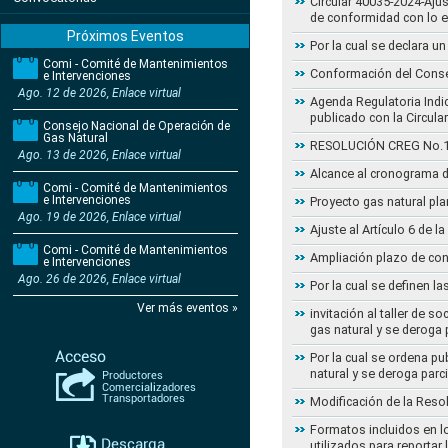
Circular 40035-2024-Aju
de conformidad con lo 
Próximos Eventos
Por la cual se declara 
Comi - Comité de Mantenimientos
Conformación del Conse
e Intervenciones
Ago. 12 de 2026, Enlace virtual
Agenda Regulatoria Indic
publicado con la Circula
Consejo Nacional de Operación de
Gas Natural
RESOLUCIÓN CREG No.102 
Ago. 13 de 2026, Enlace virtual
Alcance al cronograma d
Comi - Comité de Mantenimientos
e Intervenciones
Proyecto gas natural pla
Ago. 19 de 2026, Enlace virtual
Ajuste al Artículo 6 de 
Comi - Comité de Mantenimientos
Ampliación plazo de con
e Intervenciones
Ago. 26 de 2026, Enlace virtual
Por la cual se definen la
Ver más eventos »
invitación al taller de 
gas natural y se deroga
Por la cual se ordena pu
natural y se deroga par
Modificación de la Reso
Formatos incluidos en l
utilizados para reportar