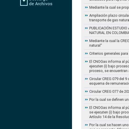
Mediante la cual se pro
Ampliación plazo circula
transporte de gas natur
PUBLICACIÓN ESTUDIO 
NATURAL EN COLOMBI
Mediante la cual la CRE
natural"
Criterios generales para
El CNOGas informa al púb
ejecuten (i) bajo proce
proceso, se encuentran a
Circular CREG 079 del 9 
esquema de remuneració
Circular CREG 077 de 20
Por la cual se definen u
El CNOGas informa al púb
se ejecuten (i) bajo pro
Artículo 14 de la Resol
Por la cual se hacen uno