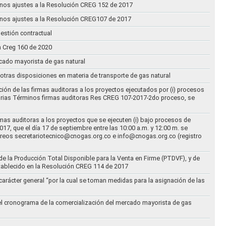
n unos ajustes a la Resolución CREG 152 de 2017
n unos ajustes a la Resolución CREG107 de 2017
estión contractual
n Creg 160 de 2020
rcado mayorista de gas natural
n otras disposiciones en materia de transporte de gas natural
ción de las firmas auditoras a los proyectos ejecutados por (i) procesos
torias Términos firmas auditoras Res CREG 107-2017-2do proceso, se
rmas auditoras a los proyectos que se ejecuten (i) bajo procesos de
17, que el día 17 de septiembre entre las 10:00 a.m. y 12:00 m. se
correos secretariotecnico@cnogas.org.co e info@cnogas.org.co (registro
e la Producción Total Disponible para la Venta en Firme (PTDVF), y de
stablecido en la Resolución CREG 114 de 2017
arácter general “por la cual se toman medidas para la asignación de las
 el cronograma de la comercialización del mercado mayorista de gas