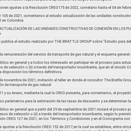
ponen ajustes a la Resolución CREG175 de 2022, cometario hasta el 04 de febr
r 105 de 2021, comentarios al estudio actualización de las unidades constructi
al en Colombia
ACTUALIZACIÓN DE LAS UNIDADES CONSTRUCTIVAS DE CONEXIÓN EN LOS PU
A
G publica el estudio realizado por THE BRATTLE GROUP sobre "Estudio para d
 la remuneración del servicio de transporte de gas natural y el esquema genera
lico en general y a todos los interesado en participar en el proceso para actual
sos de selección o (ii) a través del transportador incumbente, que en el vincu
 disposición los términos definitivos.
de noviembre de 2021, invitación al taller en donde el consultor The Brattle Gr
n de transporte de gas natural
21 y su Anexo, mediante la cual la CREG presenta, para comentarios, el proyect
nos parámetros para la estimación de las tasas de descuento y se determinan la
lico en general que a partir del 29 de septiembre de 2021 iniciará el proceso pa
cesos de selección o (ii) a través del transportador incumbente, según lo previs
ución CREG 127 de 2021, en los Términos y Condiciones y en el Cronograma con 
s ajustes a la Resolución CREG 152 de 2017,en la cual se establece, entre otros