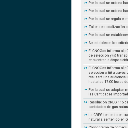
Por la cual se ordena ha
Por la cual se ordena ha
Por la cual se regula e
Taller de socialización
Por la cual se establec
Se establecen los criter
El CNOGas informa al púb
de selección y (ii) tra
encuentran a disposición
El CNOGas informa al púb
selección o (ii) a travé
realizará una audiencia 
hasta las 17:00 horas d
Por la cual se adoptan 
las Cantidades Importad
Resolución CREG 116 de 2
cantidades de gas natur
La CREG teniendo en cue
natural a ser tenido en c
Cronograma de comercial