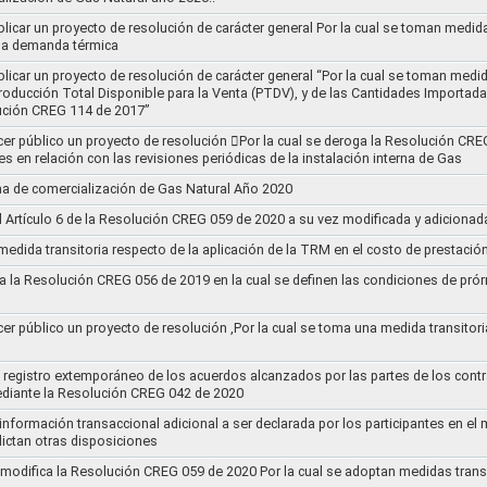
blicar un proyecto de resolución de carácter general Por la cual se toman medid
 la demanda térmica
ublicar un proyecto de resolución de carácter general “Por la cual se toman me
roducción Total Disponible para la Venta (PTDV), y de las Cantidades Importada
ución CREG 114 de 2017”
acer público un proyecto de resolución 􀂴Por la cual se deroga la Resolución C
es en relación con las revisiones periódicas de la instalación interna de Gas
a de comercialización de Gas Natural Año 2020
el Artículo 6 de la Resolución CREG 059 de 2020 a su vez modificada y adiciona
medida transitoria respecto de la aplicación de la TRM en el costo de prestació
a la Resolución CREG 056 de 2019 en la cual se definen las condiciones de prórr
cer público un proyecto de resolución ,Por la cual se toma una medida transitori
el registro extemporáneo de los acuerdos alcanzados por las partes de los cont
ediante la Resolución CREG 042 de 2020
 información transaccional adicional a ser declarada por los participantes en el
ictan otras disposiciones
y modifica la Resolución CREG 059 de 2020 Por la cual se adoptan medidas transi