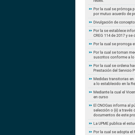
redes.
Por la cual se prórroga 
por mutuo acuerdo de pr
Divulgación de concepto
Por la se establece info
CREG 114 de 2017 y se d
Por la cual se prorroga 
Por la cual se toman med
suscritos conforme a lo
Por la cual se ordena ha
Prestación del Servicio
Medidas transitorias en
a lo establecido en la 
Mediante la cual el Vice
en curso
El CNOGas informa al púb
selección o (ii) a travé
documentos de este pr
La UPME publica el estu
Por la cual se adopta e