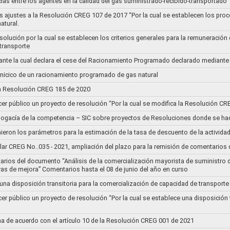
ias entre los agentes en la calidad del gas suministrado-recibido-transportado
s ajustes a la Resolución CREG 107 de 2017 “Por la cual se establecen los pro
atural.
Resolución por la cual se establecen los criterios generales para la remuneración
 transporte
nte la cual declara el cese del Racionamiento Programado declarado mediante
l inicico de un racionamiento programado de gas natural
 la Resolución CREG 185 de 2020
cer público un proyecto de resolución “Por la cual se modifica la Resolución C
bogacía de la competencia – SIC sobre proyectos de Resoluciones donde se h
nieron los parámetros para la estimación de la tasa de descuento de la actividad
lar CREG No..035 - 2021, ampliación del plazo para la remisión de comentarios d
arios del documento “Análisis de la comercialización mayorista de suministro 
vas de mejora” Comentarios hasta el 08 de junio del año en curso
 una disposición transitoria para la comercialización de capacidad de transporte
cer público un proyecto de resolución “Por la cual se establece una disposición 
a de acuerdo con el artículo 10 de la Resolución CREG 001 de 2021