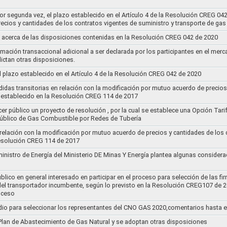
por segunda vez, el plazo establecido en el Artículo 4 de la Resolución CREG 04
ecios y cantidades de los contratos vigentes de suministro y transporte de ga
 acerca de las disposiciones contenidas en la Resolución CREG 042 de 2020
rmación transaccional adicional a ser declarada por los participantes en el mer
ictan otras disposiciones.
el plazo establecido en el Artículo 4 de la Resolución CREG 042 de 2020
idas transitorias en relación con la modificación por mutuo acuerdo de precios
 establecido en la Resolución CREG 114 de 2017
cer público un proyecto de resolución , por la cual se establece una Opción Tar
 Público de Gas Combustible por Redes de Tubería
 relación con la modificación por mutuo acuerdo de precios y cantidades de los
Resolución CREG 114 de 2017
ministro de Energía del Ministerio DE Minas Y Energía plantea algunas considera
lico en general interesado en participar en el proceso para selección de las fi
s del transportador incumbente, según lo previsto en la Resolución CREG107 de 2
oceso
dio para seleccionar los representantes del CNO GAS 2020,comentarios hasta e
l Plan de Abastecimiento de Gas Natural y se adoptan otras disposiciones