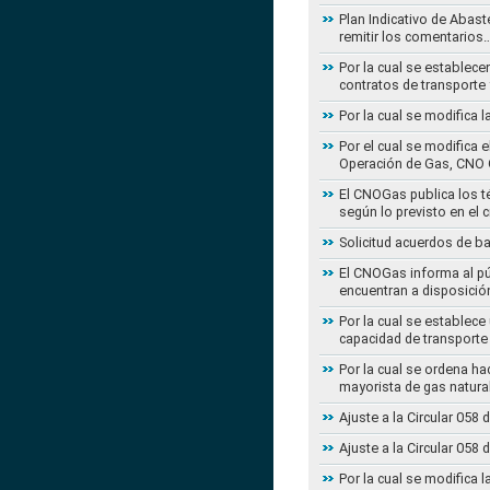
Plan Indicativo de Abast
remitir los comentarios
Por la cual se establece
contratos de transporte 
Por la cual se modifica 
Por el cual se modifica 
Operación de Gas, CNO 
El CNOGas publica los té
según lo previsto en el 
Solicitud acuerdos de b
El CNOGas informa al púb
encuentran a disposició
Por la cual se establec
capacidad de transporte
Por la cual se ordena ha
mayorista de gas natura
Ajuste a la Circular 05
Ajuste a la Circular 05
Por la cual se modifica 