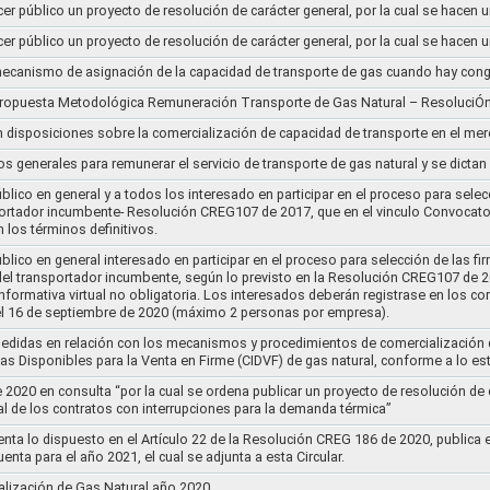
cer público un proyecto de resolución de carácter general, por la cual se hace
cer público un proyecto de resolución de carácter general, por la cual se hace
l mecanismo de asignación de la capacidad de transporte de gas cuando hay cong
 propuesta Metodológica Remuneración Transporte de Gas Natural – ResoluciÓ
en disposiciones sobre la comercialización de capacidad de transporte en el me
ios generales para remunerar el servicio de transporte de gas natural y se dicta
lico en general y a todos los interesado en participar en el proceso para selec
nsportador incumbente- Resolución CREG107 de 2017, que en el vinculo Convoca
 los términos definitivos.
lico en general interesado en participar en el proceso para selección de las fi
s del transportador incumbente, según lo previsto en la Resolución CREG107 de 20
informativa virtual no obligatoria. Los interesados deberán registrase en los 
el 16 de septiembre de 2020 (máximo 2 personas por empresa).
medidas en relación con los mecanismos y procedimientos de comercialización d
as Disponibles para la Venta en Firme (CIDVF) de gas natural, conforme a lo e
020 en consulta “por la cual se ordena publicar un proyecto de resolución de c
al de los contratos con interrupciones para la demanda térmica”
nta lo dispuesto en el Artículo 22 de la Resolución CREG 186 de 2020, publica
uenta para el año 2021, el cual se adjunta a esta Circular.
ización de Gas Natural año 2020..