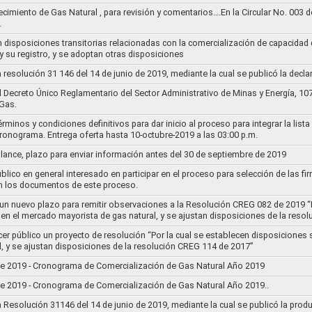
ecimiento de Gas Natural , para revisión y comentarios….En la Circular No. 003
…
n disposiciones transitorias relacionadas con la comercialización de capacidad d
y su registro, y se adoptan otras disposiciones
la resolución 31 146 del 14 de junio de 2019, mediante la cual se publicó la decl
el Decreto Único Reglamentario del Sector Administrativo de Minas y Energía, 1
Gas.
rminos y condiciones definitivos para dar inicio al proceso para integrar la lis
cronograma. Entrega oferta hasta 10-octubre-2019 a las 03:00 p.m.
alance, plazo para enviar información antes del 30 de septiembre de 2019
lico en general interesado en participar en el proceso para selección de las fi
n los documentos de este proceso.
e un nuevo plazo para remitir observaciones a la Resolución CREG 082 de 2019 “
 en el mercado mayorista de gas natural, y se ajustan disposiciones de la reso
cer público un proyecto de resolución “Por la cual se establecen disposiciones
l, y se ajustan disposiciones de la resolución CREG 114 de 2017”
8 de 2019 - Cronograma de Comercialización de Gas Natural Año 2019
8 de 2019 - Cronograma de Comercialización de Gas Natural Año 2019..
la Resolución 31146 del 14 de junio de 2019, mediante la cual se publicó la prod