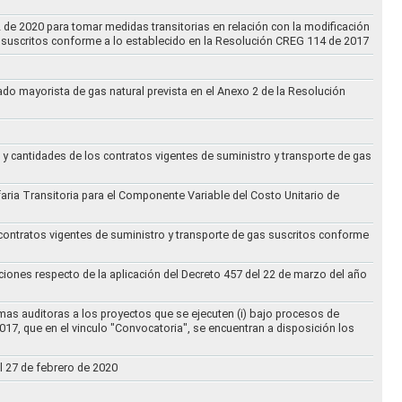
2 de 2020 para tomar medidas transitorias en relación con la modificación
s suscritos conforme a lo establecido en la Resolución CREG 114 de 2017
cado mayorista de gas natural prevista en el Anexo 2 de la Resolución
 y cantidades de los contratos vigentes de suministro y transporte de gas
ifaria Transitoria para el Componente Variable del Costo Unitario de
 contratos vigentes de suministro y transporte de gas suscritos conforme
ciones respecto de la aplicación del Decreto 457 del 22 de marzo del año
rmas auditoras a los proyectos que se ejecuten (i) bajo procesos de
017, que en el vinculo "Convocatoria", se encuentran a disposición los
l 27 de febrero de 2020