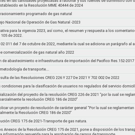
stes en las cantidades proyectadas a racionar y sus fuentes de suministro con 
establecido en la Resolución MME 40444 de 2024
un racionamiento programado de gas natural
jo Nacional de Operación de Gas Natural -2023
ativa para la vigencia 2023, así como, el resumen y respuesta a los comentario
r 105 de 2022.
011 del 7 de octubre de 2022, mediante la cual se adiciona un parágrafo al a
e comercialización de gas natural año 2022
n de abastecimiento e infraestructura de importación del Pacifico Res.152-2017
la metodología de transporte….
sulta de las Resoluciones CREG 226 Y 227 De 2021 Y 702 002 De 2022
s condiciones para la clasificación de usuarios no regulados del servicio domicil
socialización del proyecto de la resolución CREG 226 de 2021 “por la cual se r
 parcialmente la resolución CREG 186 de 2020”
blicar un proyecto de resolución de carácter general “Por la cual se reglament
cialmente la Resolución CREG 186 de 2020”
lución CREG 175 de 2021-Transporte de gas natura.
os Anexos de la Resolución CREG 175 de 2021, pone a disposición de los transp
 la información requerida para la aprobación de cargos de transporte