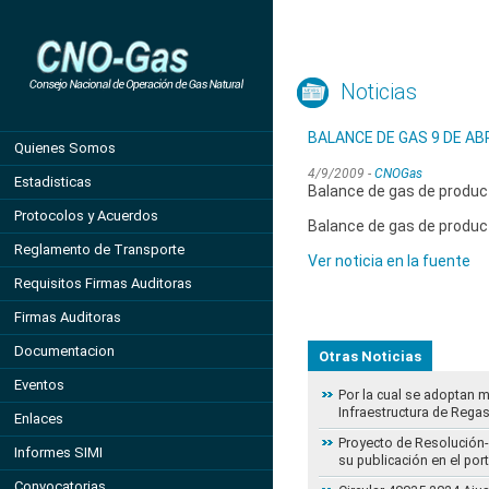
Noticias
BALANCE DE GAS 9 DE ABR
Quienes Somos
4/9/2009 -
CNOGas
Estadisticas
Balance de gas de product
Protocolos y Acuerdos
Balance de gas de product
Reglamento de Transporte
Ver noticia en la fuente
Requisitos Firmas Auditoras
Firmas Auditoras
Documentacion
Otras Noticias
Eventos
Por la cual se adoptan 
Infraestructura de Regas
Enlaces
Proyecto de Resolución- 
Informes SIMI
su publicación en el por
Convocatorias