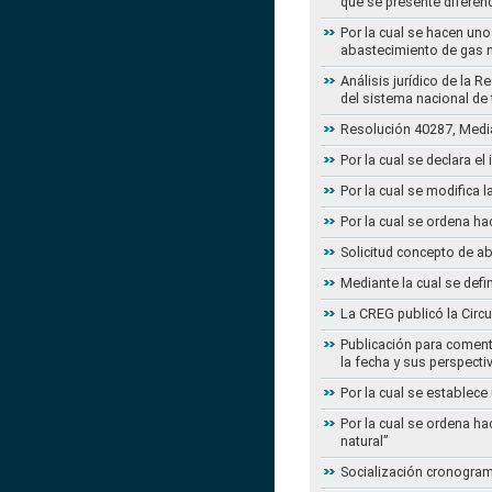
que se presente diferenc
Por la cual se hacen uno
abastecimiento de gas n
Análisis jurídico de la 
del sistema nacional de
Resolución 40287, Media
Por la cual se declara e
Por la cual se modifica
Por la cual se ordena ha
Solicitud concepto de a
Mediante la cual se defi
La CREG publicó la Circu
Publicación para coment
la fecha y sus perspecti
Por la cual se establece
Por la cual se ordena ha
natural”
Socialización cronogram