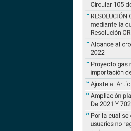
Circular 105 d
RESOLUCIÓN CR
mediante la cu
Resolución C
Alcance al cr
2022
Proyecto gas n
importación d
Ajuste al Artí
Ampliación pl
De 2021 Y 702
Por la cual se
usuarios no re