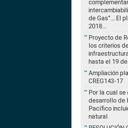
complementan 
intercambiabi
de Gas”….El p
2018…
Proyecto de R
los criterios d
infraestructur
hasta el 19 de
Ampliación pl
CREG143-17
Por la cual se
desarrollo de 
Pacífico inclu
natural
RESOLUCIÓN CR