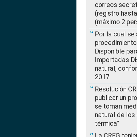
correos secre
(registro hast
(máximo 2 per
Por la cual s
procedimiento
Disponible par
Importadas Di
natural, confo
2017
Resolución CR
publicar un pr
se toman medi
natural de los
térmica”
La CREG tenien