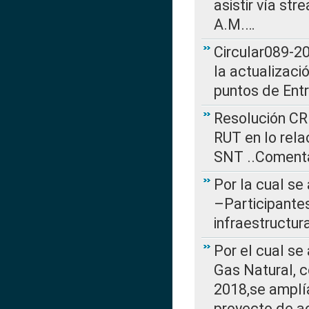
asistir vía st
A.M.…
Circular089-20
la actualizaci
puntos de Ent
Resolución CR
RUT en lo rel
SNT ..Comenta
Por la cual se
–Participantes
infraestructur
Por el cual se
Gas Natural, 
2018,se amplí
proyecto de ac