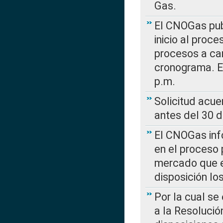
Gas.
El CNOGas publ
inicio al proce
procesos a car
cronograma. E
p.m.
Solicitud acue
antes del 30 
El CNOGas info
en el proceso 
mercado que en
disposición l
Por la cual se
a la Resolució