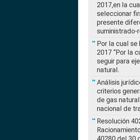
2017,en la cua
seleccionar fi
presente difer
suministrado-
Por la cual se
2017 “Por la 
seguir para ej
natural.
Análisis jurídi
criterios gene
de gas natura
nacional de tr
Resolución 402
Racionamient
40280 del 30 