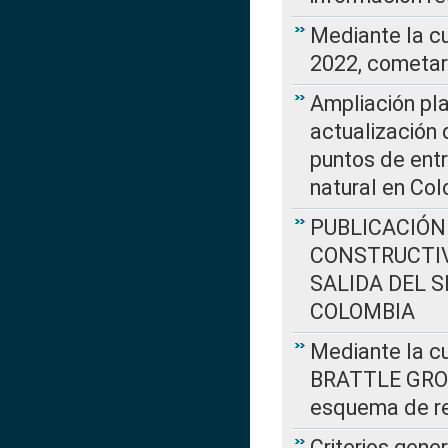
Mediante la c
2022, cometar
Ampliación pla
actualización 
puntos de entr
natural en Co
PUBLICACIÓN
CONSTRUCTIV
SALIDA DEL 
COLOMBIA
Mediante la cu
BRATTLE GROUP
esquema de re
Criterios gene