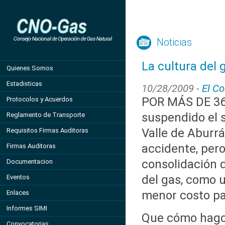
Noticias
La cultura del
Quienes Somos
Estadisticas
10/28/2009 -
El C
POR MÁS DE 36
Protocolos y Acuerdos
suspendido el s
Reglamento de Transporte
Valle de Aburr
Requisitos Firmas Auditoras
accidente, pero
Firmas Auditoras
consolidación d
Documentacion
del gas, como 
Eventos
menor costo pa
Enlaces
Informes SIMI
Que cómo hago 
Convocatorias