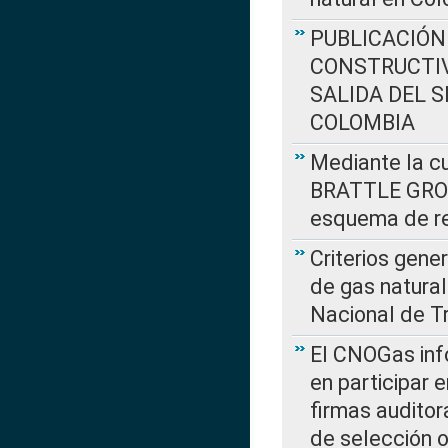
PUBLICACIÓN
CONSTRUCTIV
SALIDA DEL 
COLOMBIA
Mediante la cu
BRATTLE GROUP
esquema de re
Criterios gene
de gas natura
Nacional de T
El CNOGas info
en participar 
firmas auditor
de selección o