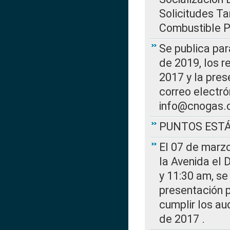
Solicitudes Ta
Combustible Po
Se publica par
de 2019, los r
2017 y la pres
correo electr
info@cnogas.
PUNTOS EST
El 07 de marzo
la Avenida el 
y 11:30 am, se 
presentación p
cumplir los au
de 2017 .