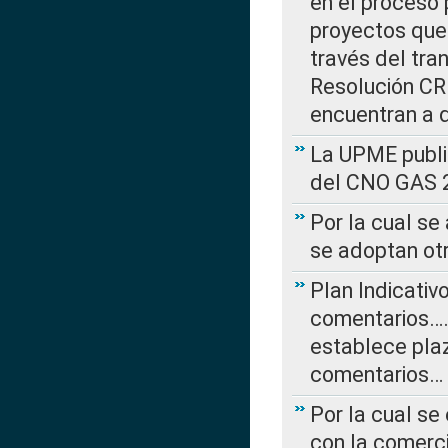
en el proceso 
proyectos que 
través del tra
Resolución CRE
encuentran a 
La UPME public
del CNO GAS 2
Por la cual se
se adoptan ot
Plan Indicativ
comentarios….
establece plaz
comentarios…
Por la cual se
con la comerci