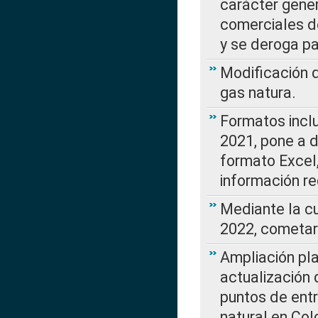
carácter gener
comerciales d
y se deroga p
Modificación 
gas natura.
Formatos incl
2021, pone a d
formato Excel,
información re
Mediante la c
2022, cometar
Ampliación pla
actualización 
puntos de entr
natural en Co