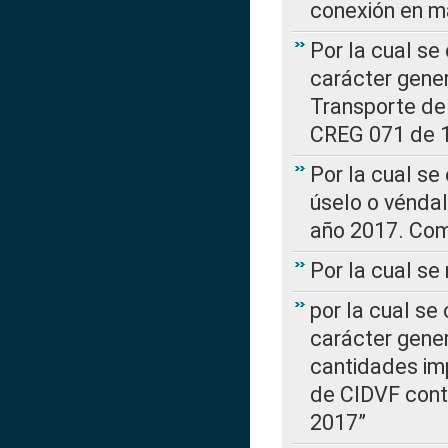
conexión en ma
Por la cual se
carácter gener
Transporte de
CREG 071 de 1
Por la cual se
úselo o véndal
año 2017. Com
Por la cual s
por la cual se
carácter genera
cantidades imp
de CIDVF conte
2017”