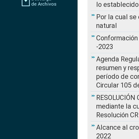
lo establecid
Por la cual s
natural
Conformación 
-2023
Agenda Regulat
resumen y resp
período de co
Circular 105 d
RESOLUCIÓN CR
mediante la cu
Resolución C
Alcance al cr
2022