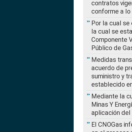
contratos vige
conforme a lo
Por la cual se
la cual se est
Componente Var
Público de Ga
Medidas transi
acuerdo de pre
suministro y t
establecido e
Mediante la cu
Minas Y Energ
aplicación del
El CNOGas info