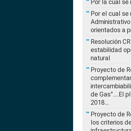
Por la cual se
Por el cual se
Administrativo
orientados a p
Resolución CR
estabilidad op
natural
Proyecto de R
complementan 
intercambiabi
de Gas”….El p
2018…
Proyecto de R
los criterios d
infraestructur