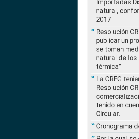
Importadas Di
natural, confo
2017
Resolución CR
publicar un pr
se toman medi
natural de los
térmica”
La CREG tenien
Resolución CR
comercializaci
tenido en cuen
Circular.
Cronograma de
Por la cual se