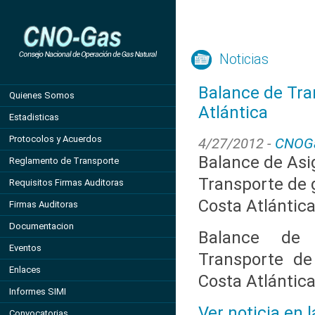
Noticias
Balance de Tra
Quienes Somos
Atlántica
Estadisticas
Protocolos y Acuerdos
4/27/2012 -
CNOG
Balance de Asi
Reglamento de Transporte
Transporte de g
Requisitos Firmas Auditoras
Costa Atlántic
Firmas Auditoras
Documentacion
Balance de 
Eventos
Transporte de
Enlaces
Costa Atlántic
Informes SIMI
Ver noticia en 
Convocatorias