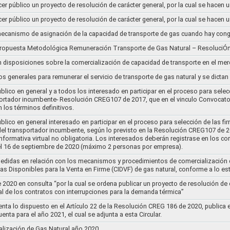
cer público un proyecto de resolución de carácter general, por la cual se hace
cer público un proyecto de resolución de carácter general, por la cual se hace
l mecanismo de asignación de la capacidad de transporte de gas cuando hay cong
 propuesta Metodológica Remuneración Transporte de Gas Natural – ResoluciÓ
en disposiciones sobre la comercialización de capacidad de transporte en el me
ios generales para remunerar el servicio de transporte de gas natural y se dicta
lico en general y a todos los interesado en participar en el proceso para selec
nsportador incumbente- Resolución CREG107 de 2017, que en el vinculo Convoca
 los términos definitivos.
lico en general interesado en participar en el proceso para selección de las fi
s del transportador incumbente, según lo previsto en la Resolución CREG107 de 20
informativa virtual no obligatoria. Los interesados deberán registrase en los 
el 16 de septiembre de 2020 (máximo 2 personas por empresa).
medidas en relación con los mecanismos y procedimientos de comercialización d
as Disponibles para la Venta en Firme (CIDVF) de gas natural, conforme a lo e
020 en consulta “por la cual se ordena publicar un proyecto de resolución de c
al de los contratos con interrupciones para la demanda térmica”
nta lo dispuesto en el Artículo 22 de la Resolución CREG 186 de 2020, publica
uenta para el año 2021, el cual se adjunta a esta Circular.
ización de Gas Natural año 2020..