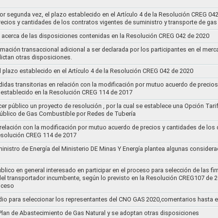
por segunda vez, el plazo establecido en el Artículo 4 de la Resolución CREG 04
ecios y cantidades de los contratos vigentes de suministro y transporte de ga
 acerca de las disposiciones contenidas en la Resolución CREG 042 de 2020
rmación transaccional adicional a ser declarada por los participantes en el mer
ictan otras disposiciones.
el plazo establecido en el Artículo 4 de la Resolución CREG 042 de 2020
idas transitorias en relación con la modificación por mutuo acuerdo de precios
 establecido en la Resolución CREG 114 de 2017
cer público un proyecto de resolución , por la cual se establece una Opción Tar
 Público de Gas Combustible por Redes de Tubería
 relación con la modificación por mutuo acuerdo de precios y cantidades de los
Resolución CREG 114 de 2017
ministro de Energía del Ministerio DE Minas Y Energía plantea algunas considera
lico en general interesado en participar en el proceso para selección de las fi
s del transportador incumbente, según lo previsto en la Resolución CREG107 de 2
oceso
dio para seleccionar los representantes del CNO GAS 2020,comentarios hasta e
l Plan de Abastecimiento de Gas Natural y se adoptan otras disposiciones