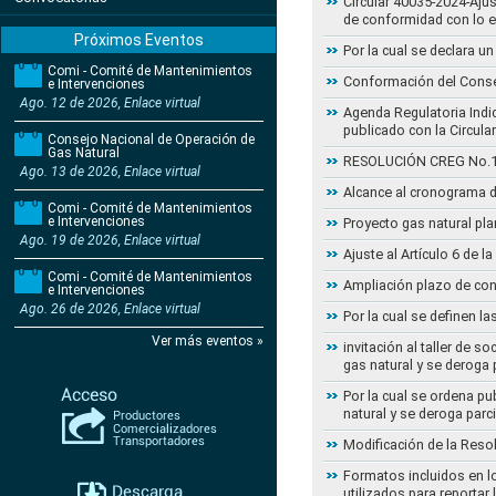
Circular 40035-2024-Aju
de conformidad con lo 
Próximos Eventos
Por la cual se declara 
Comi - Comité de Mantenimientos
Conformación del Conse
e Intervenciones
Ago. 12 de 2026, Enlace virtual
Agenda Regulatoria Indic
publicado con la Circula
Consejo Nacional de Operación de
Gas Natural
RESOLUCIÓN CREG No.102 
Ago. 13 de 2026, Enlace virtual
Alcance al cronograma d
Comi - Comité de Mantenimientos
e Intervenciones
Proyecto gas natural pla
Ago. 19 de 2026, Enlace virtual
Ajuste al Artículo 6 de 
Comi - Comité de Mantenimientos
Ampliación plazo de con
e Intervenciones
Ago. 26 de 2026, Enlace virtual
Por la cual se definen la
Ver más eventos »
invitación al taller de 
gas natural y se deroga
Por la cual se ordena pu
natural y se deroga par
Modificación de la Reso
Formatos incluidos en l
utilizados para reportar