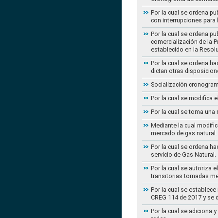
Por la cual se ordena pu
con interrupciones para
Por la cual se ordena p
comercialización de la P
establecido en la Resol
Por la cual se ordena h
dictan otras disposicion
Socialización cronogram
Por la cual se modifica 
Por la cual se toma una 
Mediante la cual modific
mercado de gas natural.
Por la cual se ordena ha
servicio de Gas Natural.
Por la cual se autoriza 
transitorias tomadas m
Por la cual se establece
CREG 114 de 2017 y se d
Por la cual se adiciona 