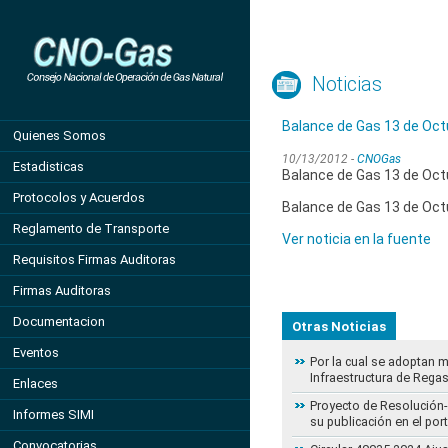
Noticias
Balance de Gas 13 de Oct
Quienes Somos
10/13/2012 -
CNOGas
Estadisticas
Balance de Gas 13 de Oct
Protocolos y Acuerdos
Balance de Gas 13 de Oct
Reglamento de Transporte
Ver noticia en la fuente
Requisitos Firmas Auditoras
Firmas Auditoras
Documentacion
Otras Noticias
Eventos
Por la cual se adoptan 
Infraestructura de Regas
Enlaces
Proyecto de Resolución- 
Informes SIMI
su publicación en el por
Convocatorias