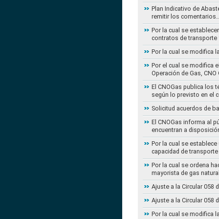
Plan Indicativo de Abast
remitir los comentarios
Por la cual se establece
contratos de transporte 
Por la cual se modifica 
Por el cual se modifica 
Operación de Gas, CNO 
El CNOGas publica los té
según lo previsto en el 
Solicitud acuerdos de b
El CNOGas informa al púb
encuentran a disposició
Por la cual se establec
capacidad de transporte
Por la cual se ordena ha
mayorista de gas natura
Ajuste a la Circular 05
Ajuste a la Circular 05
Por la cual se modifica 