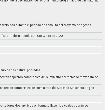
ocasión de la declaración de racionamiento programado de gas natural,
s recibidos durante el período de consulta del proyecto de agenda
rtículo 11 de la Resolución CREG 185 de 2020
iario de gas natural por redes.
eglamentan aspectos comerciales del suministro del mercado mayorista de
an aspectos comerciales del suministro del Mercado Mayorista de gas
ortadores dos archivos en formato Excel, los cuales podrán ser