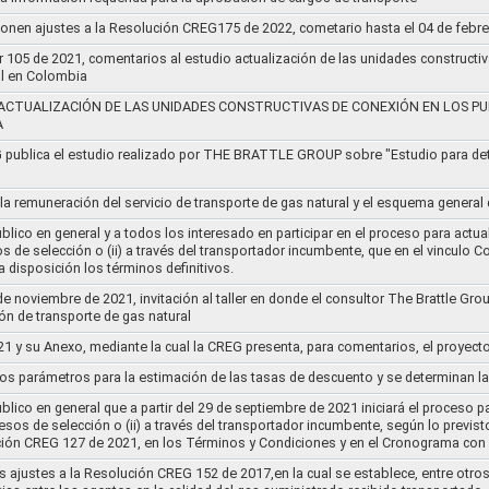
ponen ajustes a la Resolución CREG175 de 2022, cometario hasta el 04 de febr
r 105 de 2021, comentarios al estudio actualización de las unidades constructi
al en Colombia
ACTUALIZACIÓN DE LAS UNIDADES CONSTRUCTIVAS DE CONEXIÓN EN LOS PU
A
G publica el estudio realizado por THE BRATTLE GROUP sobre "Estudio para d
 la remuneración del servicio de transporte de gas natural y el esquema genera
lico en general y a todos los interesado en participar en el proceso para actual
sos de selección o (ii) a través del transportador incumbente, que en el vincu
 disposición los términos definitivos.
de noviembre de 2021, invitación al taller en donde el consultor The Brattle Gr
n de transporte de gas natural
21 y su Anexo, mediante la cual la CREG presenta, para comentarios, el proyect
nos parámetros para la estimación de las tasas de descuento y se determinan la
lico en general que a partir del 29 de septiembre de 2021 iniciará el proceso pa
cesos de selección o (ii) a través del transportador incumbente, según lo previs
ución CREG 127 de 2021, en los Términos y Condiciones y en el Cronograma con 
s ajustes a la Resolución CREG 152 de 2017,en la cual se establece, entre otros