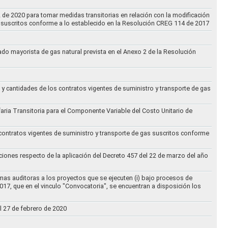
2 de 2020 para tomar medidas transitorias en relación con la modificación
s suscritos conforme a lo establecido en la Resolución CREG 114 de 2017
cado mayorista de gas natural prevista en el Anexo 2 de la Resolución
 y cantidades de los contratos vigentes de suministro y transporte de gas
ifaria Transitoria para el Componente Variable del Costo Unitario de
 contratos vigentes de suministro y transporte de gas suscritos conforme
ciones respecto de la aplicación del Decreto 457 del 22 de marzo del año
rmas auditoras a los proyectos que se ejecuten (i) bajo procesos de
017, que en el vinculo "Convocatoria", se encuentran a disposición los
l 27 de febrero de 2020