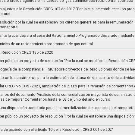
ias entre los agentes en la calidad del gas suministrado-recibido-transportado
s ajustes a la Resolución CREG 107 de 2017 “Por la cual se establecen los pro
atural.
Resolución por la cual se establecen los criterios generales para la remuneración
 transporte
nte la cual declara el cese del Racionamiento Programado declarado mediante
l inicico de un racionamiento programado de gas natural
 la Resolución CREG 185 de 2020
cer público un proyecto de resolución “Por la cual se modifica la Resolución C
bogacía de la competencia – SIC sobre proyectos de Resoluciones donde se h
nieron los parámetros para la estimación de la tasa de descuento de la actividad
lar CREG No..035 - 2021, ampliación del plazo para la remisión de comentarios d
arios del documento “Análisis de la comercialización mayorista de suministro 
vas de mejora” Comentarios hasta el 08 de junio del año en curso
 una disposición transitoria para la comercialización de capacidad de transporte
cer público un proyecto de resolución “Por la cual se establece una disposición 
a de acuerdo con el artículo 10 de la Resolución CREG 001 de 2021