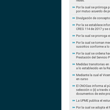
redes.
Por la cual se prórroga 
por mutuo acuerdo de pr
Divulgación de concepto
Por la se establece info
CREG 114 de 2017 y se d
Por la cual se prorroga 
Por la cual se toman med
suscritos conforme a lo
Por la cual se ordena ha
Prestación del Servicio
Medidas transitorias en
a lo establecido en la 
Mediante la cual el Vice
en curso
El CNOGas informa al púb
selección o (ii) a travé
documentos de este pr
La UPME publica el estu
Por la cual se adopta e