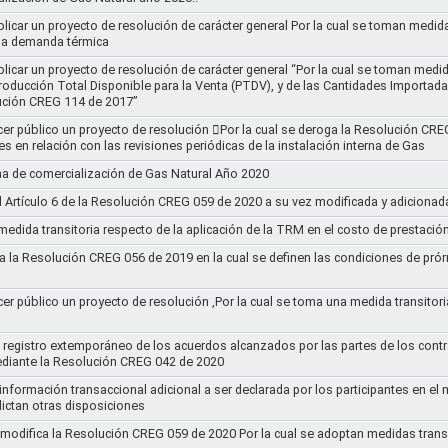
blicar un proyecto de resolución de carácter general Por la cual se toman medid
 la demanda térmica
ublicar un proyecto de resolución de carácter general “Por la cual se toman me
roducción Total Disponible para la Venta (PTDV), y de las Cantidades Importada
ución CREG 114 de 2017”
acer público un proyecto de resolución 􀂴Por la cual se deroga la Resolución C
es en relación con las revisiones periódicas de la instalación interna de Gas
a de comercialización de Gas Natural Año 2020
el Artículo 6 de la Resolución CREG 059 de 2020 a su vez modificada y adiciona
medida transitoria respecto de la aplicación de la TRM en el costo de prestació
a la Resolución CREG 056 de 2019 en la cual se definen las condiciones de prórr
cer público un proyecto de resolución ,Por la cual se toma una medida transitori
el registro extemporáneo de los acuerdos alcanzados por las partes de los cont
ediante la Resolución CREG 042 de 2020
 información transaccional adicional a ser declarada por los participantes en el
ictan otras disposiciones
y modifica la Resolución CREG 059 de 2020 Por la cual se adoptan medidas transi