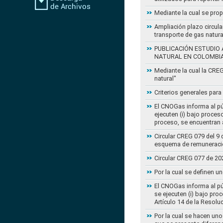
Mediante la cual se pro
Ampliación plazo circula
transporte de gas natur
PUBLICACIÓN ESTUDIO 
NATURAL EN COLOMBI
Mediante la cual la CRE
natural"
Criterios generales para
El CNOGas informa al púb
ejecuten (i) bajo proce
proceso, se encuentran a
Circular CREG 079 del 9 
esquema de remuneració
Circular CREG 077 de 20
Por la cual se definen u
El CNOGas informa al púb
se ejecuten (i) bajo pro
Artículo 14 de la Resol
Por la cual se hacen uno