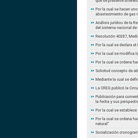
que se presente diferenc
Por la cual se hacen uno
abastecimiento de gas n
Análisis jurídico de la 
del sistema nacional de
Resolución 40287, Media
Por la cual se declara e
Por la cual se modifica
Por la cual se ordena ha
Solicitud concepto de a
Mediante la cual se defi
La CREG publicó la Circu
Publicación para coment
la fecha y sus perspecti
Por la cual se establece
Por la cual se ordena ha
natural”
Socialización cronogram