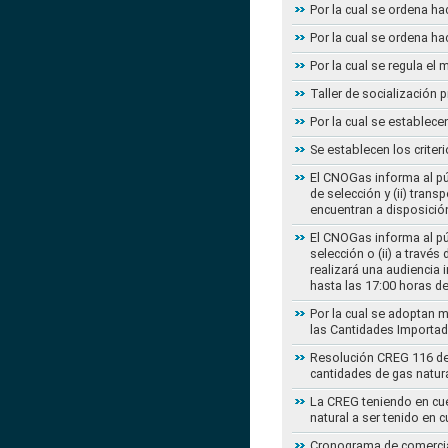
Por la cual se ordena ha
Por la cual se ordena ha
Por la cual se regula e
Taller de socialización
Por la cual se establec
Se establecen los criter
El CNOGas informa al púb
de selección y (ii) tra
encuentran a disposición
El CNOGas informa al púb
selección o (ii) a travé
realizará una audiencia 
hasta las 17:00 horas d
Por la cual se adoptan 
las Cantidades Importad
Resolución CREG 116 de 2
cantidades de gas natur
La CREG teniendo en cue
natural a ser tenido en c
Cronograma de comercial