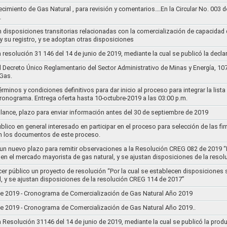
ecimiento de Gas Natural , para revisión y comentarios….En la Circular No. 003
…
n disposiciones transitorias relacionadas con la comercialización de capacidad d
y su registro, y se adoptan otras disposiciones
la resolución 31 146 del 14 de junio de 2019, mediante la cual se publicó la decl
el Decreto Único Reglamentario del Sector Administrativo de Minas y Energía, 1
Gas.
rminos y condiciones definitivos para dar inicio al proceso para integrar la lis
cronograma. Entrega oferta hasta 10-octubre-2019 a las 03:00 p.m.
alance, plazo para enviar información antes del 30 de septiembre de 2019
lico en general interesado en participar en el proceso para selección de las fi
n los documentos de este proceso.
e un nuevo plazo para remitir observaciones a la Resolución CREG 082 de 2019 “
 en el mercado mayorista de gas natural, y se ajustan disposiciones de la reso
cer público un proyecto de resolución “Por la cual se establecen disposiciones
l, y se ajustan disposiciones de la resolución CREG 114 de 2017”
8 de 2019 - Cronograma de Comercialización de Gas Natural Año 2019
8 de 2019 - Cronograma de Comercialización de Gas Natural Año 2019..
la Resolución 31146 del 14 de junio de 2019, mediante la cual se publicó la prod