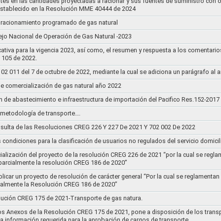
stes en las cantidades proyectadas a racionar y sus fuentes de suministro con 
establecido en la Resolución MME 40444 de 2024
un racionamiento programado de gas natural
jo Nacional de Operación de Gas Natural -2023
ativa para la vigencia 2023, así como, el resumen y respuesta a los comentario
r 105 de 2022.
011 del 7 de octubre de 2022, mediante la cual se adiciona un parágrafo al a
e comercialización de gas natural año 2022
n de abastecimiento e infraestructura de importación del Pacifico Res.152-2017
la metodología de transporte….
sulta de las Resoluciones CREG 226 Y 227 De 2021 Y 702 002 De 2022
s condiciones para la clasificación de usuarios no regulados del servicio domicil
socialización del proyecto de la resolución CREG 226 de 2021 “por la cual se r
 parcialmente la resolución CREG 186 de 2020”
blicar un proyecto de resolución de carácter general “Por la cual se reglament
cialmente la Resolución CREG 186 de 2020”
lución CREG 175 de 2021-Transporte de gas natura.
os Anexos de la Resolución CREG 175 de 2021, pone a disposición de los transp
 la información requerida para la aprobación de cargos de transporte