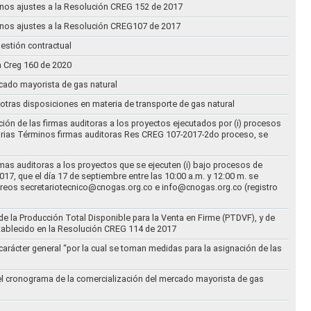
n unos ajustes a la Resolución CREG 152 de 2017
n unos ajustes a la Resolución CREG107 de 2017
estión contractual
n Creg 160 de 2020
rcado mayorista de gas natural
n otras disposiciones en materia de transporte de gas natural
ción de las firmas auditoras a los proyectos ejecutados por (i) procesos
torias Términos firmas auditoras Res CREG 107-2017-2do proceso, se
rmas auditoras a los proyectos que se ejecuten (i) bajo procesos de
17, que el día 17 de septiembre entre las 10:00 a.m. y 12:00 m. se
correos secretariotecnico@cnogas.org.co e info@cnogas.org.co (registro
e la Producción Total Disponible para la Venta en Firme (PTDVF), y de
stablecido en la Resolución CREG 114 de 2017
arácter general “por la cual se toman medidas para la asignación de las
 el cronograma de la comercialización del mercado mayorista de gas