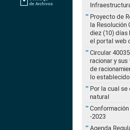
Infraestructur
Proyecto de Re
la Resolución
diez (10) días 
el portal web 
Circular 4003
racionar y sus
de racionamie
lo establecid
Por la cual s
natural
Conformación 
-2023
Agenda Regulat