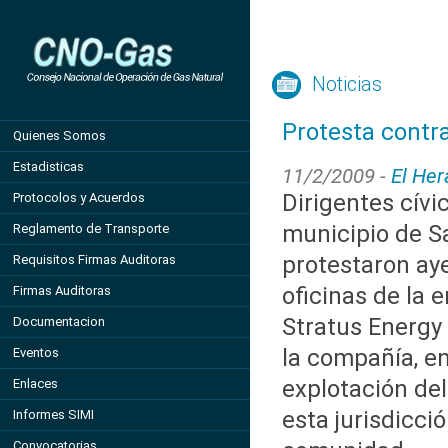
Noticias
Protesta contr
Quienes Somos
Estadisticas
11/2/2009 -
El Her
Dirigentes cívi
Protocolos y Acuerdos
municipio de S
Reglamento de Transporte
protestaron aye
Requisitos Firmas Auditoras
oficinas de la 
Firmas Auditoras
Stratus Energy
Documentacion
la compañía, e
Eventos
explotación del
Enlaces
esta jurisdicci
Informes SIMI
Convocatorias