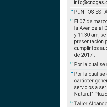
info@cnogas.
PUNTOS EST
El 07 de marzo
la Avenida el 
y 11:30 am, se 
presentación p
cumplir los au
de 2017 .
Por la cual s
Por la cual se
carácter gener
servicios a se
Natural” Plaz
Taller Alcance