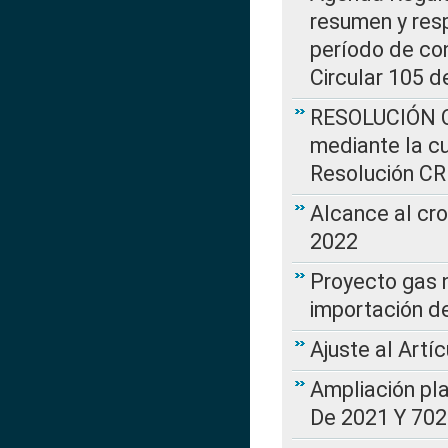
resumen y resp
período de co
Circular 105 d
RESOLUCIÓN CR
mediante la cu
Resolución C
Alcance al cr
2022
Proyecto gas n
importación d
Ajuste al Artí
Ampliación pl
De 2021 Y 702