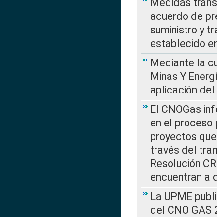
Medidas transi
acuerdo de pre
suministro y t
establecido e
Mediante la cu
Minas Y Energ
aplicación del
El CNOGas info
en el proceso 
proyectos que 
través del tra
Resolución CRE
encuentran a 
La UPME public
del CNO GAS 2