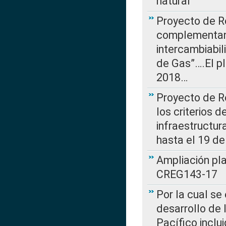
natural
Proyecto de R
complementan 
intercambiabi
de Gas”….El p
2018…
Proyecto de R
los criterios d
infraestructur
hasta el 19 de
Ampliación pl
CREG143-17
Por la cual se
desarrollo de 
Pacífico inclu