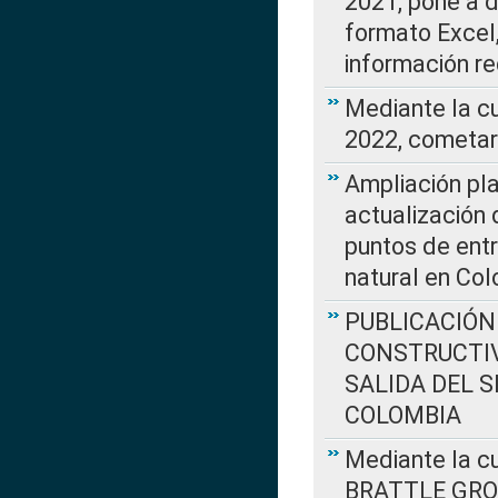
2021, pone a d
formato Excel,
información re
Mediante la c
2022, cometar
Ampliación pla
actualización 
puntos de entr
natural en Co
PUBLICACIÓN
CONSTRUCTIV
SALIDA DEL 
COLOMBIA
Mediante la cu
BRATTLE GROUP