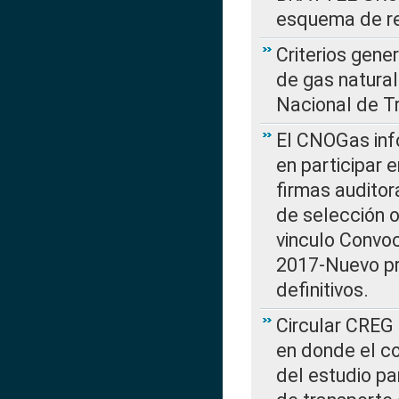
esquema de re
Criterios gene
de gas natura
Nacional de T
El CNOGas info
en participar 
firmas auditor
de selección o
vinculo Convo
2017-Nuevo pr
definitivos.
Circular CREG 
en donde el co
del estudio p