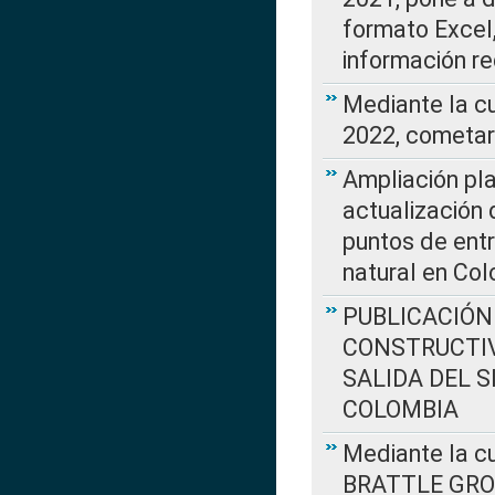
formato Excel,
información re
Mediante la c
2022, cometar
Ampliación pla
actualización 
puntos de entr
natural en Co
PUBLICACIÓN
CONSTRUCTIV
SALIDA DEL 
COLOMBIA
Mediante la cu
BRATTLE GROUP