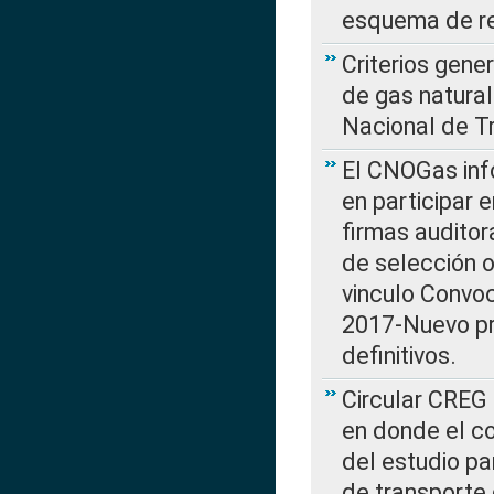
esquema de re
Criterios gene
de gas natura
Nacional de T
El CNOGas info
en participar 
firmas auditor
de selección o
vinculo Convo
2017-Nuevo pr
definitivos.
Circular CREG 
en donde el co
del estudio p
de transporte 