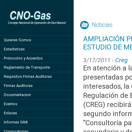
Noticias
AMPLIACIÓN P
Quienes Somos
ESTUDIO DE M
Estadisticas
Protocolos y Acuerdos
3/17/2011 -
Creg
En atención a l
Reglamento de Transporte
presentadas po
Requisitos Firmas Auditoras
interesados, la
Firmas Auditoras
Regulación de 
Documentacion
(CREG) recibir
Eventos
segundo inform
Enlaces
“Consultoría pa
Informes SIMI
Convocatorias