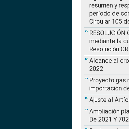
resumen y resp
período de co
Circular 105 d
RESOLUCIÓN CR
mediante la cu
Resolución C
Alcance al cr
2022
Proyecto gas n
importación d
Ajuste al Artí
Ampliación pl
De 2021 Y 702