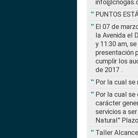
info@cnogas.
PUNTOS EST
El 07 de marzo
la Avenida el 
y 11:30 am, se 
presentación p
cumplir los au
de 2017 .
Por la cual s
Por la cual se
carácter gener
servicios a se
Natural” Plaz
Taller Alcance