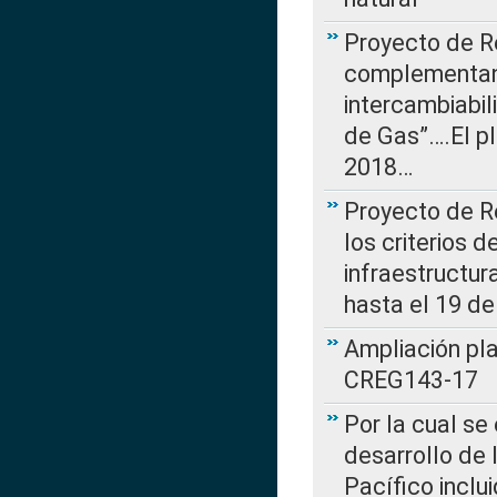
Proyecto de R
complementan 
intercambiabi
de Gas”….El p
2018…
Proyecto de R
los criterios d
infraestructur
hasta el 19 de
Ampliación pl
CREG143-17
Por la cual se
desarrollo de 
Pacífico inclu