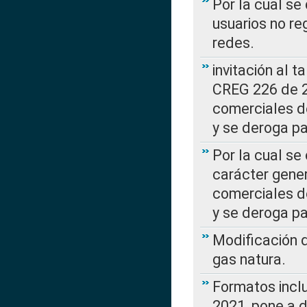
Por la cual se
usuarios no re
redes.
invitación al t
CREG 226 de 2
comerciales d
y se deroga p
Por la cual se
carácter gener
comerciales d
y se deroga p
Modificación 
gas natura.
Formatos incl
2021, pone a d