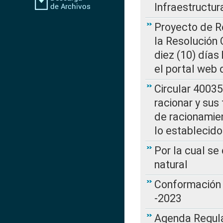
Infraestructur
Proyecto de Re
la Resolución
diez (10) días 
el portal web 
Circular 4003
racionar y sus
de racionamie
lo establecid
Por la cual s
natural
Conformación 
-2023
Agenda Regulat