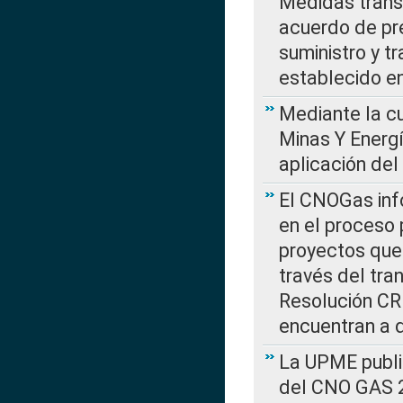
Medidas transi
acuerdo de pre
suministro y t
establecido e
Mediante la cu
Minas Y Energ
aplicación del
El CNOGas info
en el proceso 
proyectos que 
través del tra
Resolución CRE
encuentran a 
La UPME public
del CNO GAS 2