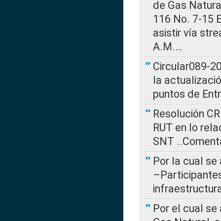
de Gas Natural
116 No. 7-15 E
asistir vía st
A.M.…
Circular089-20
la actualizaci
puntos de Ent
Resolución CR
RUT en lo rel
SNT ..Comenta
Por la cual se
–Participantes
infraestructur
Por el cual se