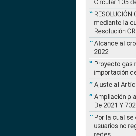
Circular 105 d
RESOLUCIÓN CR
mediante la cu
Resolución C
Alcance al cr
2022
Proyecto gas n
importación d
Ajuste al Artí
Ampliación pl
De 2021 Y 702
Por la cual se
usuarios no re
redes.