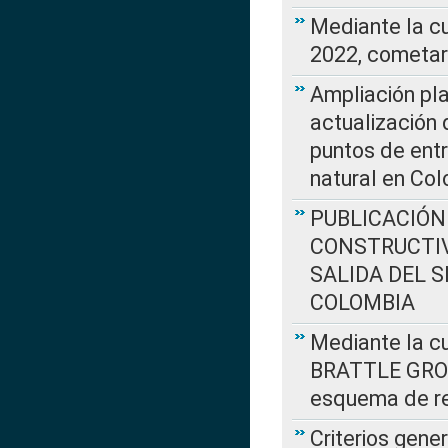
Mediante la c
2022, cometar
Ampliación pla
actualización 
puntos de entr
natural en Co
PUBLICACIÓN
CONSTRUCTIV
SALIDA DEL 
COLOMBIA
Mediante la cu
BRATTLE GROUP
esquema de re
Criterios gene