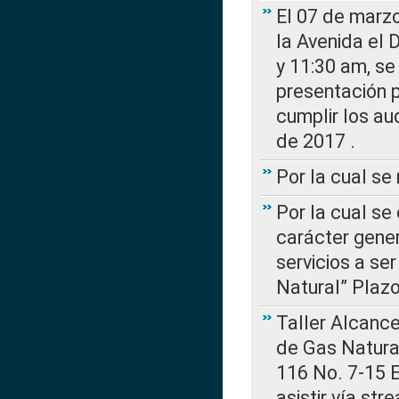
El 07 de marzo
la Avenida el 
y 11:30 am, se 
presentación p
cumplir los au
de 2017 .
Por la cual s
Por la cual se
carácter gener
servicios a se
Natural” Plaz
Taller Alcance
de Gas Natural
116 No. 7-15 E
asistir vía st