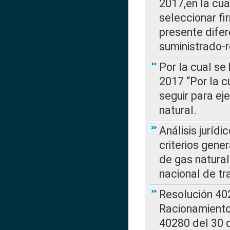
2017,en la cua
seleccionar fi
presente difer
suministrado-
Por la cual se
2017 “Por la 
seguir para ej
natural.
Análisis jurídi
criterios gene
de gas natura
nacional de tr
Resolución 402
Racionamient
40280 del 30 