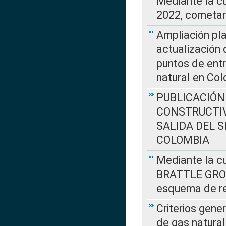
Mediante la c
2022, cometar
Ampliación pla
actualización 
puntos de entr
natural en Co
PUBLICACIÓN
CONSTRUCTIV
SALIDA DEL 
COLOMBIA
Mediante la cu
BRATTLE GROUP
esquema de re
Criterios gene
de gas natura