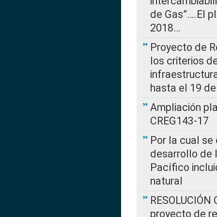
intercambiabi
de Gas”….El p
2018…
Proyecto de R
los criterios d
infraestructur
hasta el 19 de
Ampliación pl
CREG143-17
Por la cual se
desarrollo de 
Pacífico inclu
natural
RESOLUCIÓN CR
proyecto de re