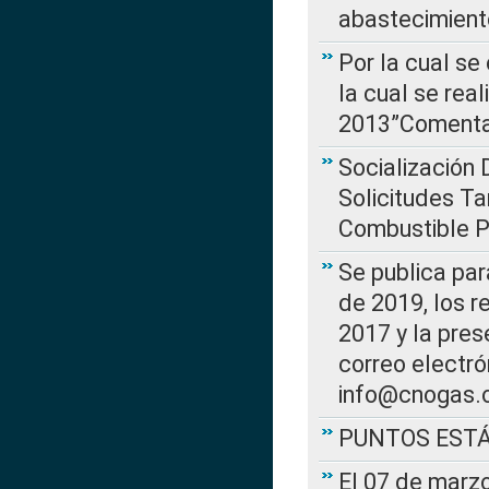
abastecimient
Por la cual se
la cual se rea
2013”Comentar
Socialización 
Solicitudes Ta
Combustible Po
Se publica par
de 2019, los r
2017 y la pres
correo electr
info@cnogas.
PUNTOS EST
El 07 de marzo