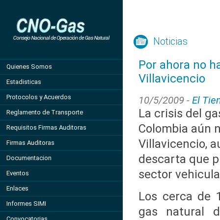
Noticias
Por ahora no h
Quienes Somos
Villavicencio
Estadisticas
Protocolos y Acuerdos
10/5/2009 -
El Ti
La crisis del g
Reglamento de Transporte
Colombia aún n
Requisitos Firmas Auditoras
Villavicencio, 
Firmas Auditoras
descarta que p
Documentacion
sector vehicula
Eventos
Enlaces
Los cerca de 1
Informes SIMI
gas natural d
Convocatorias