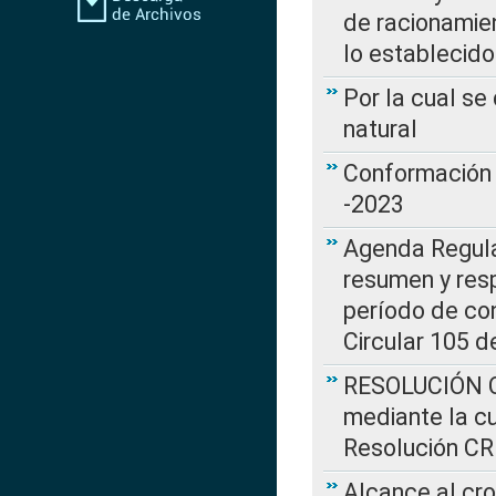
de racionamie
lo establecid
Por la cual s
natural
Conformación 
-2023
Agenda Regulat
resumen y resp
período de co
Circular 105 d
RESOLUCIÓN CR
mediante la cu
Resolución C
Alcance al cr