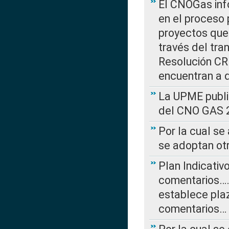
El CNOGas info
en el proceso 
proyectos que 
través del tra
Resolución CRE
encuentran a 
La UPME public
del CNO GAS 2
Por la cual se
se adoptan ot
Plan Indicativ
comentarios….
establece plaz
comentarios…