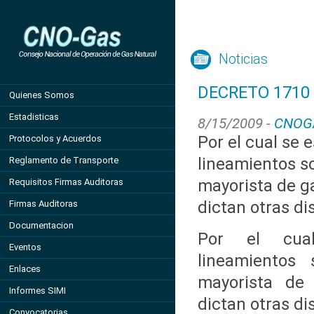
Noticias
DECRETO 1710 
Quienes Somos
Estadisticas
8/15/2009 -
CNOG
Por el cual se 
Protocolos y Acuerdos
lineamientos s
Reglamento de Transporte
mayorista de ga
Requisitos Firmas Auditoras
dictan otras di
Firmas Auditoras
Documentacion
Por el cua
Eventos
lineamientos
Enlaces
mayorista de
Informes SIMI
dictan otras di
Convocatorias