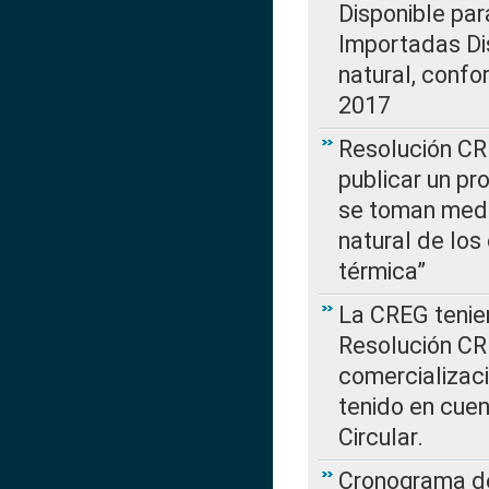
Disponible par
Importadas Di
natural, confo
2017
Resolución CR
publicar un pr
se toman medi
natural de los
térmica”
La CREG tenien
Resolución CR
comercializaci
tenido en cuen
Circular.
Cronograma de