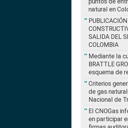
puntos de entr
natural en Co
PUBLICACIÓN
CONSTRUCTIV
SALIDA DEL 
COLOMBIA
Mediante la cu
BRATTLE GROUP
esquema de re
Criterios gene
de gas natura
Nacional de T
El CNOGas info
en participar 
firmas auditor