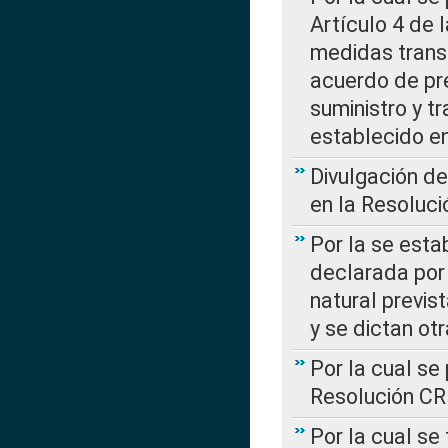
Artículo 4 de
medidas transi
acuerdo de pre
suministro y t
establecido e
Divulgación d
en la Resoluc
Por la se esta
declarada por 
natural previs
y se dictan ot
Por la cual se
Resolución C
Por la cual se