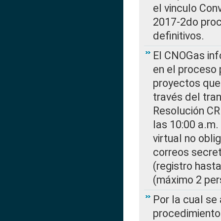
el vinculo Co
2017-2do proce
definitivos.
El CNOGas info
en el proceso 
proyectos que 
través del tra
Resolución CR
las 10:00 a.m.
virtual no obl
correos secre
(registro hast
(máximo 2 per
Por la cual s
procedimiento