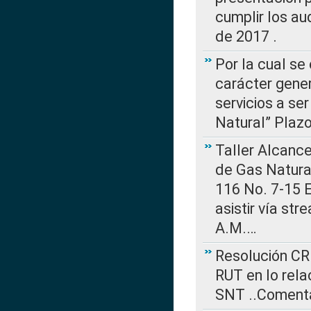
cumplir los au
de 2017 .
Por la cual se
carácter gener
servicios a se
Natural” Plaz
Taller Alcance
de Gas Natural
116 No. 7-15 E
asistir vía st
A.M.…
Resolución CR
RUT en lo rel
SNT ..Comenta