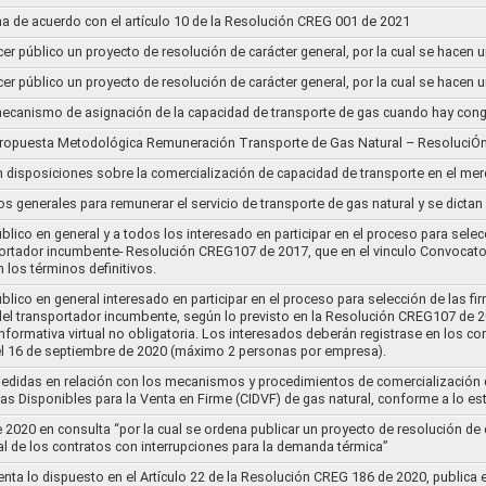
a de acuerdo con el artículo 10 de la Resolución CREG 001 de 2021
cer público un proyecto de resolución de carácter general, por la cual se hace
cer público un proyecto de resolución de carácter general, por la cual se hace
l mecanismo de asignación de la capacidad de transporte de gas cuando hay cong
 propuesta Metodológica Remuneración Transporte de Gas Natural – ResoluciÓ
en disposiciones sobre la comercialización de capacidad de transporte en el me
ios generales para remunerar el servicio de transporte de gas natural y se dicta
lico en general y a todos los interesado en participar en el proceso para selec
nsportador incumbente- Resolución CREG107 de 2017, que en el vinculo Convoca
 los términos definitivos.
lico en general interesado en participar en el proceso para selección de las fi
s del transportador incumbente, según lo previsto en la Resolución CREG107 de 20
informativa virtual no obligatoria. Los interesados deberán registrase en los 
el 16 de septiembre de 2020 (máximo 2 personas por empresa).
medidas en relación con los mecanismos y procedimientos de comercialización d
as Disponibles para la Venta en Firme (CIDVF) de gas natural, conforme a lo e
020 en consulta “por la cual se ordena publicar un proyecto de resolución de c
al de los contratos con interrupciones para la demanda térmica”
nta lo dispuesto en el Artículo 22 de la Resolución CREG 186 de 2020, publica