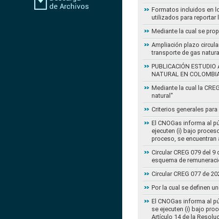
Formatos incluidos en l
utilizados para reportar
Mediante la cual se pro
Ampliación plazo circula
transporte de gas natur
PUBLICACIÓN ESTUDIO 
NATURAL EN COLOMBI
Mediante la cual la CRE
natural"
Criterios generales para
El CNOGas informa al púb
ejecuten (i) bajo proce
proceso, se encuentran a
Circular CREG 079 del 9 
esquema de remuneració
Circular CREG 077 de 20
Por la cual se definen u
El CNOGas informa al púb
se ejecuten (i) bajo pro
Artículo 14 de la Resol