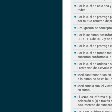
Por la cual se adiciona 
redes.
Por la cual se prórroga 
por mutuo acuerdo de pr
Divulgación de concepto
Por la se establece info
CREG 114 de 2017 y se d
Por la cual se prorroga 
Por la cual se toman med
suscritos conforme a lo
Por la cual se ordena ha
Prestación del Servicio
Medidas transitorias en
a lo establecido en la 
Mediante la cual el Vice
en curso
El CNOGas informa al púb
selección o (ii) a travé
documentos de este pr
La UPME publica el estu