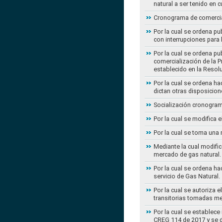
natural a ser tenido en c
Cronograma de comercial
Por la cual se ordena pu
con interrupciones para
Por la cual se ordena p
comercialización de la P
establecido en la Resol
Por la cual se ordena h
dictan otras disposicion
Socialización cronogram
Por la cual se modifica 
Por la cual se toma una 
Mediante la cual modific
mercado de gas natural.
Por la cual se ordena ha
servicio de Gas Natural.
Por la cual se autoriza 
transitorias tomadas m
Por la cual se establece
CREG 114 de 2017 y se d