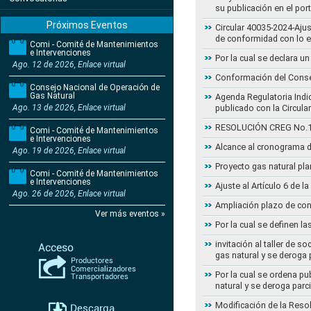
su publicación en el por
Próximos Eventos
Circular 40035-2024-Aju
de conformidad con lo 
Comi - Comité de Mantenimientos
e Intervenciones
Por la cual se declara 
Ago. 12 de 2026, Enlace virtual
Conformación del Conse
Consejo Nacional de Operación de
Gas Natural
Agenda Regulatoria Indic
Ago. 13 de 2026, Enlace virtual
publicado con la Circula
RESOLUCIÓN CREG No.102 
Comi - Comité de Mantenimientos
e Intervenciones
Alcance al cronograma d
Ago. 19 de 2026, Enlace virtual
Proyecto gas natural pla
Comi - Comité de Mantenimientos
e Intervenciones
Ajuste al Artículo 6 de 
Ago. 26 de 2026, Enlace virtual
Ampliación plazo de con
Ver más eventos »
Por la cual se definen la
invitación al taller de 
gas natural y se deroga
Por la cual se ordena pu
natural y se deroga par
Modificación de la Reso