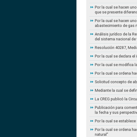
Por la cual se hacen uno
que se presente diferenc
Por la cual se hacen uno
abastecimiento de gas n
Análisis jurídico de la 
del sistema nacional de
Resolución 40287, Media
Por la cual se declara e
Por la cual se modifica
Por la cual se ordena ha
Solicitud concepto de a
Mediante la cual se defi
La CREG publicó la Circu
Publicación para coment
la fecha y sus perspecti
Por la cual se establece
Por la cual se ordena ha
natural”