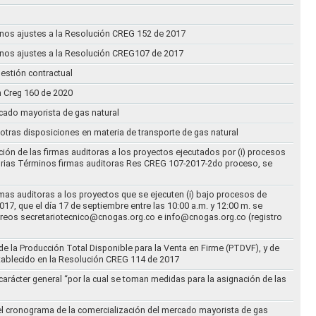
n unos ajustes a la Resolución CREG 152 de 2017
n unos ajustes a la Resolución CREG107 de 2017
estión contractual
n Creg 160 de 2020
rcado mayorista de gas natural
n otras disposiciones en materia de transporte de gas natural
ción de las firmas auditoras a los proyectos ejecutados por (i) procesos
torias Términos firmas auditoras Res CREG 107-2017-2do proceso, se
rmas auditoras a los proyectos que se ejecuten (i) bajo procesos de
17, que el día 17 de septiembre entre las 10:00 a.m. y 12:00 m. se
correos secretariotecnico@cnogas.org.co e info@cnogas.org.co (registro
e la Producción Total Disponible para la Venta en Firme (PTDVF), y de
stablecido en la Resolución CREG 114 de 2017
arácter general “por la cual se toman medidas para la asignación de las
 el cronograma de la comercialización del mercado mayorista de gas