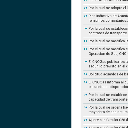
Por la cual se adopta e
Plan Indicativo de Abast
remitir los comentarios
Por la cual se establece
contratos de transporte 
Por la cual se modifica 
Por el cual se modifica 
Operación de Gas, CNO 
El CNOGas publica los té
según lo previsto en el 
Solicitud acuerdos de b
El CNOGas informa al púb
encuentran a disposició
Por la cual se establec
capacidad de transporte
Por la cual se ordena ha
mayorista de gas natura
Ajuste a la Circular 05
Ajuste a la Circular 05