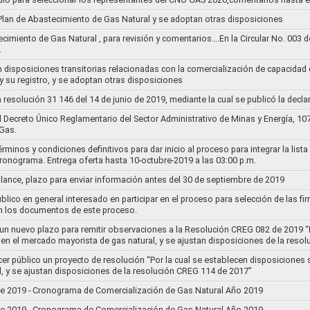
l Plan de Abastecimiento de Gas Natural y se adoptan otras disposiciones
ecimiento de Gas Natural , para revisión y comentarios….En la Circular No. 003
…
n disposiciones transitorias relacionadas con la comercialización de capacidad d
y su registro, y se adoptan otras disposiciones
la resolución 31 146 del 14 de junio de 2019, mediante la cual se publicó la decl
el Decreto Único Reglamentario del Sector Administrativo de Minas y Energía, 1
Gas.
rminos y condiciones definitivos para dar inicio al proceso para integrar la lis
cronograma. Entrega oferta hasta 10-octubre-2019 a las 03:00 p.m.
alance, plazo para enviar información antes del 30 de septiembre de 2019
lico en general interesado en participar en el proceso para selección de las fi
n los documentos de este proceso.
e un nuevo plazo para remitir observaciones a la Resolución CREG 082 de 2019 “
 en el mercado mayorista de gas natural, y se ajustan disposiciones de la reso
cer público un proyecto de resolución “Por la cual se establecen disposiciones
l, y se ajustan disposiciones de la resolución CREG 114 de 2017”
8 de 2019 - Cronograma de Comercialización de Gas Natural Año 2019
8 de 2019 - Cronograma de Comercialización de Gas Natural Año 2019..