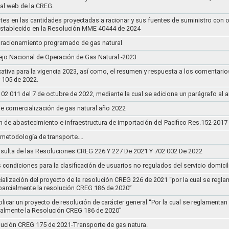
tal web de la CREG.
stes en las cantidades proyectadas a racionar y sus fuentes de suministro con 
establecido en la Resolución MME 40444 de 2024
un racionamiento programado de gas natural
jo Nacional de Operación de Gas Natural -2023
ativa para la vigencia 2023, así como, el resumen y respuesta a los comentario
r 105 de 2022.
011 del 7 de octubre de 2022, mediante la cual se adiciona un parágrafo al a
e comercialización de gas natural año 2022
n de abastecimiento e infraestructura de importación del Pacifico Res.152-2017
la metodología de transporte….
sulta de las Resoluciones CREG 226 Y 227 De 2021 Y 702 002 De 2022
s condiciones para la clasificación de usuarios no regulados del servicio domicil
socialización del proyecto de la resolución CREG 226 de 2021 “por la cual se r
 parcialmente la resolución CREG 186 de 2020”
blicar un proyecto de resolución de carácter general “Por la cual se reglament
cialmente la Resolución CREG 186 de 2020”
lución CREG 175 de 2021-Transporte de gas natura.