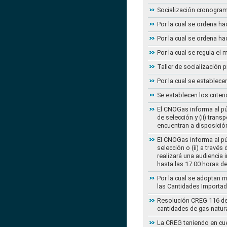
Socialización cronogram
Por la cual se ordena ha
Por la cual se ordena ha
Por la cual se regula e
Taller de socialización
Por la cual se establec
Se establecen los criter
El CNOGas informa al púb
de selección y (ii) tra
encuentran a disposición
El CNOGas informa al púb
selección o (ii) a travé
realizará una audiencia 
hasta las 17:00 horas d
Por la cual se adoptan 
las Cantidades Importad
Resolución CREG 116 de 2
cantidades de gas natur
La CREG teniendo en cue