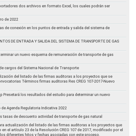
ortadores dos archivos en formato Excel, los cuales podrán ser
ero de 2022
vas de conexión en los puntos de entrada y salida del sistema de
NTOS DE ENTRADA Y SALIDA DEL SISTEMA DE TRANSPORTE DE GAS
eterminar un nuevo esquema de remuneración de transporte de gas
l de cargos del Sistema Nacional de Transporte
ización del listado de las firmas auditoras a los proyectos que se
lo Convocatorias Términos firmas auditoras Res CREG 107-2017-Nuevo
oup Presetará los resultados del estudio para determinar un nuevo
o de Agenda Regulatoria Indicativa 2022
s tasas de descuento actividad de transporte de gas natural
ra actualización del listado de las firmas auditoras a los proyectos que
to en el artículo 23 de la Resolución CREG 107 de 2017, modificado por el
los diferentes hitos y fechas asociadas con este proceso.