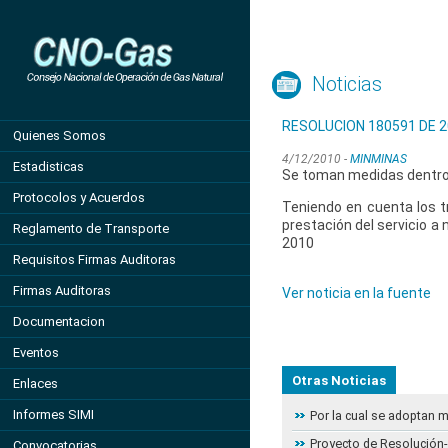
Noticias
RESOLUCION 180591 DE 
Quienes Somos
4/12/2010 -
MINMINAS
Estadisticas
Se toman medidas dentro 
Protocolos y Acuerdos
Teniendo en cuenta los tr
prestación del servicio a n
Reglamento de Transporte
2010
Requisitos Firmas Auditoras
Firmas Auditoras
Ver noticia en la fuente
Documentacion
Eventos
Otras Noticias
Enlaces
Informes SIMI
Por la cual se adoptan 
Proyecto de Resolución- 
Convocatorias