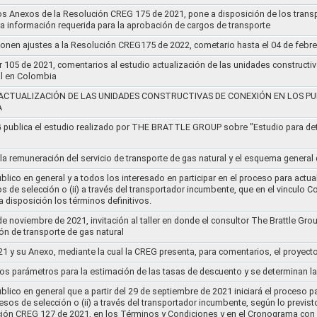
os Anexos de la Resolución CREG 175 de 2021, pone a disposición de los transp
 la información requerida para la aprobación de cargos de transporte
ponen ajustes a la Resolución CREG175 de 2022, cometario hasta el 04 de febr
r 105 de 2021, comentarios al estudio actualización de las unidades constructi
al en Colombia
ACTUALIZACIÓN DE LAS UNIDADES CONSTRUCTIVAS DE CONEXIÓN EN LOS PU
A
G publica el estudio realizado por THE BRATTLE GROUP sobre "Estudio para d
 la remuneración del servicio de transporte de gas natural y el esquema genera
lico en general y a todos los interesado en participar en el proceso para actual
sos de selección o (ii) a través del transportador incumbente, que en el vincu
 disposición los términos definitivos.
de noviembre de 2021, invitación al taller en donde el consultor The Brattle Gr
n de transporte de gas natural
21 y su Anexo, mediante la cual la CREG presenta, para comentarios, el proyect
nos parámetros para la estimación de las tasas de descuento y se determinan la
lico en general que a partir del 29 de septiembre de 2021 iniciará el proceso pa
cesos de selección o (ii) a través del transportador incumbente, según lo previs
ución CREG 127 de 2021, en los Términos y Condiciones y en el Cronograma con 