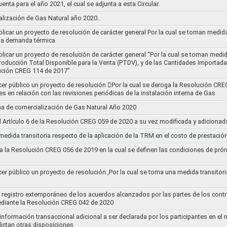
uenta para el año 2021, el cual se adjunta a esta Circular.
ización de Gas Natural año 2020..
blicar un proyecto de resolución de carácter general Por la cual se toman medid
 la demanda térmica
ublicar un proyecto de resolución de carácter general “Por la cual se toman me
roducción Total Disponible para la Venta (PTDV), y de las Cantidades Importada
ución CREG 114 de 2017”
acer público un proyecto de resolución 􀂴Por la cual se deroga la Resolución C
es en relación con las revisiones periódicas de la instalación interna de Gas
a de comercialización de Gas Natural Año 2020
el Artículo 6 de la Resolución CREG 059 de 2020 a su vez modificada y adiciona
medida transitoria respecto de la aplicación de la TRM en el costo de prestació
a la Resolución CREG 056 de 2019 en la cual se definen las condiciones de prórr
cer público un proyecto de resolución ,Por la cual se toma una medida transitori
el registro extemporáneo de los acuerdos alcanzados por las partes de los cont
ediante la Resolución CREG 042 de 2020
 información transaccional adicional a ser declarada por los participantes en el
ictan otras disposiciones