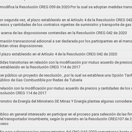
y modifica la Resolución CREG 059 de 2020 Por la cual se adoptan medidas transi
por segunda vez, el plazo establecido en el Artículo 4 de la Resolución CREG 04
ecios y cantidades de los contratos vigentes de suministro y transporte de ga
 acerca de las disposiciones contenidas en la Resolución CREG 042 de 2020
rmación transaccional adicional a ser declarada por los participantes en el mer
ictan otras disposiciones.
el plazo establecido en el Artículo 4 de la Resolución CREG 042 de 2020
idas transitorias en relación con la modificación por mutuo acuerdo de precios
 establecido en la Resolución CREG 114 de 2017
cer público un proyecto de resolución , por la cual se establece una Opción Tar
 Público de Gas Combustible por Redes de Tubería
 relación con la modificación por mutuo acuerdo de precios y cantidades de los
Resolución CREG 114 de 2017
ministro de Energía del Ministerio DE Minas Y Energía plantea algunas considera
lico en general interesado en participar en el proceso para selección de las fi
s del transportador incumbente, según lo previsto en la Resolución CREG107 de 2
oceso
dio para seleccionar los representantes del CNO GAS 2020,comentarios hasta e