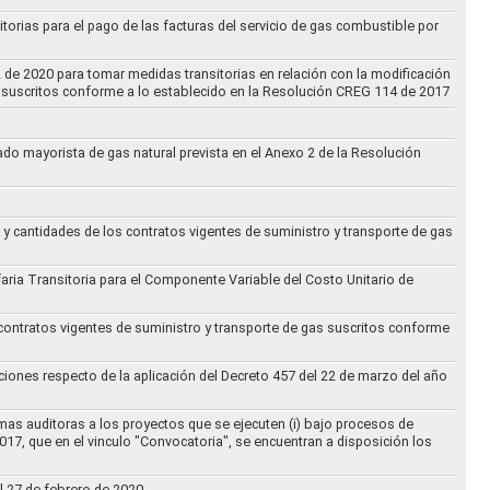
torias para el pago de las facturas del servicio de gas combustible por
2 de 2020 para tomar medidas transitorias en relación con la modificación
s suscritos conforme a lo establecido en la Resolución CREG 114 de 2017
cado mayorista de gas natural prevista en el Anexo 2 de la Resolución
 y cantidades de los contratos vigentes de suministro y transporte de gas
ifaria Transitoria para el Componente Variable del Costo Unitario de
 contratos vigentes de suministro y transporte de gas suscritos conforme
ciones respecto de la aplicación del Decreto 457 del 22 de marzo del año
rmas auditoras a los proyectos que se ejecuten (i) bajo procesos de
017, que en el vinculo "Convocatoria", se encuentran a disposición los
l 27 de febrero de 2020