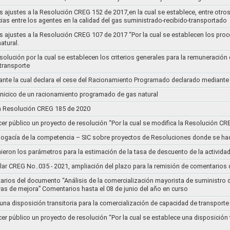
s ajustes a la Resolución CREG 152 de 2017,en la cual se establece, entre otros
ias entre los agentes en la calidad del gas suministrado-recibido-transportado
s ajustes a la Resolución CREG 107 de 2017 “Por la cual se establecen los pro
atural.
Resolución por la cual se establecen los criterios generales para la remuneración
 transporte
nte la cual declara el cese del Racionamiento Programado declarado mediante
l inicico de un racionamiento programado de gas natural
 la Resolución CREG 185 de 2020
cer público un proyecto de resolución “Por la cual se modifica la Resolución C
bogacía de la competencia – SIC sobre proyectos de Resoluciones donde se h
nieron los parámetros para la estimación de la tasa de descuento de la actividad
lar CREG No..035 - 2021, ampliación del plazo para la remisión de comentarios d
arios del documento “Análisis de la comercialización mayorista de suministro 
vas de mejora” Comentarios hasta el 08 de junio del año en curso
 una disposición transitoria para la comercialización de capacidad de transporte
cer público un proyecto de resolución “Por la cual se establece una disposición 