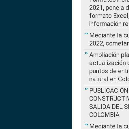
2021, pone a d
formato Excel,
información re
Mediante la c
2022, cometar
Ampliación pla
actualización 
puntos de entr
natural en Co
PUBLICACIÓN
CONSTRUCTIV
SALIDA DEL 
COLOMBIA
Mediante la cu