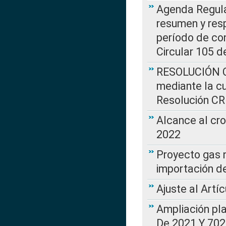
Agenda Regulat
resumen y resp
período de co
Circular 105 d
RESOLUCIÓN CR
mediante la cu
Resolución C
Alcance al cr
2022
Proyecto gas n
importación d
Ajuste al Artí
Ampliación pl
De 2021 Y 702