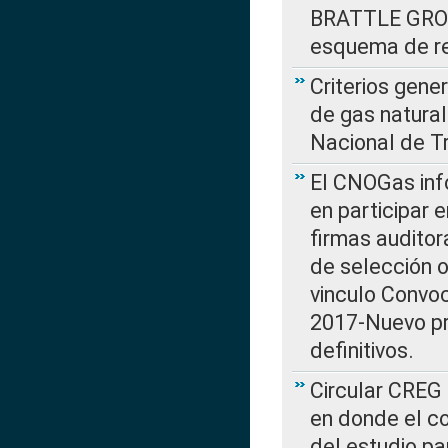
BRATTLE GROUP
esquema de re
Criterios gene
de gas natura
Nacional de T
El CNOGas info
en participar 
firmas auditor
de selección o
vinculo Convo
2017-Nuevo pr
definitivos.
Circular CREG 
en donde el co
del estudio p