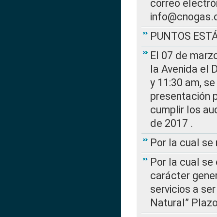
correo electr
info@cnogas.
PUNTOS EST
El 07 de marzo
la Avenida el 
y 11:30 am, se 
presentación p
cumplir los au
de 2017 .
Por la cual s
Por la cual se
carácter gener
servicios a se
Natural” Plaz