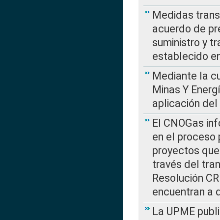
Medidas transi
acuerdo de pre
suministro y t
establecido e
Mediante la cu
Minas Y Energ
aplicación del
El CNOGas info
en el proceso 
proyectos que 
través del tra
Resolución CRE
encuentran a 
La UPME public