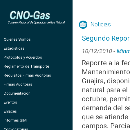
Noticias
Segundo Repor
Quienes Somos
Estadisticas
10/12/2010 -
Minm
Protocolos y Acuerdos
Reporte a la fe
Reglamento de Transporte
Mantenimiento
Requisitos Firmas Auditoras
Guajira, dispon
Firmas Auditoras
natural para el
Documentacion
octubre, permit
Eventos
demanda del se
Enlaces
que se atiende
Informes SIMI
campos. Parcial
Convocatorias