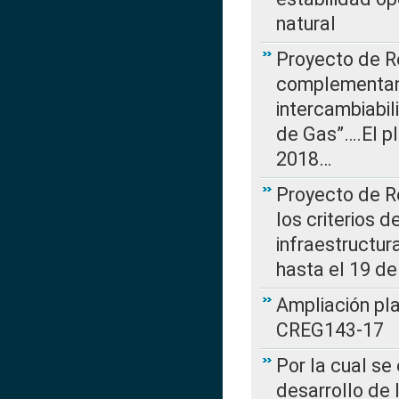
natural
Proyecto de R
complementan 
intercambiabi
de Gas”….El p
2018…
Proyecto de R
los criterios d
infraestructur
hasta el 19 de
Ampliación pl
CREG143-17
Por la cual se
desarrollo de 