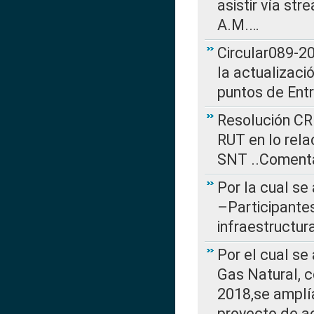
asistir vía st
A.M.…
Circular089-20
la actualizaci
puntos de Ent
Resolución CR
RUT en lo rel
SNT ..Comenta
Por la cual se
–Participantes
infraestructur
Por el cual se
Gas Natural, 
2018,se amplí
proyecto de ac