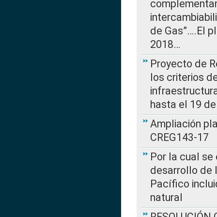
complementan 
intercambiabi
de Gas”….El p
2018…
Proyecto de R
los criterios d
infraestructur
hasta el 19 de
Ampliación pl
CREG143-17
Por la cual se
desarrollo de 
Pacífico inclu
natural
RESOLUCIÓN CR