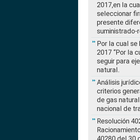
2017,en la cua
seleccionar fi
presente difer
suministrado-
Por la cual se
2017 “Por la 
seguir para ej
natural.
Análisis jurídi
criterios gene
de gas natura
nacional de tr
Resolución 402
Racionamient
40280 del 30 