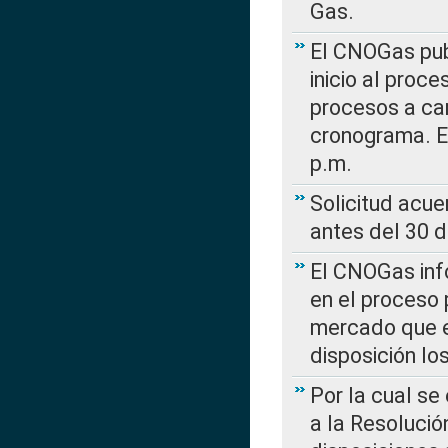
Gas.
El CNOGas publ
inicio al proce
procesos a car
cronograma. E
p.m.
Solicitud acue
antes del 30 
El CNOGas info
en el proceso 
mercado que en
disposición l
Por la cual se
a la Resolució