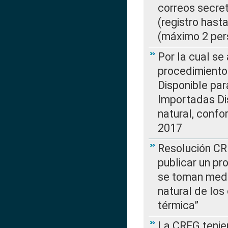
correos secre
(registro hast
(máximo 2 per
Por la cual s
procedimiento
Disponible par
Importadas Di
natural, confo
2017
Resolución CR
publicar un pr
se toman medi
natural de los
térmica”
La CREG tenien