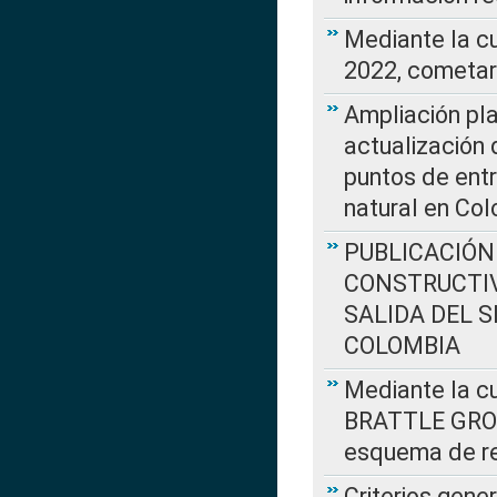
Mediante la c
2022, cometar
Ampliación pla
actualización 
puntos de entr
natural en Co
PUBLICACIÓN
CONSTRUCTIV
SALIDA DEL 
COLOMBIA
Mediante la cu
BRATTLE GROUP
esquema de re
Criterios gene