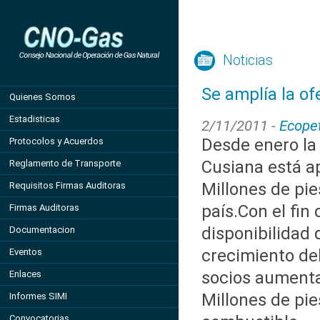
Noticias
Se amplía la of
Quienes Somos
Estadisticas
2/11/2011 -
Ecopet
Desde enero la
Protocolos y Acuerdos
Cusiana está a
Reglamento de Transporte
Millones de pie
Requisitos Firmas Auditoras
país.Con el fin
Firmas Auditoras
disponibilidad 
Documentacion
crecimiento de
Eventos
socios aumenta
Enlaces
Millones de pie
Informes SIMI
Convocatorias