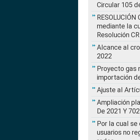
Circular 105 d
RESOLUCIÓN CR
mediante la cu
Resolución C
Alcance al cr
2022
Proyecto gas n
importación d
Ajuste al Artí
Ampliación pl
De 2021 Y 702
Por la cual se
usuarios no re