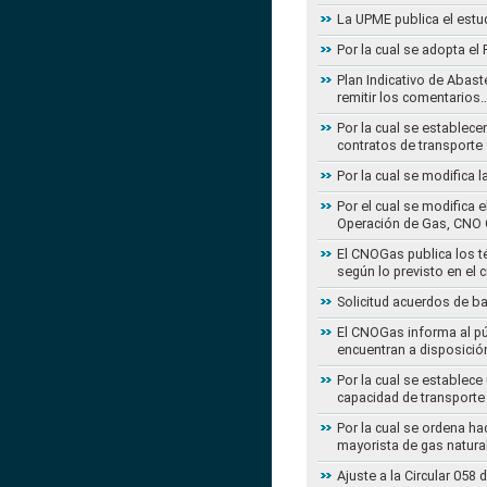
La UPME publica el estu
Por la cual se adopta e
Plan Indicativo de Abast
remitir los comentarios
Por la cual se establece
contratos de transporte 
Por la cual se modifica 
Por el cual se modifica 
Operación de Gas, CNO 
El CNOGas publica los té
según lo previsto en el 
Solicitud acuerdos de b
El CNOGas informa al púb
encuentran a disposició
Por la cual se establec
capacidad de transporte
Por la cual se ordena ha
mayorista de gas natura
Ajuste a la Circular 05