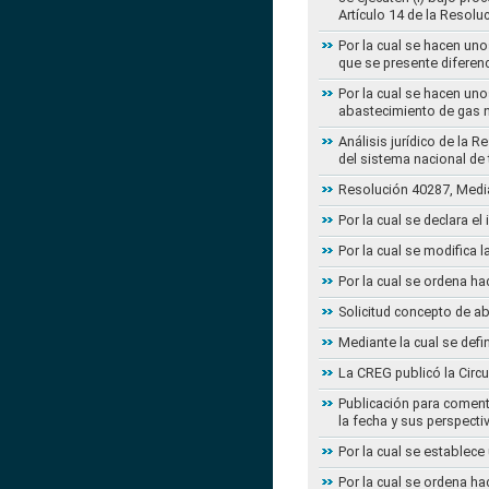
Artículo 14 de la Resol
Por la cual se hacen uno
que se presente diferenc
Por la cual se hacen uno
abastecimiento de gas n
Análisis jurídico de la 
del sistema nacional de
Resolución 40287, Media
Por la cual se declara e
Por la cual se modifica
Por la cual se ordena ha
Solicitud concepto de a
Mediante la cual se defi
La CREG publicó la Circu
Publicación para coment
la fecha y sus perspecti
Por la cual se establece
Por la cual se ordena ha