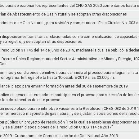
dio para seleccionar los representantes del CNO GAS 2020,comentarios hasta e
l Plan de Abastecimiento de Gas Natural y se adoptan otras disposiciones
ecimiento de Gas Natural , para revisión y comentarios….En la Circular No. 003
…
n disposiciones transitorias relacionadas con la comercialización de capacidad d
y su registro, y se adoptan otras disposiciones
la resolución 31 146 del 14 de junio de 2019, mediante la cual se publicó la decl
el Decreto Único Reglamentario del Sector Administrativo de Minas y Energía, 1
Gas.
rminos y condiciones definitivos para dar inicio al proceso para integrar la lis
cronograma. Entrega oferta hasta 10-octubre-2019 a las 03:00 p.m.
alance, plazo para enviar información antes del 30 de septiembre de 2019
lico en general interesado en participar en el proceso para selección de las fi
n los documentos de este proceso.
e un nuevo plazo para remitir observaciones a la Resolución CREG 082 de 2019 “
 en el mercado mayorista de gas natural, y se ajustan disposiciones de la reso
cer público un proyecto de resolución “Por la cual se establecen disposiciones
l, y se ajustan disposiciones de la resolución CREG 114 de 2017”
8 de 2019 - Cronograma de Comercialización de Gas Natural Año 2019