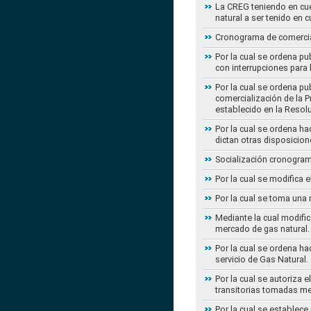
La CREG teniendo en cue
natural a ser tenido en c
Cronograma de comercial
Por la cual se ordena pu
con interrupciones para
Por la cual se ordena p
comercialización de la P
establecido en la Resol
Por la cual se ordena h
dictan otras disposicion
Socialización cronogram
Por la cual se modifica 
Por la cual se toma una 
Mediante la cual modific
mercado de gas natural.
Por la cual se ordena ha
servicio de Gas Natural.
Por la cual se autoriza 
transitorias tomadas m
Por la cual se establece