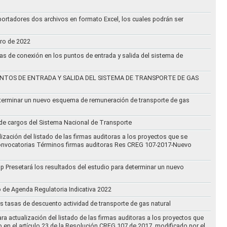
ortadores dos archivos en formato Excel, los cuales podrán ser
ero de 2022
vas de conexión en los puntos de entrada y salida del sistema de
NTOS DE ENTRADA Y SALIDA DEL SISTEMA DE TRANSPORTE DE GAS
eterminar un nuevo esquema de remuneración de transporte de gas
l de cargos del Sistema Nacional de Transporte
ización del listado de las firmas auditoras a los proyectos que se
lo Convocatorias Términos firmas auditoras Res CREG 107-2017-Nuevo
oup Presetará los resultados del estudio para determinar un nuevo
o de Agenda Regulatoria Indicativa 2022
s tasas de descuento actividad de transporte de gas natural
ra actualización del listado de las firmas auditoras a los proyectos que
to en el artículo 23 de la Resolución CREG 107 de 2017, modificado por el