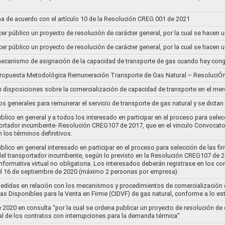
a de acuerdo con el artículo 10 de la Resolución CREG 001 de 2021
cer público un proyecto de resolución de carácter general, por la cual se hace
cer público un proyecto de resolución de carácter general, por la cual se hace
l mecanismo de asignación de la capacidad de transporte de gas cuando hay cong
 propuesta Metodológica Remuneración Transporte de Gas Natural – ResoluciÓ
en disposiciones sobre la comercialización de capacidad de transporte en el me
ios generales para remunerar el servicio de transporte de gas natural y se dicta
lico en general y a todos los interesado en participar en el proceso para selec
nsportador incumbente- Resolución CREG107 de 2017, que en el vinculo Convoca
 los términos definitivos.
lico en general interesado en participar en el proceso para selección de las fi
s del transportador incumbente, según lo previsto en la Resolución CREG107 de 20
informativa virtual no obligatoria. Los interesados deberán registrase en los 
el 16 de septiembre de 2020 (máximo 2 personas por empresa).
medidas en relación con los mecanismos y procedimientos de comercialización d
as Disponibles para la Venta en Firme (CIDVF) de gas natural, conforme a lo e
020 en consulta “por la cual se ordena publicar un proyecto de resolución de c
al de los contratos con interrupciones para la demanda térmica”