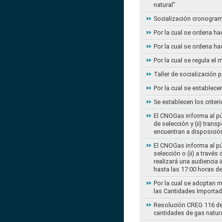
natural”
Socialización cronogram
Por la cual se ordena ha
Por la cual se ordena ha
Por la cual se regula e
Taller de socialización
Por la cual se establec
Se establecen los criter
El CNOGas informa al púb
de selección y (ii) tra
encuentran a disposición
El CNOGas informa al púb
selección o (ii) a travé
realizará una audiencia 
hasta las 17:00 horas d
Por la cual se adoptan 
las Cantidades Importad
Resolución CREG 116 de 2
cantidades de gas natur