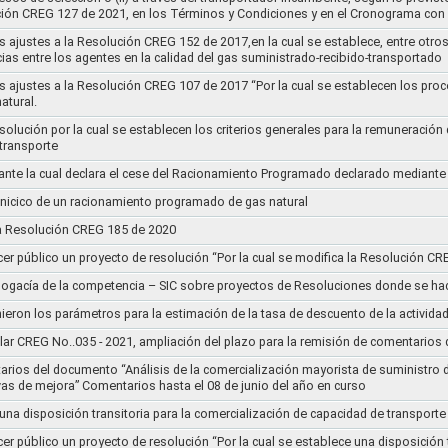
ución CREG 127 de 2021, en los Términos y Condiciones y en el Cronograma con 
s ajustes a la Resolución CREG 152 de 2017,en la cual se establece, entre otros
ias entre los agentes en la calidad del gas suministrado-recibido-transportado
s ajustes a la Resolución CREG 107 de 2017 “Por la cual se establecen los pro
atural.
Resolución por la cual se establecen los criterios generales para la remuneración
 transporte
nte la cual declara el cese del Racionamiento Programado declarado mediante
l inicico de un racionamiento programado de gas natural
 la Resolución CREG 185 de 2020
cer público un proyecto de resolución “Por la cual se modifica la Resolución C
bogacía de la competencia – SIC sobre proyectos de Resoluciones donde se h
nieron los parámetros para la estimación de la tasa de descuento de la actividad
lar CREG No..035 - 2021, ampliación del plazo para la remisión de comentarios d
arios del documento “Análisis de la comercialización mayorista de suministro 
vas de mejora” Comentarios hasta el 08 de junio del año en curso
 una disposición transitoria para la comercialización de capacidad de transporte
cer público un proyecto de resolución “Por la cual se establece una disposición 