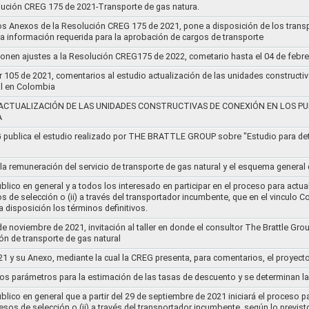
lución CREG 175 de 2021-Transporte de gas natura.
os Anexos de la Resolución CREG 175 de 2021, pone a disposición de los transp
 la información requerida para la aprobación de cargos de transporte
ponen ajustes a la Resolución CREG175 de 2022, cometario hasta el 04 de febr
r 105 de 2021, comentarios al estudio actualización de las unidades constructi
al en Colombia
ACTUALIZACIÓN DE LAS UNIDADES CONSTRUCTIVAS DE CONEXIÓN EN LOS PU
A
G publica el estudio realizado por THE BRATTLE GROUP sobre "Estudio para d
 la remuneración del servicio de transporte de gas natural y el esquema genera
lico en general y a todos los interesado en participar en el proceso para actual
sos de selección o (ii) a través del transportador incumbente, que en el vincu
 disposición los términos definitivos.
de noviembre de 2021, invitación al taller en donde el consultor The Brattle Gr
n de transporte de gas natural
21 y su Anexo, mediante la cual la CREG presenta, para comentarios, el proyect
nos parámetros para la estimación de las tasas de descuento y se determinan la
lico en general que a partir del 29 de septiembre de 2021 iniciará el proceso pa
cesos de selección o (ii) a través del transportador incumbente, según lo previs