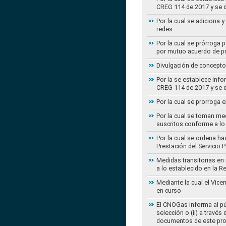
CREG 114 de 2017 y se d
Por la cual se adiciona 
redes.
Por la cual se prórroga 
por mutuo acuerdo de pr
Divulgación de concepto
Por la se establece info
CREG 114 de 2017 y se d
Por la cual se prorroga 
Por la cual se toman med
suscritos conforme a lo
Por la cual se ordena ha
Prestación del Servicio
Medidas transitorias en
a lo establecido en la 
Mediante la cual el Vice
en curso
El CNOGas informa al púb
selección o (ii) a travé
documentos de este pr