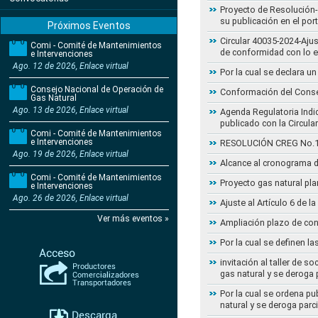
Proyecto de Resolución- 
su publicación en el por
Próximos Eventos
Circular 40035-2024-Aju
Comi - Comité de Mantenimientos
de conformidad con lo 
e Intervenciones
Ago. 12 de 2026, Enlace virtual
Por la cual se declara 
Consejo Nacional de Operación de
Conformación del Conse
Gas Natural
Ago. 13 de 2026, Enlace virtual
Agenda Regulatoria Indic
publicado con la Circula
Comi - Comité de Mantenimientos
e Intervenciones
RESOLUCIÓN CREG No.102 
Ago. 19 de 2026, Enlace virtual
Alcance al cronograma d
Comi - Comité de Mantenimientos
Proyecto gas natural pla
e Intervenciones
Ago. 26 de 2026, Enlace virtual
Ajuste al Artículo 6 de 
Ver más eventos »
Ampliación plazo de con
Por la cual se definen la
invitación al taller de 
gas natural y se deroga
Por la cual se ordena pu
natural y se deroga par