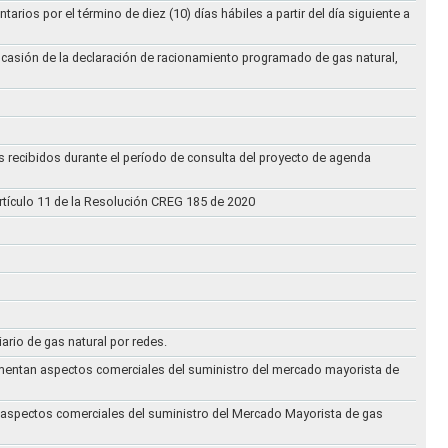
ios por el término de diez (10) días hábiles a partir del día siguiente a
ocasión de la declaración de racionamiento programado de gas natural,
s recibidos durante el período de consulta del proyecto de agenda
rtículo 11 de la Resolución CREG 185 de 2020
iario de gas natural por redes.
eglamentan aspectos comerciales del suministro del mercado mayorista de
an aspectos comerciales del suministro del Mercado Mayorista de gas