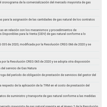
 el cronograma de la comercialización del mercado mayorista de gas
as para la asignación de las cantidades de gas natural de los contratos
didas en relación con los mecanismos y procedimientos de
s Disponibles para la Venta (CIDV) de gas natural conforme a lo
REG 035 de 2020, modificada por la Resolución CREG 066 de 2020 y se
da por la Resolución CREG 065 de 2020 y se adopta otra disposición
n del servicio de Gas Natura
oga del período de obligación de prestación de servicios del gestor del
a respecto de la aplicación de la TRM en el costo de prestación del
ratos de suministro y transporte de gas natural conforme a las medidas
 mercado mayorista de gas natural prevista en el Anexo 2 de la Resolución