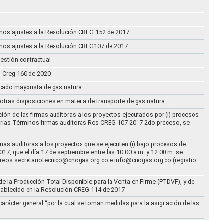
n unos ajustes a la Resolución CREG 152 de 2017
n unos ajustes a la Resolución CREG107 de 2017
estión contractual
n Creg 160 de 2020
rcado mayorista de gas natural
n otras disposiciones en materia de transporte de gas natural
ción de las firmas auditoras a los proyectos ejecutados por (i) procesos
torias Términos firmas auditoras Res CREG 107-2017-2do proceso, se
rmas auditoras a los proyectos que se ejecuten (i) bajo procesos de
17, que el día 17 de septiembre entre las 10:00 a.m. y 12:00 m. se
correos secretariotecnico@cnogas.org.co e info@cnogas.org.co (registro
e la Producción Total Disponible para la Venta en Firme (PTDVF), y de
stablecido en la Resolución CREG 114 de 2017
arácter general “por la cual se toman medidas para la asignación de las