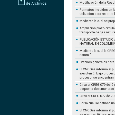
Modificación de la Reso
Formatos incluidos en l
utilizados para reportar
Mediante la cual se pro
Ampliación plazo circula
transporte de gas natur
PUBLICACIÓN ESTUDIO 
NATURAL EN COLOMBI
Mediante la cual la CRE
natural"
Criterios generales para
El CNOGas informa al púb
ejecuten (i) bajo proce
proceso, se encuentran a
Circular CREG 079 del 9 
esquema de remuneració
Circular CREG 077 de 20
Por la cual se definen u
El CNOGas informa al púb
se ejecuten (i) bajo pro