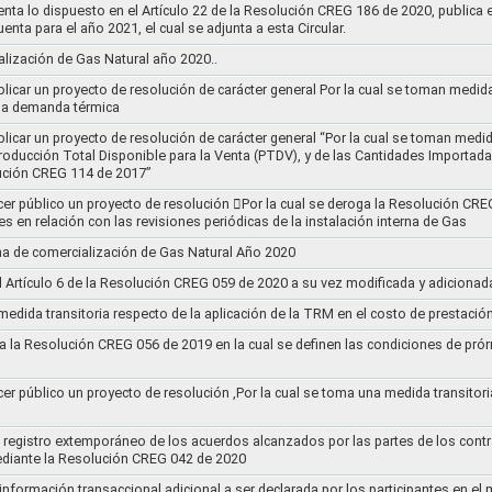
nta lo dispuesto en el Artículo 22 de la Resolución CREG 186 de 2020, publica
uenta para el año 2021, el cual se adjunta a esta Circular.
ización de Gas Natural año 2020..
blicar un proyecto de resolución de carácter general Por la cual se toman medid
 la demanda térmica
ublicar un proyecto de resolución de carácter general “Por la cual se toman me
roducción Total Disponible para la Venta (PTDV), y de las Cantidades Importada
ución CREG 114 de 2017”
acer público un proyecto de resolución 􀂴Por la cual se deroga la Resolución C
es en relación con las revisiones periódicas de la instalación interna de Gas
a de comercialización de Gas Natural Año 2020
el Artículo 6 de la Resolución CREG 059 de 2020 a su vez modificada y adiciona
medida transitoria respecto de la aplicación de la TRM en el costo de prestació
a la Resolución CREG 056 de 2019 en la cual se definen las condiciones de prórr
cer público un proyecto de resolución ,Por la cual se toma una medida transitori
el registro extemporáneo de los acuerdos alcanzados por las partes de los cont
ediante la Resolución CREG 042 de 2020
 información transaccional adicional a ser declarada por los participantes en el