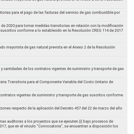
torias para el pago de las facturas del servicio de gas combustible por
2 de 2020 para tomar medidas transitorias en relación con la modificación
s suscritos conforme a lo establecido en la Resolución CREG 114 de 2017
cado mayorista de gas natural prevista en el Anexo 2 de la Resolución
 y cantidades de los contratos vigentes de suministro y transporte de gas
ifaria Transitoria para el Componente Variable del Costo Unitario de
 contratos vigentes de suministro y transporte de gas suscritos conforme
ciones respecto de la aplicación del Decreto 457 del 22 de marzo del año
rmas auditoras a los proyectos que se ejecuten (i) bajo procesos de
017, que en el vinculo "Convocatoria", se encuentran a disposición los