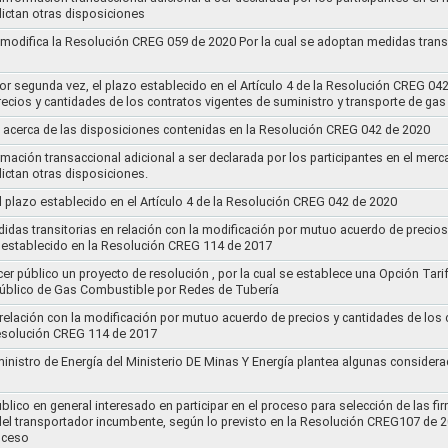
ictan otras disposiciones
y modifica la Resolución CREG 059 de 2020 Por la cual se adoptan medidas transi
por segunda vez, el plazo establecido en el Artículo 4 de la Resolución CREG 04
ecios y cantidades de los contratos vigentes de suministro y transporte de ga
 acerca de las disposiciones contenidas en la Resolución CREG 042 de 2020
rmación transaccional adicional a ser declarada por los participantes en el mer
ictan otras disposiciones.
el plazo establecido en el Artículo 4 de la Resolución CREG 042 de 2020
idas transitorias en relación con la modificación por mutuo acuerdo de precios
 establecido en la Resolución CREG 114 de 2017
cer público un proyecto de resolución , por la cual se establece una Opción Tar
 Público de Gas Combustible por Redes de Tubería
 relación con la modificación por mutuo acuerdo de precios y cantidades de los
Resolución CREG 114 de 2017
ministro de Energía del Ministerio DE Minas Y Energía plantea algunas considera
lico en general interesado en participar en el proceso para selección de las fi
s del transportador incumbente, según lo previsto en la Resolución CREG107 de 2
oceso