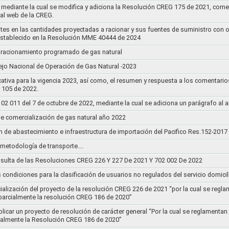
mediante la cual se modifica y adiciona la Resolución CREG 175 de 2021, comentar
tal web de la CREG.
stes en las cantidades proyectadas a racionar y sus fuentes de suministro con 
establecido en la Resolución MME 40444 de 2024
un racionamiento programado de gas natural
jo Nacional de Operación de Gas Natural -2023
ativa para la vigencia 2023, así como, el resumen y respuesta a los comentario
r 105 de 2022.
011 del 7 de octubre de 2022, mediante la cual se adiciona un parágrafo al a
e comercialización de gas natural año 2022
n de abastecimiento e infraestructura de importación del Pacifico Res.152-2017
la metodología de transporte….
sulta de las Resoluciones CREG 226 Y 227 De 2021 Y 702 002 De 2022
s condiciones para la clasificación de usuarios no regulados del servicio domicil
socialización del proyecto de la resolución CREG 226 de 2021 “por la cual se r
 parcialmente la resolución CREG 186 de 2020”
blicar un proyecto de resolución de carácter general “Por la cual se reglament
cialmente la Resolución CREG 186 de 2020”