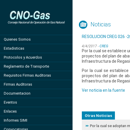
Noticias
RESOLUCION CREG 026 -2
Quienes Somos
4/4/2017 -
CREG
Estadisticas
Por la cual se establece 
proyectos del plan de aba
Protocolos y Acuerdos
Infraestructura de Regasi
Reglamento de Transporte
Por la cual se establec
Requisitos Firmas Auditoras
proyectos del plan de ab
Infraestructura de Regasi
Firmas Auditoras
Ver noticia en la fuente
Documentacion
Eventos
Enlaces
Otras Noticias
Informes SIMI
Por la cual se adoptan 
Convocatorias