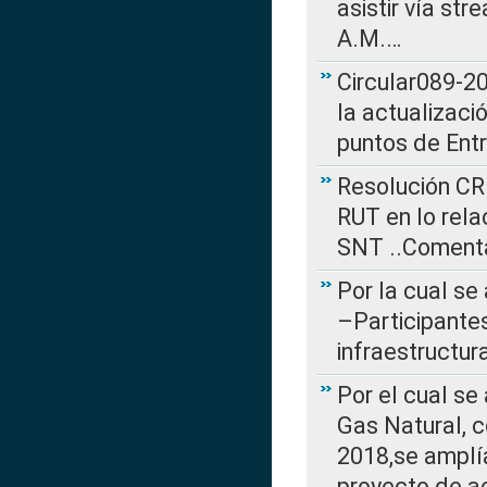
asistir vía st
A.M.…
Circular089-20
la actualizaci
puntos de Ent
Resolución CR
RUT en lo rel
SNT ..Comenta
Por la cual se
–Participantes
infraestructur
Por el cual se
Gas Natural, 
2018,se amplí
proyecto de ac