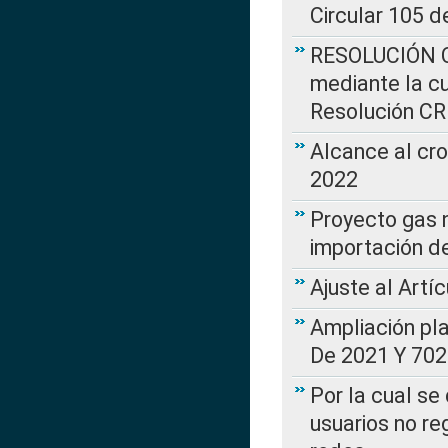
Circular 105 d
RESOLUCIÓN CR
mediante la cu
Resolución C
Alcance al cr
2022
Proyecto gas n
importación d
Ajuste al Artí
Ampliación pl
De 2021 Y 702
Por la cual se
usuarios no re