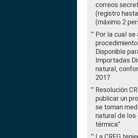
correos secre
(registro hast
(máximo 2 per
Por la cual s
procedimiento
Disponible par
Importadas Di
natural, confo
2017
Resolución CR
publicar un pr
se toman medi
natural de los
térmica”
La CREG tenien