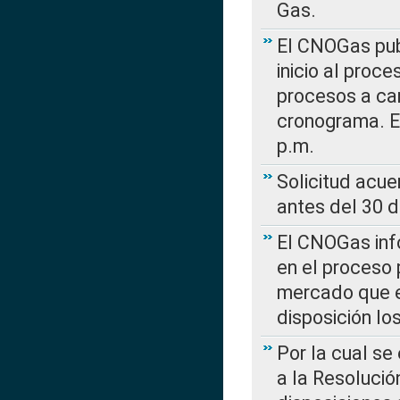
Gas.
El CNOGas publ
inicio al proce
procesos a car
cronograma. E
p.m.
Solicitud acue
antes del 30 
El CNOGas info
en el proceso 
mercado que en
disposición l
Por la cual se
a la Resolució