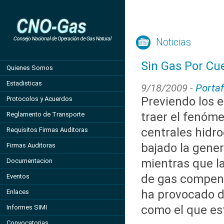
Noticias
Sin Gas Por Cu
Quienes Somos
Estadisticas
9/18/2009 -
Portaf
Previendo los 
Protocolos y Acuerdos
traer el fenóme
Reglamento de Transporte
centrales hidro
Requisitos Firmas Auditoras
bajado la gener
Firmas Auditoras
mientras que l
Documentacion
de gas compens
Eventos
ha provocado d
Enlaces
como el que est
Informes SIMI
Convocatorias