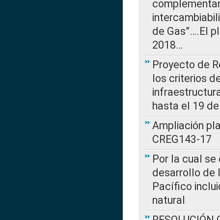
complementan 
intercambiabi
de Gas”….El p
2018…
Proyecto de R
los criterios d
infraestructur
hasta el 19 de
Ampliación pl
CREG143-17
Por la cual se
desarrollo de 
Pacífico inclu
natural
RESOLUCIÓN CR