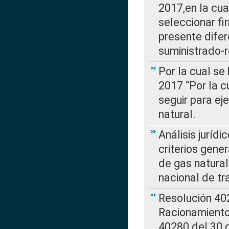
2017,en la cua
seleccionar fi
presente difer
suministrado-
Por la cual se
2017 “Por la 
seguir para ej
natural.
Análisis jurídi
criterios gene
de gas natura
nacional de tr
Resolución 402
Racionamient
40280 del 30 