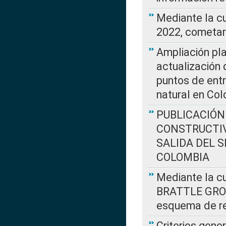
Mediante la c
2022, cometar
Ampliación pla
actualización 
puntos de entr
natural en Co
PUBLICACIÓN
CONSTRUCTIV
SALIDA DEL 
COLOMBIA
Mediante la cu
BRATTLE GROUP
esquema de re
Criterios gene